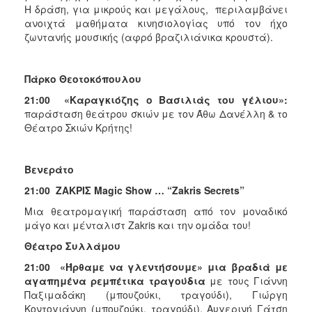
Η δράση, για μικρούς και μεγάλους, περιλαμβάνει
ανοιχτά μαθήματα κινησιολογίας υπό τον ήχο
ζωντανής μουσικής (αφρό βραζιλιάνικα κρουστά).
Πάρκο Θεοτοκόπουλου
21:00 «Καραγκιόζης ο Βασιλιάς του γέλιου»:
παράσταση θεάτρου σκιών με τον Άθω Δανέλλη & το
Θέατρο Σκιών Κρήτης!
Βενεράτο
21:00
ΖΑΚΡΙΣ
Magic Show … “
Zakris Secrets”
Μια θεατρομαγική παράσταση από τον μοναδικό
μάγο και μένταλιστ Zakris και την ομάδα του!
Θέατρο Συλλάμου
21:00 «Ήρθαμε να γλεντήσουμε» μια βραδιά με
αγαπημένα ρεμπέτικα τραγούδια
με τους Γιάννη
Παξιμαδάκη (μπουζούκι, τραγούδι), Γιώργη
Κοντογιάννη (μπουζούκι, τραγούδι), Αυγερινή Γάτση