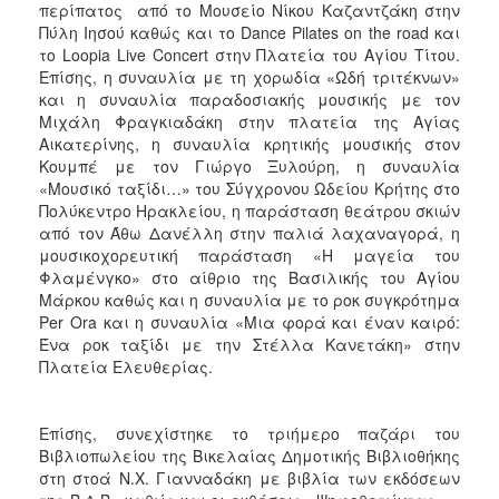
περίπατος από το Μουσείο Νίκου Καζαντζάκη στην
ΑΝΘΕΚΤΙΚΗ
ΠΟΛΗ
Πύλη Ιησού καθώς και το Dance Pilates on the road και
το Loopia Live Concert στην Πλατεία του Αγίου Τίτου.
Επίσης, η συναυλία με τη χορωδία «Ωδή τριτέκνων»
και η συναυλία παραδοσιακής μουσικής με τον
Μιχάλη Φραγκιαδάκη στην πλατεία της Αγίας
Αικατερίνης, η συναυλία κρητικής μουσικής στον
Κουμπέ με τον Γιώργο Ξυλούρη, η συναυλία
«Μουσικό ταξίδι…» του Σύγχρονου Ωδείου Κρήτης στο
Πολύκεντρο Ηρακλείου, η παράσταση θεάτρου σκιών
από τον Άθω Δανέλλη στην παλιά λαχαναγορά, η
μουσικοχορευτική παράσταση «Η μαγεία του
Φλαμένγκο» στο αίθριο της Βασιλικής του Αγίου
Μάρκου καθώς και η συναυλία με το ροκ συγκρότημα
Per Ora και η συναυλία «Μια φορά και έναν καιρό:
Ένα ροκ ταξίδι με την Στέλλα Κανετάκη» στην
Πλατεία Ελευθερίας.
Επίσης, συνεχίστηκε το τριήμερο παζάρι του
Βιβλιοπωλείου της Βικελαίας Δημοτικής Βιβλιοθήκης
στη στοά Ν.Χ. Γιανναδάκη με βιβλία των εκδόσεων