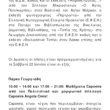
της Β.Δ.Β., καθώς και οι εκθέσεις «Ψηφοθετώντας…»
από τον Σύλλογο Μικρασιατών «Ο Άγιος
Πολύκαρπος» στην Βασιλική του Αγίου Μάρκου, η
έκθεση φωτογραφίας «Πορτραίτα» από την
Ελληνική Φωτογραφική Εταιρία Ηρακλείου (Ε.Φ.Ε.Η.)
στο Πατάρι του Βιβλιοπωλείου της Βικελαίας
Δημοτικής Βιβλιοθήκης, τα «Τοπία της Κρήτης» στη
Λεωφόρο Δικαιοσύνης από την Ε.Φ.Ε.Η. καθώς και η
έκθεση «Θαλασσινό Τοπίο» στον Λάκκο επίσης από
την Ε.Φ.Ε.Η.
Οι δράσεις οι οποίες είναι προγραμματισμένες για
το Σάββατο 22 Ιουνίου είναι οι εξής:
Πάρκο Γεωργιάδη
10:00 – 14:00 και 17:00 – 21:00: Μαθήματα Capoeira
από τον Πολιτιστικό και μορφωτικό σύλλογο
Capoeira Angola Crete!
Capoeira, είναι τέχνη που περιλαμβάνει στοιχεία
μουσικής, χορού ,πολεμικής τέχνης και ακροβατικών.