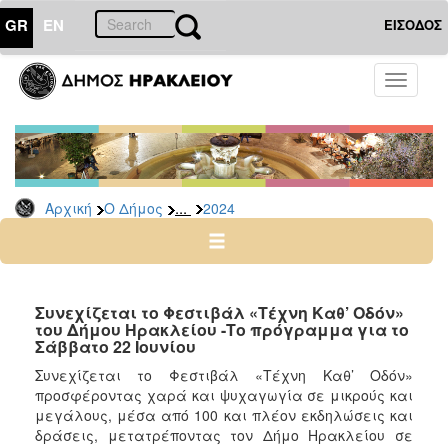
GR
EN
ΕΙΣΟΔΟΣ
Ο
Toggle
ΔΗΜΟΣ
navigati
Δελτία
Τύπου
Αρχείο
...
Αρχική
Ο Δήμος
2024
2026
2025
2024
2023
Συνεχίζεται το Φεστιβάλ «Τέχνη Καθ’ Οδόν»
του Δήμου Ηρακλείου -Το πρόγραμμα για το
2022
Σάββατο 22 Ιουνίου
2021
Συνεχίζεται το Φεστιβάλ «Τέχνη Καθ’ Οδόν»
2020
προσφέροντας χαρά και ψυχαγωγία σε μικρούς και
μεγάλους, μέσα από 100 και πλέον εκδηλώσεις και
2019
δράσεις, μετατρέποντας τον Δήμο Ηρακλείου σε