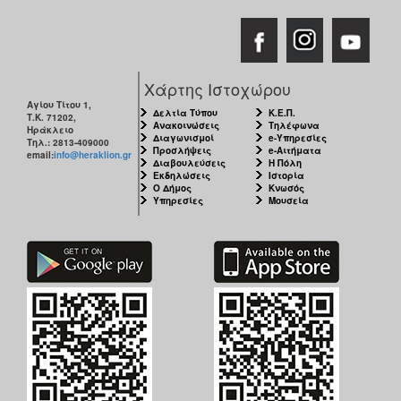
Χάρτης Ιστοχώρου
Αγίου Τίτου 1,
Δελτία Τύπου
Κ.Ε.Π.
Τ.Κ. 71202,
Ανακοινώσεις
Τηλέφωνα
Ηράκλειο
Διαγωνισμοί
e-Υπηρεσίες
Τηλ.: 2813-409000
Προσλήψεις
e-Αιτήματα
email:
info@heraklion.gr
Διαβουλεύσεις
Η Πόλη
Εκδηλώσεις
Ιστορία
Ο Δήμος
Κνωσός
Υπηρεσίες
Μουσεία