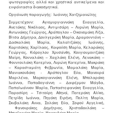
φωτογραφίες αλλά και χρηστικά αντικείμενα και
ευφάνταστα διακοσμητικά.
Οργάνωση παραγωγής: Ιωάννης Χατζημανώλης
Συμμετέχουν: Αγιομυργιαννάκη Ευαγγελία,
Ανετάκης Νικόλαος, Αντιμισάρη – Λυρώνη Μαρία,
Αντωνάκης Γεώργιος, Αράπογλου – Οικονομάκη Λίζα,
Βίτσα Δήμητρα, Δουλγεράκη Μαρία, Δραμουντάνη –
Δασκαλάκη Μαρία, Καλαϊτζάκης Ιωάννης,
Καρτσάκης Χαρίλαος, Καφούση Μαρία, Κελαράκης
Γεώργιος, Κιόρογλου Χρυσάνθη, Κουγιουμουτζάκη
Μαίρη, Κουναλάκη – Χαχλάκη Ελένη, Λενακάκη –
Φουντουλάκη Κατερίνα, Λυρώνη Κατερίνα, Μακράκη
– Καρασταμάτη Φεβρωνία, Μαμαλάκη Μαρία,
Μανιακουδάκη - Αράπογλου Εύα, Μανουρά
Μαριλένα, Μαρκογιαννάκη Ελένη, Μπολαράκη
Ιωάννα, Παπαδογιάννη – Δαφέρμου Μάγδα,
Παπαϊωάννου Μαρία, Παπαστεφανάκη Ευαγγελία,
Παρασύρη – Τσιτούρη Αθηνά, Πατεράκη Αλίκη,
Πετρίδη Ιωάννα, Πηγάκη Ειρήνη, Πολίτη Μαρία,
Σκυβαλάκη Άννα, Σολάκη Εύα, Σοφού Αγγελική,
Φανουράκης Δημήτριος, Χριστοδουλάκη –
Μπιτζαράκη Μαρία, Ψαρουδάκη Μαρία.