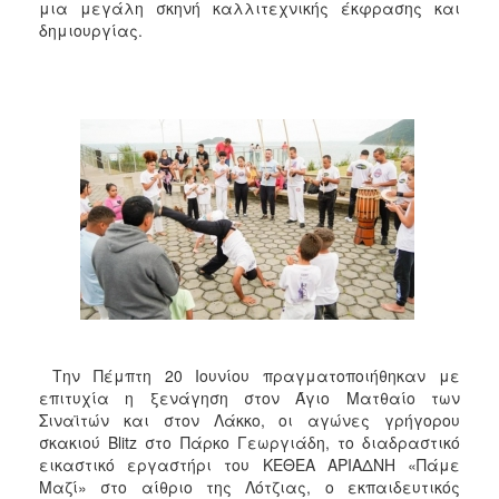
2018
μια μεγάλη σκηνή καλλιτεχνικής έκφρασης και
δημιουργίας.
2017
2016
2015
2013
2012
2011
2010
2006
Την Πέμπτη 20 Ιουνίου πραγματοποιήθηκαν με
Ο
ΤΟΠΟΣ
επιτυχία η ξενάγηση στον Άγιο Ματθαίο των
ΜΑΣ
Σιναϊτών και στον Λάκκο, οι αγώνες γρήγορου
σκακιού Blitz στο Πάρκο Γεωργιάδη, το διαδραστικό
ΠΟΛΙΤΙΣΜΟΣ
εικαστικό εργαστήρι του ΚΕΘΕΑ ΑΡΙΑΔΝΗ «Πάμε
Μαζί» στο αίθριο της Λότζιας, ο εκπαιδευτικός