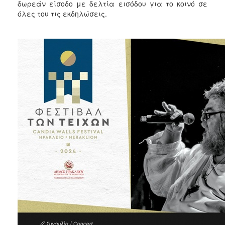
2018
δωρεάν είσοδο με δελτία εισόδου για το κοινό σε
όλες του τις εκδηλώσεις.
2017
2016
2015
2013
2012
2011
2010
2006
Ο
ΤΟΠΟΣ
ΜΑΣ
ΠΟΛΙΤΙΣΜΟΣ