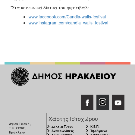
*Στα κοινωνικά δίκτυα του φεστιβάλ:
www.facebook.com/Candia-walls-festival
www.instagram.com/candia_walls_festival
Χάρτης Ιστοχώρου
Αγίου Τίτου 1,
Δελτία Τύπου
Κ.Ε.Π.
Τ.Κ. 71202,
Ανακοινώσεις
Τηλέφωνα
Ηράκλειο
Διαγωνισμοί
e-Υπηρεσίες