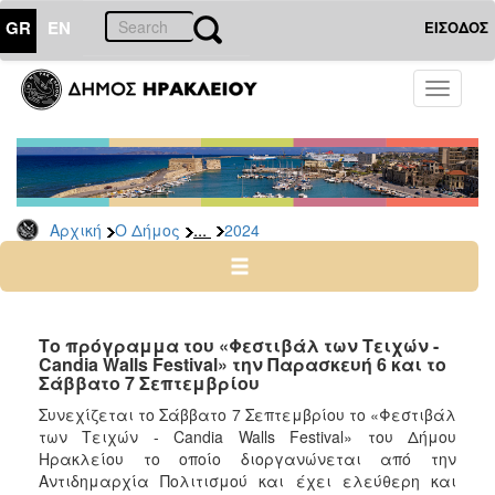
GR
EN
ΕΙΣΟΔΟΣ
Ο
Toggle
ΔΗΜΟΣ
navigati
Δελτία
Τύπου
Αρχείο
...
Αρχική
Ο Δήμος
2024
2026
2025
2024
2023
Το πρόγραμμα του «Φεστιβάλ των Τειχών -
Candia Walls Festival» την Παρασκευή 6 και το
2022
Σάββατο 7 Σεπτεμβρίου
2021
Συνεχίζεται το Σάββατο 7 Σεπτεμβρίου το «Φεστιβάλ
2020
των Τειχών - Candia Walls Festival» του Δήμου
Ηρακλείου το οποίο διοργανώνεται από την
2019
Αντιδημαρχία Πολιτισμού και έχει ελεύθερη και