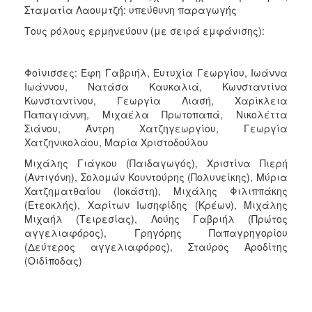
Σταματία Λαουμτζή: υπεύθυνη παραγωγής
Τους ρόλους ερμηνεύουν (με σειρά εμφάνισης):
Φοίνισσες: Έφη Γαβριήλ, Ευτυχία Γεωργίου, Ιωάννα
Ιωάννου, Νατάσα Καυκαλιά, Κωνσταντίνα
Κωνσταντίνου, Γεωργία Λιασή, Χαρίκλεια
Παπαγιάννη, Μιχαέλα Πρωτοπαπά, Νικολέττα
Σιάνου, Άντρη Χατζηγεωργίου, Γεωργία
Χατζηνικολάου, Μαρία Χριστοδούλου
Μιχάλης Γιάγκου (Παιδαγωγός), Χριστίνα Πιερή
(Αντιγόνη), Σολομών Κουντούρης (Πολυνείκης), Μύρια
Χατζηματθαίου (Ιοκάστη), Μιχάλης Φιλιππάκης
(Ετεοκλής), Χαρίτων Ιωσηφίδης (Κρέων), Μιχάλης
Μιχαήλ (Τειρεσίας), Λούης Γαβριήλ (Πρώτος
αγγελιαφόρος), Γρηγόρης Παπαγρηγορίου
(Δεύτερος αγγελιαφόρος), Σταύρος Αροδίτης
(Οιδίποδας)