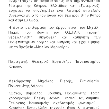
συμμετάσχει σε παραστάσεις στα σημαντικότερα
θέατρα της Κύπρου, Ελλάδας και εξωτερικού),
έρχεται να υποστηρίξει ένα λαμπρό επιτελείο
συνεργατών από τον χώρο του θεάτρου στην Κύπρο
και στην Ελλάδα.
Η άρτια μετάφραση του έργου είναι του Μιχάλη
Πιερή, του ιδρυτή του Θ.Ε.ΠΑ.Κ., (ποιητή,
νεοελληνιστή, σκηνοθέτη και καθηγητή των
Πανεπιστημίων Κρήτης και Κύπρου) και έχει τιμηθεί
με το Βραβείο «Μελίνα Μερκούρη».
Παραγωγή: Θεατρικό Εργαστήρι Πανεπιστημίου
Κύπρου:
Μετάφραση: Μιχάλης Πιερής, Σκηνοθεσία:
Παναγιώτης Λάρκου
Κώστας Βόμβολος: μουσική, Παναγιώτης Τοφή:
χορογραφία, Ελένη Ιωάννου: κοστούμια, σκηνικά,
Γεώργιος Κουκουμάς: σχεδιασμός φωτισμού ,
Κυριάκος Κακουλλής: τεχνικός ήχου & φωτισμού,