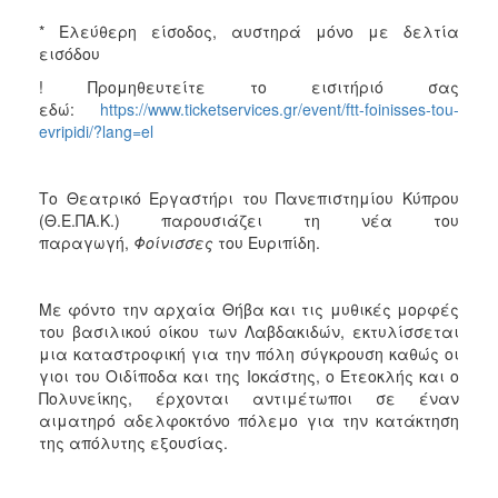
* Ελεύθερη είσοδος, αυστηρά μόνο με δελτία
εισόδου
! Προμηθευτείτε το εισιτήριό σας
εδώ:
https://www.ticketservices.gr/event/ftt-foinisses-tou-
evripidi/?lang=el
Το Θεατρικό Εργαστήρι του Πανεπιστημίου Κύπρου
(Θ.Ε.ΠΑ.Κ.) παρουσιάζει τη νέα του
παραγωγή,
Φοίνισσες
του Ευριπίδη.
Με φόντο την αρχαία Θήβα και τις μυθικές μορφές
του βασιλικού οίκου των Λαβδακιδών, εκτυλίσσεται
μια καταστροφική για την πόλη σύγκρουση καθώς οι
γιοι του Οιδίποδα και της Ιοκάστης, ο Ετεοκλής και ο
Πολυνείκης, έρχονται αντιμέτωποι σε έναν
αιματηρό αδελφοκτόνο πόλεμο για την κατάκτηση
της απόλυτης εξουσίας.