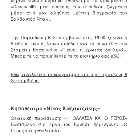
θερινό κινηματογράφο «Βηθλεέμ», το ντοκιμαντέρ
«Daaaaaali!» μας σύστησε τον σπουδαίο ζωγράφο
μέσα από μια αληθινά ψεύτικη βιογραφία του
Σαλβαντόρ Νταλί.
Την Παρασκευή 6 Σεπτεμβρίου στις 18:00 ξεκινά η
διάθεση των δελτίων εισόδου για τη συναυλία του
Σταμάτη Κραουνάκη «Πιάνει ο έρωτας δουλειά».
Μπορείτε να προμηθευτείτε το εισιτήριο σας εδώ:
Εδώ, αναλυτικά το πρόγραμμα για την Παρασκευή 6
Σεπτεμβρίου:
Κηποθέατρο «Νίκος Καζαντζάκης»
Θεατρική παράσταση: «Η ΘΑΛΑΣΣΑ ΚΑΙ Ο ΓΕΡΟΣ»
Βασισμένο στο έργο του Έρνεστ
Χέμινγουεϊ «Ο
Γέρος και η Θάλασσα»