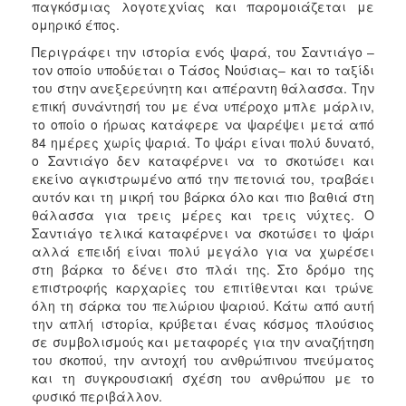
παγκόσμιας λογοτεχνίας και παρομοιάζεται με
ομηρικό έπος.
Περιγράφει την ιστορία ενός ψαρά, του Σαντιάγο –
τον οποίο υποδύεται ο Τάσος Νούσιας– και το ταξίδι
του στην ανεξερεύνητη και απέραντη θάλασσα. Την
επική συνάντησή του με ένα υπέροχο μπλε μάρλιν,
το οποίο ο ήρωας κατάφερε να ψαρέψει μετά από
84 ημέρες χωρίς ψαριά. Το ψάρι είναι πολύ δυνατό,
ο Σαντιάγο δεν καταφέρνει να το σκοτώσει και
εκείνο αγκιστρωμένο από την πετονιά του, τραβάει
αυτόν και τη μικρή του βάρκα όλο και πιο βαθιά στη
θάλασσα για τρεις μέρες και τρεις νύχτες. Ο
Σαντιάγο τελικά καταφέρνει να σκοτώσει το ψάρι
αλλά επειδή είναι πολύ μεγάλο για να χωρέσει
στη βάρκα το δένει στο πλάι της. Στο δρόμο της
επιστροφής καρχαρίες του επιτίθενται και τρώνε
όλη τη σάρκα του πελώριου ψαριού. Κάτω από αυτή
την απλή ιστορία, κρύβεται ένας κόσμος πλούσιος
σε συμβολισμούς και μεταφορές για την αναζήτηση
του σκοπού, την αντοχή του ανθρώπινου πνεύματος
και τη συγκρουσιακή σχέση του ανθρώπου με το
φυσικό περιβάλλον.