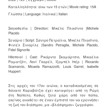
Καταλληλότητα: άνω των 15 ετών | Movie rating: 15A
Γλώσσα | Language: Ιταλικά | Italian
Σκηνοθεσία | Direction: Μικέλε Πλασίντο |Michele
Placido
Σενάριο | Script: Σάντρο Πετράλια, Μικέλε Πλασίντο,
Φιντέλ Σινιορίλε |Sandro Petraglia, Michele Placido,
Fidel Signorile
Ηθοποιοί | Cast: Ρικάρντο Σκαμάρτσιο, Μικαέλα
Ραματζότι, Λουί Γκαρέλ, Ιζαμπέλ Ιπέρ | Riccardo
Scamarcio, Micaela Ramazzotti, Louis Garrel, Isabelle
Huppert
Στις αρχές του 17ου αιώνα, ο καταδικασμένος σε
θάνατο Καραβάτζιο έχει καταφύγει από τη Ρώμη
στη Νάπολη. Καθώς ζητά χάρη από τον πάπα,
εκείνος αναθέτει σε έναν έμπιστό του να ερευνήσει
τη ζωή του διάσημου, μα «βλάσφημου» ζωγράφου.