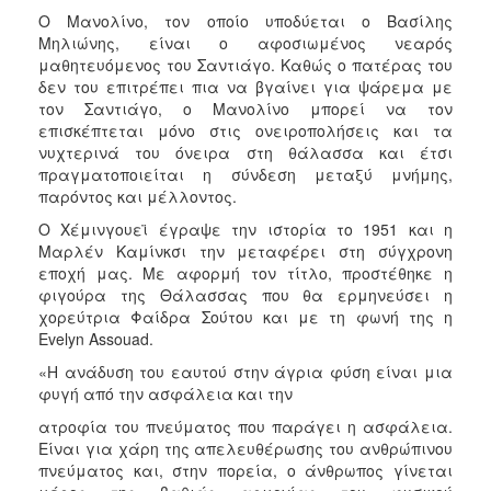
Ο Μανολίνο, τον οποίο υποδύεται ο Βασίλης
Μηλιώνης, είναι ο αφοσιωμένος νεαρός
μαθητευόμενος του Σαντιάγο. Καθώς ο πατέρας του
δεν του επιτρέπει πια να βγαίνει για ψάρεμα με
τον Σαντιάγο, ο Μανολίνο μπορεί να τον
επισκέπτεται μόνο στις ονειροπολήσεις και τα
νυχτερινά του όνειρα στη θάλασσα και έτσι
πραγματοποιείται η σύνδεση μεταξύ μνήμης,
παρόντος και μέλλοντος.
Ο Χέμινγουεϊ έγραψε την ιστορία το 1951 και η
Μαρλέν Καμίνκσι την μεταφέρει στη σύγχρονη
εποχή μας. Με αφορμή τον τίτλο, προστέθηκε η
φιγούρα της Θάλασσας που θα ερμηνεύσει η
χορεύτρια Φαίδρα Σούτου και με τη φωνή της η
Evelyn Assouad.
«Η ανάδυση του εαυτού στην άγρια φύση είναι μια
φυγή από την ασφάλεια και την
ατροφία του πνεύματος που παράγει η ασφάλεια.
Είναι για χάρη της απελευθέρωσης του ανθρώπινου
πνεύματος και, στην πορεία, ο άνθρωπος γίνεται