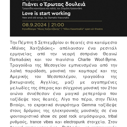
ΑΝΘΕΚΤΙΚΗ
ΠΟΛΗ
Την Πέμπτη 5 Σεπτεμβρίου οι θεατές στο κατάμεστο
«Μάνος Χατζηδάκις» απόλαυσαν ένα ρεσιτάλ
ερμηνείας από την νεαρή σοπράνο Θεανώ
Παπαδάκη και του πιανίστα Charlie Woof-Byrne.
Τραγούδια της Μεσογείου εμπνευσμένα από την
λαϊκή παράδοση, μουσική του καμπαρέ και της
Αμερικής του Μεσοπολέμου, τραγούδια της
βικτωριανής Αγγλίας, μαζί με αγαπημένες
μελωδίες της όπερας και σύγχρονη μουσική του 21ου
αιώνα συνέθεσαν ένα μαγικό ρεπερτόριο που
ταξίδεψε τους θεατές. Λίγο πιο πέρα, στην Πύλη
Βιτούρι, το εκρηκτικό συγκρότημα Gemma ταξίδεψε
στους δρόμους της ηλεκτρονικής μουσικής σε ένα
φουτουριστικό show σε post rock ατμόσφαιρα, tribal
ρυθμούς, trance vibes και electropunk στοιχεία. Στον