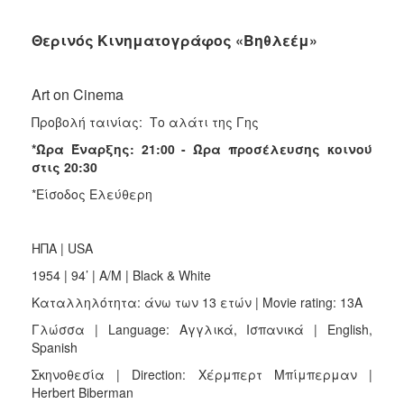
Θερινός Κινηματογράφος «Βηθλεέμ»
Art on Cinema
Προβολή ταινίας: Το αλάτι της Γης
*Ώρα Έναρξης: 21:00 -
Ώρα προσέλευσης κοινού
στις 20:30
*Είσοδος Ελεύθερη
ΗΠΑ | USA
1954 | 94’ | A/M | Black & White
Καταλληλότητα: άνω των 13 ετών | Movie rating: 13A
Γλώσσα | Language: Αγγλικά, Ισπανικά | English,
Spanish
Σκηνοθεσία | Direction: Χέρμπερτ Μπίμπερμαν |
Herbert Biberman