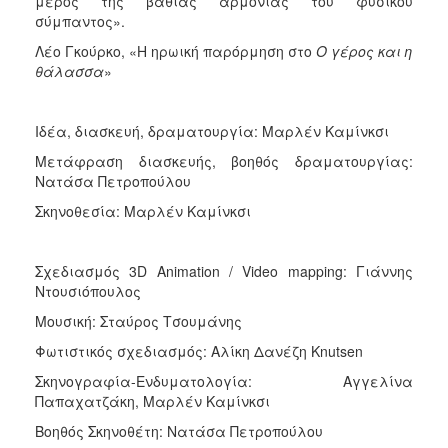
μέρος της βαθιάς αρμονίας του φυσικού
σύμπαντος».
Λέο Γκούρκο, «Η ηρωική παρόρμηση στο
Ο γέρος και η
θάλασσα
»
Ιδέα, διασκευή, δραματουργία: Μαρλέν Καμίνκσι
Μετάφραση διασκευής, βοηθός δραματουργίας:
Νατάσα Πετροπούλου
Σκηνοθεσία: Μαρλέν Καμίνκσι
Σχεδιασμός 3D Animation / Video mapping: Γιάννης
Ντουσιόπουλος
Μουσική: Σταύρος Τσουμάνης
Φωτιστικός σχεδιασμός: Αλίκη Δανέζη Knutsen
Σκηνογραφία-Ενδυματολογία: Αγγελίνα
Παπαχατζάκη, Μαρλέν Καμίνκσι
Βοηθός Σκηνοθέτη: Νατάσα Πετροπούλου