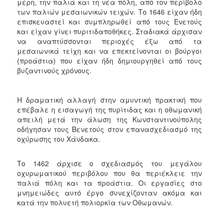
μέρη, την παλιά και τη νέα πόλη, από τον περίβολο
των παλιών μεσαιωνικών τειχών. Το 1646 είχαν ήδη
επισκευαστεί και συμπληρωθεί από τους Ενετούς
και είχαν γίνει πυριτιδαποθήκες. Σταδιακά άρχισαν
να αναπτύσσονται περιοχές έξω από τα
μεσαιωνικά τείχη και να επεκτείνονται οι βούργοι
(προάστια) που είχαν ήδη δημιουργηθεί από τους
βυζαντινούς χρόνους.
Η δραματική αλλαγή στην αμυντική πρακτική που
επέβαλε η εισαγωγή της πυρίτιδας και η οθωμανική
απειλή μετά την άλωση της Κωνσταντινούπολης
οδήγησαν τους Βενετούς στον επανασχεδιασμό της
οχύρωσης του Χάνδακα.
Το 1462 άρχισε ο σχεδιασμός του μεγάλου
οχυρωματικού περιβόλου που θα περιέκλειε την
παλιά πόλη και τα προάστια. Οι εργασίες στο
μνημειώδες αυτό έργο συνεχίζονταν ακόμα και
κατά την πολυετή πολιορκία των Οθωμανών.