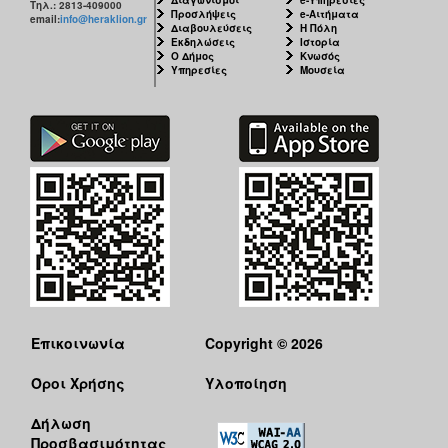
Τηλ.: 2813-409000
Προσλήψεις
e-Αιτήματα
email:
info@heraklion.gr
Διαβουλεύσεις
Η Πόλη
Εκδηλώσεις
Ιστορία
Ο Δήμος
Κνωσός
Υπηρεσίες
Μουσεία
Επικοινωνία
Copyright © 2026
Όροι Χρήσης
Υλοποίηση
Δήλωση
Προσβασιμότητας