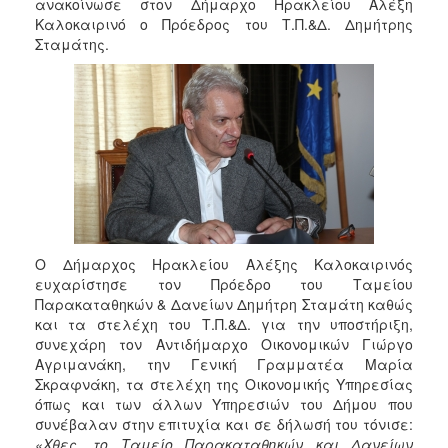
2018
ανακοίνωσε στον Δήμαρχο Ηρακλείου Αλέξη
Καλοκαιρινό ο Πρόεδρος του Τ.Π.&Δ. Δημήτρης
2017
Σταμάτης.
2016
2015
2013
2012
2011
2010
2006
Ο Δήμαρχος Ηρακλείου Αλέξης Καλοκαιρινός
ευχαρίστησε τον Πρόεδρο του Ταμείου
Παρακαταθηκών & Δανείων Δημήτρη Σταμάτη καθώς
και τα στελέχη του Τ.Π.&Δ. για την υποστήριξη,
Ο
συνεχάρη τον Αντιδήμαρχο Οικονομικών Γιώργο
ΤΟΠΟΣ
Αγριμανάκη, την Γενική Γραμματέα Μαρία
ΜΑΣ
Σκραφνάκη, τα στελέχη της Οικονομικής Υπηρεσίας
όπως και των άλλων Υπηρεσιών του Δήμου που
ΠΟΛΙΤΙΣΜΟΣ
συνέβαλαν στην επιτυχία και σε δήλωσή του τόνισε:
«Χθες, το Ταμείο Παρακαταθηκών και Δανείων