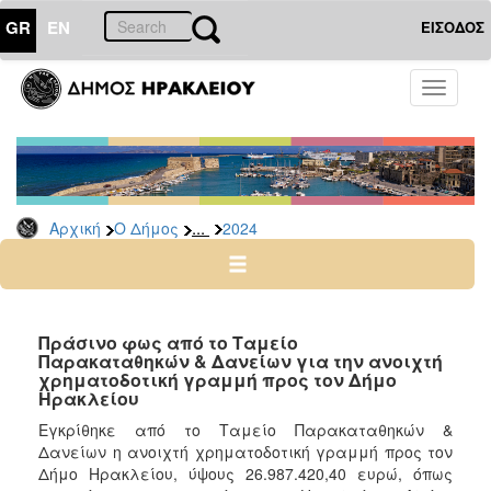
GR
EN
ΕΙΣΟΔΟΣ
Ο
Toggle
ΔΗΜΟΣ
navigati
Δελτία
Τύπου
Αρχείο
...
Αρχική
Ο Δήμος
2024
2026
2025
2024
2023
Πράσινο φως από το Ταμείο
Παρακαταθηκών & Δανείων για την ανοιχτή
2022
χρηματοδοτική γραμμή προς τον Δήμο
2021
Ηρακλείου
2020
Εγκρίθηκε από το Ταμείο Παρακαταθηκών &
Δανείων η ανοιχτή χρηματοδοτική γραμμή προς τον
2019
Δήμο Ηρακλείου, ύψους 26.987.420,40 ευρώ, όπως