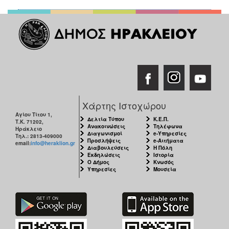
Χάρτης Ιστοχώρου
Αγίου Τίτου 1,
Δελτία Τύπου
Κ.Ε.Π.
Τ.Κ. 71202,
Ανακοινώσεις
Τηλέφωνα
Ηράκλειο
Διαγωνισμοί
e-Υπηρεσίες
Τηλ.: 2813-409000
Προσλήψεις
e-Αιτήματα
email:
info@heraklion.gr
Διαβουλεύσεις
Η Πόλη
Εκδηλώσεις
Ιστορία
Ο Δήμος
Κνωσός
Υπηρεσίες
Μουσεία