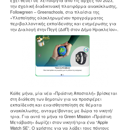
έχει θέσει σε λειτουργία από τις αρχές του 2023,
2018
την σχολική διαδικτυακή πλατφόρμα ανακύκλωσης,
2017
Followgreen – Greenschools, στα πλαίσια της
«Υλοποίησης ολοκληρωμένου προγράμματος
2016
περιβαλλοντικής εκπαίδευσης και ενημέρωσης για
2015
την Διαλογή στην Πηγή (ΔσΠ) στον Δήμο Ηρακλείου».
2013
2012
2011
2010
2006
Κάθε μήνα, μία νέα «Πράσινη Αποστολή» βρίσκεται
Ο
στη διάθεση των δημοτών για να προσφέρει
ΤΟΠΟΣ
εκπαίδευση και ευαισθητοποίηση σε θέματα
ΜΑΣ
ανακύκλωσης, ανταμείβοντας με δώρα το νικητή/
τρια. Για αυτό το μήνα το Green Mission «Πράσινη
ΠΟΛΙΤΙΣΜΟΣ
Μετάβαση» δωρίζει στον νικητή/τρια ένα “Apple
Watch SE”. Ο χρήστης για να λάβει τους πόντους