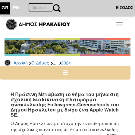
GR
EN
ΕΙΣΟΔΟΣ
Ο
Toggle
ΔΗΜΟΣ
navigati
Δελτία
Τύπου
Αρχείο
...
Αρχική
Ο Δήμος
2024
2026
2025
2024
2023
Η Πράσινη Μετάβαση το θέμα του μήνα στη
σχολική διαδικτυακή πλατφόρμα
2022
ανακύκλωσης Followgreen-Greenschools του
2021
Δήμου Ηρακλείου με δώρο ένα Apple Watch
SE.
2020
Ο Δήμος Ηρακλείου με στόχο την ευαισθητοποίηση
2019
της σχολικής κοινότητας σε θέματα ανακύκλωσης