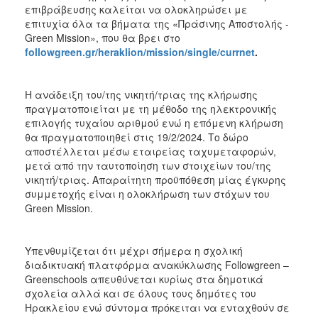
ΑΝΘΕΚΤΙΚΗ
επιβράβευσης καλείται να ολοκληρώσει με
ΠΟΛΗ
επιτυχία όλα τα βήματα της «Πράσινης Αποστολής -
Green Mission», που θα βρει στο
followgreen
.
gr
/
heraklion
/
mission
/
single
/
currnet
.
Η ανάδειξη του/της νικητή/τριας της κλήρωσης
πραγματοποιείται με τη μέθοδο της ηλεκτρονικής
επιλογής τυχαίου αριθμού ενώ η επόμενη κλήρωση
θα πραγματοποιηθεί στις 19/2/2024. Το δώρο
αποστέλλεται μέσω εταιρείας ταχυμεταφορών,
μετά από την ταυτοποίηση των στοιχείων του/της
νικητή/τριας. Απαραίτητη προϋπόθεση μίας έγκυρης
συμμετοχής είναι η ολοκλήρωση των στόχων του
Green Mission.
Υπενθυμίζεται ότι μέχρι σήμερα η σχολική
διαδικτυακή πλατφόρμα ανακύκλωσης Followgreen –
Greenschools απευθύνεται κυρίως στα δημοτικά
σχολεία αλλά και σε όλους τους δημότες του
Ηρακλείου ενώ σύντομα πρόκειται να ενταχθούν σε