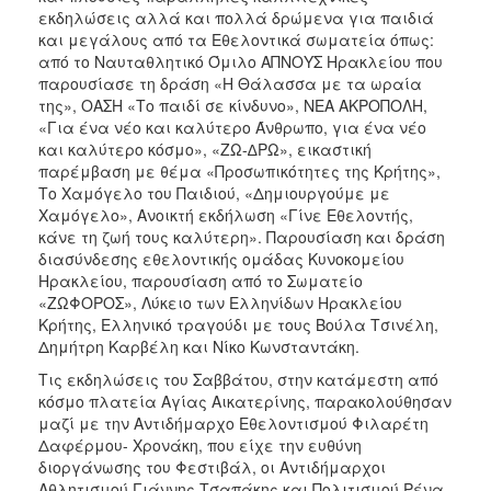
ΑΝΘΕΚΤΙΚΗ
εκδηλώσεις αλλά και πολλά δρώμενα για παιδιά
ΠΟΛΗ
και μεγάλους από τα Εθελοντικά σωματεία όπως:
από το Ναυταθλητικό Όμιλο ΑΠΝΟΥΣ Ηρακλείου που
παρουσίασε τη δράση «Η Θάλασσα με τα ωραία
της», ΟΑΣΗ «Το παιδί σε κίνδυνο», ΝΕΑ ΑΚΡΟΠΟΛΗ,
«Για ένα νέο και καλύτερο Άνθρωπο, για ένα νέο
και καλύτερο κόσμο», «ΖΩ-∆ΡΩ», εικαστική
παρέμβαση με θέμα «Προσωπικότητες της Κρήτης»,
Το Χαμόγελο του Παιδιού, «Δημιουργούμε με
Χαμόγελο», Ανοικτή εκδήλωση «Γίνε Εθελοντής,
κάνε τη ζωή τους καλύτερη». Παρουσίαση και δράση
διασύνδεσης εθελοντικής ομάδας Κυνοκομείου
Ηρακλείου, παρουσίαση από το Σωματείο
«ΖΩΦΟΡΟΣ», Λύκειο των Ελληνίδων Ηρακλείου
Κρήτης, Ελληνικό τραγούδι με τους Βούλα Τσινέλη,
Δημήτρη Καρβέλη και Νίκο Κωνσταντάκη.
Τις εκδηλώσεις του Σαββάτου, στην κατάμεστη από
κόσμο πλατεία Αγίας Αικατερίνης, παρακολούθησαν
μαζί με την Αντιδήμαρχο Εθελοντισμού Φιλαρέτη
Δαφέρμου- Χρονάκη, που είχε την ευθύνη
διοργάνωσης του Φεστιβάλ, οι Αντιδήμαρχοι
Αθλητισμού Γιάννης Τσαπάκης και Πολιτισμού Ρένα