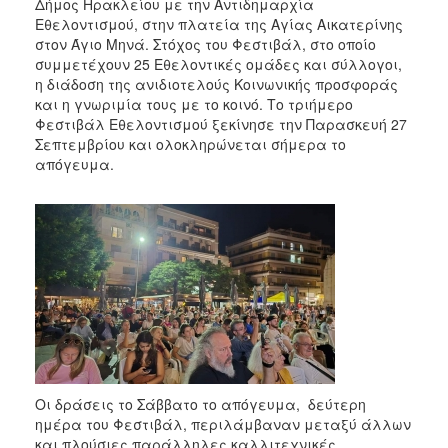
2018
Δήμος Ηρακλείου με την Αντιδημαρχία
Εθελοντισμού, στην πλατεία της Αγίας Αικατερίνης
2017
στον Άγιο Μηνά. Στόχος του Φεστιβάλ, στο οποίο
2016
συμμετέχουν 25 Εθελοντικές ομάδες και σύλλογοι,
η διάδοση της ανιδιοτελούς Κοινωνικής προσφοράς
2015
και η γνωριμία τους με το κοινό. Το τριήμερο
2013
Φεστιβάλ Εθελοντισμού ξεκίνησε την Παρασκευή 27
Σεπτεμβρίου και ολοκληρώνεται σήμερα το
2012
απόγευμα.
2011
2010
2006
Ο
ΤΟΠΟΣ
ΜΑΣ
Οι δράσεις το Σάββατο το απόγευμα, δεύτερη
ΠΟΛΙΤΙΣΜΟΣ
ημέρα του Φεστιβάλ, περιλάμβαναν μεταξύ άλλων
και πλούσιες παράλληλες καλλιτεχνικές