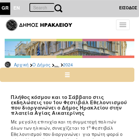
GR
EN
ΕΙΣΟΔΟΣ
Ο
Toggle
ΔΗΜΟΣ
navigati
Δελτία
Τύπου
Αρχείο
...
Αρχική
Ο Δήμος
2024
2026
2025
2024
2023
Πλήθος κόσμου και το Σάββατο στις
εκδηλώσεις του 1ου Φεστιβάλ Εθελοντισμού
2022
που διοργανώνει ο Δήμος Ηρακλείου στην
2021
πλατεία Αγίας Αικατερίνης
2020
Με μεγάλη επιτυχία και τη συμμετοχή πολιτών
ο
όλων των ηλικιών, συνεχίζεται το 1
Φεστιβάλ
2019
Εθελοντισμού που διοργανώνει για πρώτη φορά ο