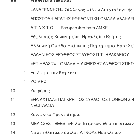
ΑΑ
ΕΠΩΝΥΜΙΑ ΟΜΑΔΑΣ
«ΑΝΑΓΕΝΝΗΣΗ» Σύλλογος Φίλων Αιματολογικής 
ΑΠΟΣΤΟΛΗ ΑΓΑΠΗΣ ΕΘΕΛΟΝΤΙΚΗ ΟΜΑΔΑ ΑΛΛΗΛΕ
Α.Τ.Α.Χ.Τ.Ο.Ι. - Backpackbrothers ΑΜΚΕ
Εθελοντές Κυνοκομείου Ηρακλείου Κρήτης
Ελληνική Ομάδα Διάσωσης Παράρτημα Ηρακλε
ΕΛΛΗΝΙΚΟΣ ΕΡΥΘΡΟΣ ΣΤΑΥΡΟΣ Π.Τ. ΗΡΑΚΛΕΙΟΥ
«ΕΠΙΔΡΑΣΙΣ» - ΟΜΑΔΑ ΔΙΑΧΕΙΡΙΣΗΣ ΑΝΘΡΩΠΙΣΤΙΚ
Ευ Ζω με τον Καρκίνο
ΖΩ ΔΡΩ
10.
Ζωφόρος
11.
«ΗΛΙΑΧΤΙΔΑ» ΠΑΓΚΡΗΤΙΟΣ ΣΥΛΛΟΓΟΣ ΓΟΝΕΩΝ & 
ΝΕΟΠΛΑΣΙΑ
12.
Κοινωνικό Φροντιστήριο
13.
ΜΕΛΙΣΣΕΣ - BEES «Φίλοι Ιατρικών Θεραπευτικώ
14.
Ναυταθλητικος όμιλος ΑΠΝΟΥΣ Ηρακλείου