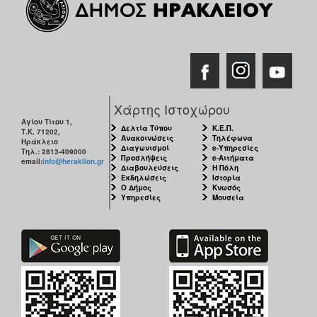
Χάρτης Ιστοχώρου
Αγίου Τίτου 1,
Δελτία Τύπου
Κ.Ε.Π.
Τ.Κ. 71202,
Ανακοινώσεις
Τηλέφωνα
Ηράκλειο
Διαγωνισμοί
e-Υπηρεσίες
Τηλ.: 2813-409000
Προσλήψεις
e-Αιτήματα
email:
info@heraklion.gr
Διαβουλεύσεις
Η Πόλη
Εκδηλώσεις
Ιστορία
Ο Δήμος
Κνωσός
Υπηρεσίες
Μουσεία