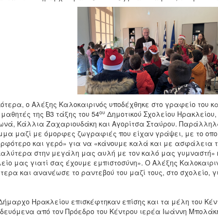
κότερα, ο Αλέξης Καλοκαιρινός υποδέχθηκε στο γραφείο του κ
ου
 μαθητές της Β3 τάξης του 54
Δημοτικού Σχολείου Ηρακλείου, 
νά, Κάλλια Ζαχαριουδάκη και Αγορίτσα Σταύρου. Παράλληλα
μα μαζί με όμορφες ζωγραφιές που είχαν γράψει, με το οποίο
ρφότερο και γερό» για να «κάνουμε καλά και με ασφάλεια 
καλύτερα στην μεγάλη μας αυλή με τον καλό μας γυμναστή» 
είο μας γιατί σας έχουμε εμπιστοσύνη». Ο Αλέξης Καλοκαιριν
ίτερα και ανανέωσε το ραντεβού του μαζί τους, στο σχολείο, γ
Δήμαρχο Ηρακλείου επισκέφτηκαν επίσης και τα μέλη του Κέντ
δευόμενα από τον Πρόεδρο του Κέντρου ιερέα Ιωάννη Μπολάκ