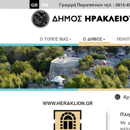
GR
EN
Γραμμή Παραπόνων τηλ : 2813-4
Ο ΤΟΠΟΣ ΜΑΣ
Ο ΔΗΜΟΣ
ΠΟΛΙΤ
Αρ
WWW.HERAKLION.GR
Πλη
Με χ
κάλα