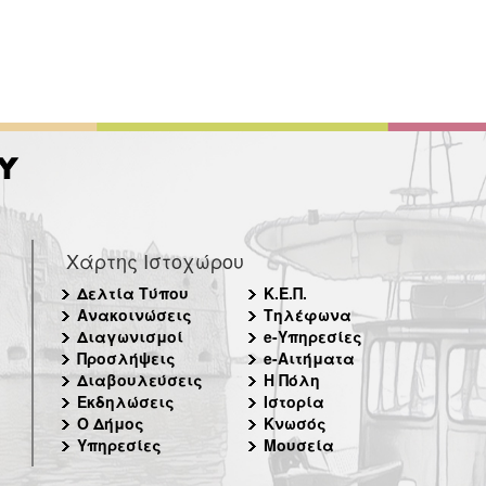
Χάρτης Ιστοχώρου
Δελτία Τύπου
Κ.Ε.Π.
Ανακοινώσεις
Τηλέφωνα
Διαγωνισμοί
e-Υπηρεσίες
Προσλήψεις
e-Αιτήματα
Διαβουλεύσεις
Η Πόλη
Εκδηλώσεις
Ιστορία
Ο Δήμος
Κνωσός
Υπηρεσίες
Μουσεία