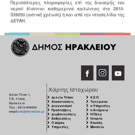
Περισσότερες πληροφορίες επί της διανομής του
νερού δίνονται καθημερινά καλώντας στο 2810-
339050 (αστική χρέωση) ή και από την ιστοσελίδα της
ΔΕΥΑΗ.
Χάρτης Ιστοχώρου
Αγίου Τίτου 1,
Δελτία Τύπου
Κ.Ε.Π.
Τ.Κ. 71202,
Ανακοινώσεις
Τηλέφωνα
Ηράκλειο
Διαγωνισμοί
e-Υπηρεσίες
Τηλ.: 2813-409000
Προσλήψεις
e-Αιτήματα
email:
info@heraklion.gr
Διαβουλεύσεις
Η Πόλη
Εκδηλώσεις
Ιστορία
Ο Δήμος
Κνωσός
Υπηρεσίες
Μουσεία