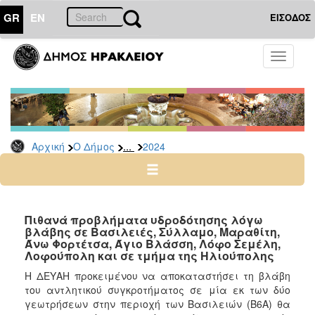
GR
EN
ΕΙΣΟΔΟΣ
Ο
Toggle
ΔΗΜΟΣ
navigati
Δελτία
Τύπου
Αρχείο
...
Αρχική
Ο Δήμος
2024
2026
2025
2024
2023
Πιθανά προβλήματα υδροδότησης λόγω
βλάβης σε Βασιλειές, Σύλλαμο, Μαραθίτη,
2022
Άνω Φορτέτσα, Άγιο Βλάσση, Λόφο Σεμέλη,
2021
Λοφούπολη και σε τμήμα της Ηλιούπολης
2020
Η ΔΕΥΑΗ προκειμένου να αποκαταστήσει τη βλάβη
του αντλητικού συγκροτήματος σε μία εκ των δύο
2019
γεωτρήσεων στην περιοχή των Βασιλειών (Β6Α) θα