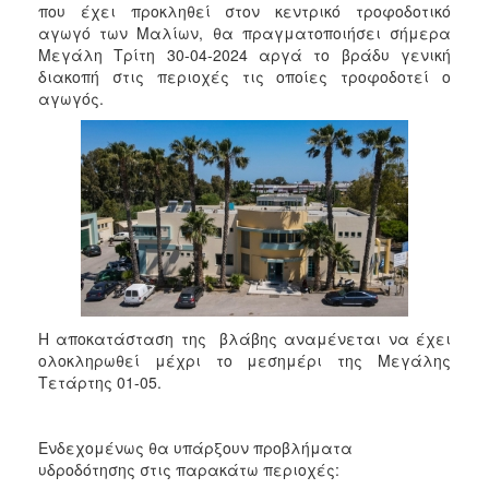
2018
που έχει προκληθεί στον κεντρικό τροφοδοτικό
αγωγό των Μαλίων, θα πραγματοποιήσει σήμερα
2017
Μεγάλη Τρίτη 30-04-2024 αργά το βράδυ γενική
2016
διακοπή στις περιοχές τις οποίες τροφοδοτεί ο
αγωγός.
2015
2013
2012
2011
2010
2006
Η αποκατάσταση της βλάβης αναμένεται να έχει
ολοκληρωθεί μέχρι το μεσημέρι της Μεγάλης
Ο
Τετάρτης 01-05.
ΤΟΠΟΣ
ΜΑΣ
Ενδεχομένως θα υπάρξουν προβλήματα
ΠΟΛΙΤΙΣΜΟΣ
υδροδότησης στις παρακάτω περιοχές: