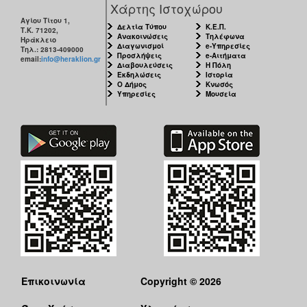
Χάρτης Ιστοχώρου
Αγίου Τίτου 1,
Δελτία Τύπου
Κ.Ε.Π.
Τ.Κ. 71202,
Ανακοινώσεις
Τηλέφωνα
Ηράκλειο
Διαγωνισμοί
e-Υπηρεσίες
Τηλ.: 2813-409000
Προσλήψεις
e-Αιτήματα
email:
info@heraklion.gr
Διαβουλεύσεις
Η Πόλη
Εκδηλώσεις
Ιστορία
Ο Δήμος
Κνωσός
Υπηρεσίες
Μουσεία
Επικοινωνία
Copyright © 2026