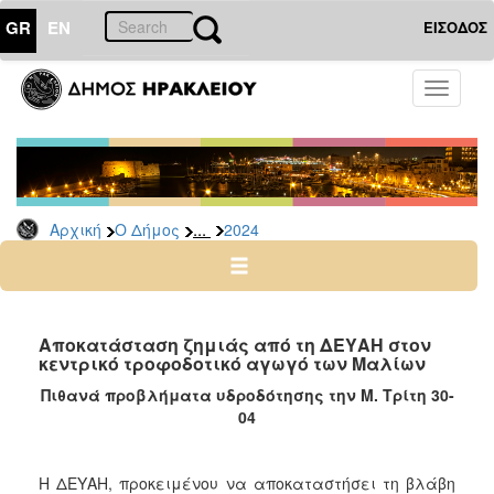
GR
EN
ΕΙΣΟΔΟΣ
Ο
Toggle
ΔΗΜΟΣ
navigati
Δελτία
Τύπου
Αρχείο
...
Αρχική
Ο Δήμος
2024
2026
2025
2024
2023
Αποκατάσταση ζημιάς από τη ΔΕΥΑΗ στον
κεντρικό τροφοδοτικό αγωγό των Μαλίων
2022
Πιθανά προβλήματα υδροδότησης την Μ. Τρίτη 30-
2021
04
2020
2019
Η ΔΕΥΑΗ, προκειμένου να αποκαταστήσει τη βλάβη