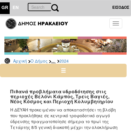
GR
EN
ΕΙΣΟΔΟΣ
Ο
Toggle
ΔΗΜΟΣ
navigati
Δελτία
Τύπου
Αρχείο
...
Αρχική
Ο Δήμος
2024
2026
2025
2024
2023
Πιθανά προβλήματα υδροδότησης στις
περιοχές Βελόνι Κάμπος, Τρεις Βαγιές,
2022
Νέος Κόσμος και Περιοχή Κολυμβητηρίου
2021
Η ΔΕΥΑΗ προκειμένου να αποκαταστήσει τη βλάβη
2020
που προκλήθηκε σε κεντρικό τροφοδοτικό αγωγό
ύδρευσης πραγματοποίησε σήμερα το πρωί της
2019
Τετάρτης 8/5 γενική διακοπή μέχρι την ολοκλήρωση