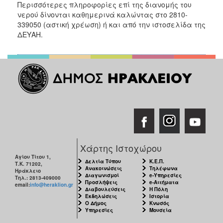
Περισσότερες πληροφορίες επί της διανομής του
ΑΝΘΕΚΤΙΚΗ
ΠΟΛΗ
νερού δίνονται καθημερινά καλώντας στο 2810-
339050 (αστική χρέωση) ή και από την ιστοσελίδα της
ΔΕΥΑΗ.
Χάρτης Ιστοχώρου
Αγίου Τίτου 1,
Δελτία Τύπου
Κ.Ε.Π.
Τ.Κ. 71202,
Ανακοινώσεις
Τηλέφωνα
Ηράκλειο
Διαγωνισμοί
e-Υπηρεσίες
Τηλ.: 2813-409000
Προσλήψεις
e-Αιτήματα
email:
info@heraklion.gr
Διαβουλεύσεις
Η Πόλη
Εκδηλώσεις
Ιστορία
Ο Δήμος
Κνωσός
Υπηρεσίες
Μουσεία