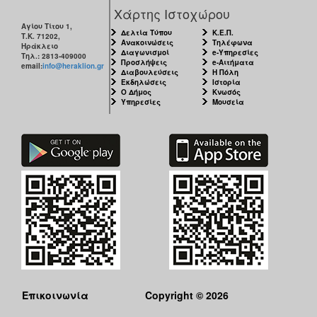
Χάρτης Ιστοχώρου
Αγίου Τίτου 1,
Δελτία Τύπου
Κ.Ε.Π.
Τ.Κ. 71202,
Ανακοινώσεις
Τηλέφωνα
Ηράκλειο
Διαγωνισμοί
e-Υπηρεσίες
Τηλ.: 2813-409000
Προσλήψεις
e-Αιτήματα
email:
info@heraklion.gr
Διαβουλεύσεις
Η Πόλη
Εκδηλώσεις
Ιστορία
Ο Δήμος
Κνωσός
Υπηρεσίες
Μουσεία
Επικοινωνία
Copyright © 2026