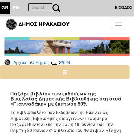
GR
EN
ΕΙΣΟΔΟΣ
Ο
Toggle
ΔΗΜΟΣ
navigati
Δελτία
Τύπου
Αρχείο
...
Αρχική
Ο Δήμος
2024
2026
2025
2024
2023
Παζάρι βιβλίου των εκδόσεων της
Βικελαίας Δημοτικής Βιβλιοθήκης στη στοά
2022
«Γιανναδάκη» με έκπτωση 50%
2021
Το Βιβλιοπωλείο των Εκδόσεων της Βικελαίας
2020
Δημοτικής Βιβλιοθήκης διοργανώνει τριήμερο
Παζάρι Βιβλίου από την Τρίτη 18 Ιουνίου έως την
2019
Πέμπτη 20 Ιουνίου στο πλαίσιο του Φεστιβάλ «Τέχνη