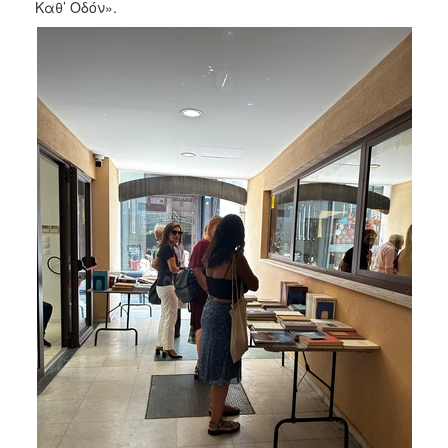
2018
Καθ’ Οδόν».
2017
2016
2015
2013
2012
2011
2010
2006
Ο
ΤΟΠΟΣ
ΜΑΣ
ΠΟΛΙΤΙΣΜΟΣ