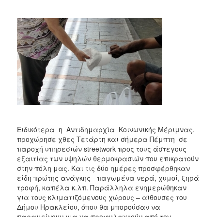
2018
2017
2016
2015
2013
2012
2011
2010
2006
Ειδικότερα η Αντιδημαρχία Κοινωνικής Μέριμνας,
προχώρησε χθες Τετάρτη και σήμερα Πέμπτη σε
παροχή υπηρεσιών streetwork προς τους άστεγους
εξαιτίας των υψηλών θερμοκρασιών που επικρατούν
Ο
στην πόλη μας. Και τις δύο ημέρες προσφέρθηκαν
ΤΟΠΟΣ
είδη πρώτης ανάγκης - παγωμένα νερά, χυμοί, ξηρά
ΜΑΣ
τροφή, καπέλα κ.λπ. Παράλληλα ενημερώθηκαν
για τους κλιματιζόμενους χώρους – αίθουσες του
ΠΟΛΙΤΙΣΜΟΣ
Δήμου Ηρακλείου, όπου θα μπορούσαν να
παραμείνουν για να προφυλαχτούν από τον