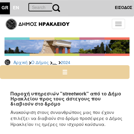
GR
EN
ΕΙΣΟΔΟΣ
Ο
Toggle
ΔΗΜΟΣ
navigati
Δελτία
Τύπου
Αρχείο
...
Αρχική
Ο Δήμος
2024
2026
2025
2024
2023
Παροχή υπηρεσιών "streetwork" από το Δήμο
Ηρακλείου προς τους άστεγους που
2022
διαβιούν στο δρόμο
2021
Ανακούφιση στους συνανθρώπους μας που έχουν
2020
επιλέξει να διαβιούν στο δρόμο προσέφερε ο Δήμος
Ηρακλείου τις ημέρες του ισχυρού καύσωνα.
2019