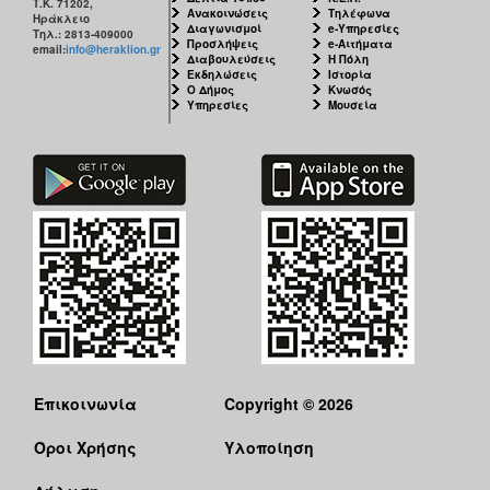
Τ.Κ. 71202,
Ανακοινώσεις
Τηλέφωνα
Ηράκλειο
Διαγωνισμοί
e-Υπηρεσίες
Τηλ.: 2813-409000
Προσλήψεις
e-Αιτήματα
email:
info@heraklion.gr
Διαβουλεύσεις
Η Πόλη
Εκδηλώσεις
Ιστορία
Ο Δήμος
Κνωσός
Υπηρεσίες
Μουσεία
Επικοινωνία
Copyright © 2026
Όροι Χρήσης
Υλοποίηση