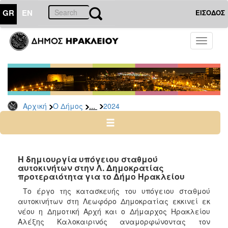
GR
EN
ΕΙΣΟΔΟΣ
Ο
Toggle
ΔΗΜΟΣ
navigati
Δελτία
Τύπου
Αρχείο
...
Αρχική
Ο Δήμος
2024
2026
2025
2024
2023
Η δημιουργία υπόγειου σταθμού
αυτοκινήτων στην Λ. Δημοκρατίας
2022
προτεραιότητα για το Δήμο Ηρακλείου
2021
Το έργο της κατασκευής του υπόγειου σταθμού
2020
αυτοκινήτων στη Λεωφόρο Δημοκρατίας εκκινεί εκ
νέου η Δημοτική Αρχή και ο Δήμαρχος Ηρακλείου
2019
Αλέξης Καλοκαιρινός αναμορφώνοντας τον