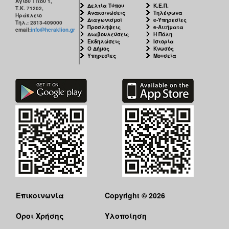
Αγίου Τίτου 1,
Δελτία Τύπου
Κ.Ε.Π.
Τ.Κ. 71202,
Ανακοινώσεις
Τηλέφωνα
Ηράκλειο
Διαγωνισμοί
e-Υπηρεσίες
Τηλ.: 2813-409000
Προσλήψεις
e-Αιτήματα
email:
info@heraklion.gr
Διαβουλεύσεις
Η Πόλη
Εκδηλώσεις
Ιστορία
Ο Δήμος
Κνωσός
Υπηρεσίες
Μουσεία
Επικοινωνία
Copyright © 2026
Όροι Χρήσης
Υλοποίηση