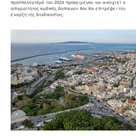
2018
προϋπολογισμό του 2024 προκειμένου να ανοιχτεί ο
απαραίτητος κωδικός δαπανών που θα επιτρέψει την
2017
έναρξη της διαδικασίας.
2016
2015
2013
2012
2011
2010
2006
Ο
ΤΟΠΟΣ
ΜΑΣ
ΠΟΛΙΤΙΣΜΟΣ