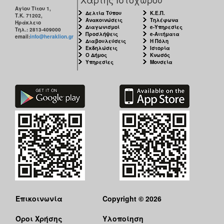
Αγίου Τίτου 1,
Δελτία Τύπου
Κ.Ε.Π.
Τ.Κ. 71202,
Ανακοινώσεις
Τηλέφωνα
Ηράκλειο
Διαγωνισμοί
e-Υπηρεσίες
Τηλ.: 2813-409000
Προσλήψεις
e-Αιτήματα
email:
info@heraklion.gr
Διαβουλεύσεις
Η Πόλη
Εκδηλώσεις
Ιστορία
Ο Δήμος
Κνωσός
Υπηρεσίες
Μουσεία
Επικοινωνία
Copyright © 2026
Όροι Χρήσης
Υλοποίηση