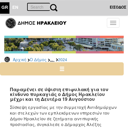
GR
EN
ΕΙΣΟΔΟΣ
Ο
Toggle
ΔΗΜΟΣ
navigati
Δελτία
Τύπου
Αρχείο
...
Αρχική
Ο Δήμος
2024
2026
2025
2024
2023
Παραμένει σε ύψιστη επιφυλακή για τον
κίνδυνο πυρκαγιάς ο Δήμος Ηρακλείου
2022
μέχρι και τη Δευτέρα 19 Αυγούστου
2021
Σύσκεψη εργασίας με την συμμετοχή Αντιδημάρχων
2020
και στελεχών των εμπλεκόμενων υπηρεσιών του
Δήμου Ηρακλείου σε ζητήματα αντιπυρικής
2019
προστασίας, συγκάλεσε ο Δήμαρχος Αλέξης