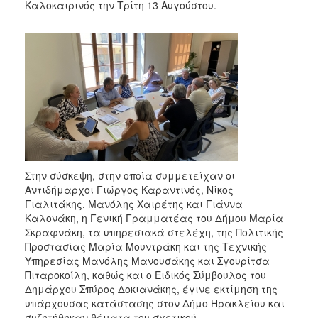
2018
Καλοκαιρινός την Τρίτη 13 Αυγούστου.
2017
2016
2015
2013
2012
2011
2010
2006
Στην σύσκεψη, στην οποία συμμετείχαν οι
Αντιδήμαρχοι Γιώργος Καραντινός, Νίκος
Γιαλιτάκης, Μανόλης Χαιρέτης και Γιάννα
Καλονάκη, η Γενική Γραμματέας του Δήμου Μαρία
Σκραφνάκη, τα υπηρεσιακά στελέχη, της Πολιτικής
Ο
Προστασίας Μαρία Μουντράκη και της Τεχνικής
ΤΟΠΟΣ
Υπηρεσίας Μανόλης Μανουσάκης και Σγουρίτσα
ΜΑΣ
Πιταροκοίλη, καθώς και ο Ειδικός Σύμβουλος του
Δημάρχου Σπύρος Δοκιανάκης, έγινε εκτίμηση της
ΠΟΛΙΤΙΣΜΟΣ
υπάρχουσας κατάστασης στον Δήμο Ηρακλείου και
συζητήθηκαν θέματα του σχετικού