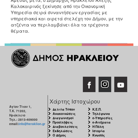
Αμέσως μετά, ο Δήμαρχος Ηρακλείου Αλέξης
ΑΝΘΕΚΤΙΚΗ
Καλοκαιρινός ξεκίνησε από την Οικονομική
ΠΟΛΗ
Υπηρεσία σειρά συναντήσεων εργασίας με
υπηρεσιακά και αιρετά στελέχη του Δήμου, με την
ατζέντα να περιλαμβάνει όλα τα τρέχοντα
θέματα.
Χάρτης Ιστοχώρου
Αγίου Τίτου 1,
Δελτία Τύπου
Κ.Ε.Π.
Τ.Κ. 71202,
Ανακοινώσεις
Τηλέφωνα
Ηράκλειο
Διαγωνισμοί
e-Υπηρεσίες
Τηλ.: 2813-409000
Προσλήψεις
e-Αιτήματα
email:
info@heraklion.gr
Διαβουλεύσεις
Η Πόλη
Εκδηλώσεις
Ιστορία
Ο Δήμος
Κνωσός