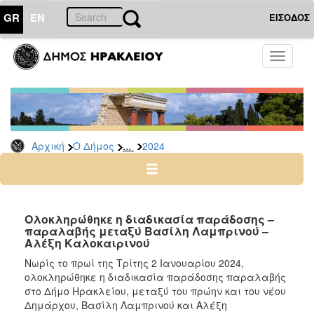
GR
EN
ΕΙΣΟΔΟΣ
Ο
Toggle
ΔΗΜΟΣ
navigati
Δελτία
Τύπου
Αρχείο
...
Αρχική
Ο Δήμος
2024
2026
2025
2024
2023
Ολοκληρώθηκε η διαδικασία παράδοσης –
παραλαβής μεταξύ Βασίλη Λαμπρινού –
2022
Αλέξη Καλοκαιρινού
2021
Νωρίς το πρωί της Τρίτης 2 Ιανουαρίου 2024,
2020
ολοκληρώθηκε η διαδικασία παράδοσης παραλαβής
στο Δήμο Ηρακλείου, μεταξύ του πρώην και του νέου
2019
Δημάρχου, Βασίλη Λαμπρινού και Αλέξη