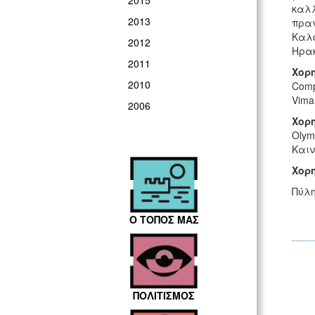
2015
καλλ
2013
πραγ
Καλο
2012
Ηρακ
2011
Χορ
2010
Comp
Vimar
2006
Χορ
Olym
Καιν
Χορ
Πύλη
Ο ΤΟΠΟΣ ΜΑΣ
ΠΟΛΙΤΙΣΜΟΣ