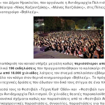
» του Δήμου Ηρακλείου, που οργάνωσε η Αντιδημαρχία Πολιτι
θέατρα «Νίκος Καζαντζάκης», «Μάνος Χατζιδάκις», στις Πύλες 
ματογράφο «Βηθλεέμ».
ταπόκριση του κοινού υπήρξε μεγάλη καθώς
περισσότεροι από
ολικά
196 εκδηλώσεις
που πραγματοποιήθηκαν το καλοκαίρι σ
 από 18.000 χιλιάδες
λάτρεις του σινεμά απολαύσαν εβδομή
όλο τον κόσμο στον θερινό κινηματογράφο «Βηθλεέμ». Το π
ιτεχνικές δράσεις που έδωσαν τον δικό τους στίγμα σε ένα πλ
εσά τους το Φεστιβάλ «Τέχνη Καθ΄ Οδόν» και «Φεστιβάλ των 
ην Αντιδημαρχία Πολιτισμού. Οι χιλιάδες θεατές παρακολού
μουσικά σχήματα καθώς και παραστάσεις από το «Φεστιβάλ Αθ
ικοχορευτικές παραστάσεις, συναυλίες, παραστάσεις για παι