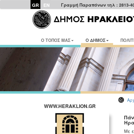
GR
EN
Γραμμή Παραπόνων τηλ : 2813-4
Ο ΤΟΠΟΣ ΜΑΣ
Ο ΔΗΜΟΣ
ΠΟΛΙΤ
Αρχ
WWW.HERAKLION.GR
Πάν
Ηρα
Με ε