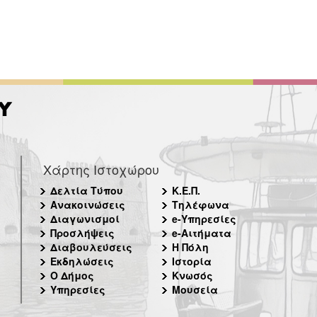
Χάρτης Ιστοχώρου
Δελτία Τύπου
Κ.Ε.Π.
Ανακοινώσεις
Τηλέφωνα
Διαγωνισμοί
e-Υπηρεσίες
Προσλήψεις
e-Αιτήματα
Διαβουλεύσεις
Η Πόλη
Εκδηλώσεις
Ιστορία
Ο Δήμος
Κνωσός
Υπηρεσίες
Μουσεία