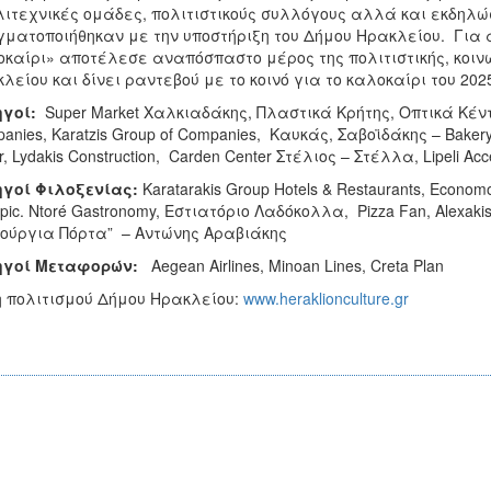
ιτεχνικές ομάδες, πολιτιστικούς συλλόγους αλλά και εκδηλώ
ματοποιήθηκαν με την υποστήριξη του Δήμου Ηρακλείου. Για 
καίρι» αποτέλεσε αναπόσπαστο μέρος της πολιτιστικής, κοινω
λείου και δίνει ραντεβού με το κοινό για το καλοκαίρι του 202
ηγοί:
Super Market Χαλκιαδάκης, Πλαστικά Κρήτης, Οπτικά Κέντ
anies, Karatzis Group of Companies, Καυκάς, Σαβοϊδάκης – Bakery
, Lydakis Construction, Carden Center Στέλιος – Στέλλα, Lipeli Acc
ηγοί
Φιλοξενίας
:
Karatarakis Group Hotels & Restaurants, Economou 
pic. Ntoré Gastronomy, Εστιατόριο Λαδόκολλα, Pizza Fan, Alexak
ούργια Πόρτα” – Αντώνης Αραβιάκης
ηγοί
Μεταφορών
:
Aegean Airlines, Minoan Lines, Creta Plan
 πολιτισμού Δήμου Ηρακλείου:
www.heraklionculture.gr