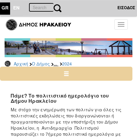
GR
EN
ΕΙΣΟΔΟΣ
Ο
Toggle
ΔΗΜΟΣ
navigati
Δελτία
Τύπου
Αρχείο
...
Αρχική
Ο Δήμος
2024
2026
2025
2024
2023
Πάμε? Το πολιτιστικό ημερολόγιο του
Δήμου Ηρακλείου
2022
Με στόχο την ενημέρωση των πολιτών για όλες τις
2021
πολιτιστικές εκδηλώσεις που διοργανώνονται ή
2020
πραγματοποιούνται με την υποστήριξη του Δήμου
Ηρακλείου, η Αντιδημαρχία Πολιτισμού
2019
παρουσιάζει το 7ήμερο πολιτιστικό ημερολόγιο με