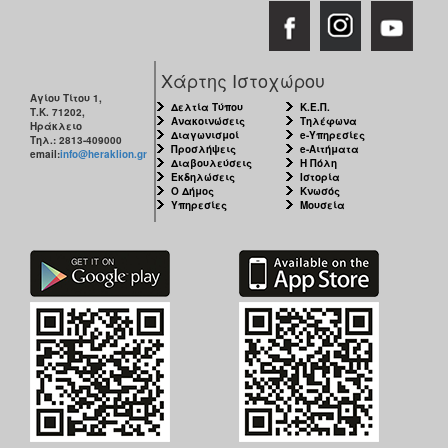
Χάρτης Ιστοχώρου
Αγίου Τίτου 1,
Δελτία Τύπου
Κ.Ε.Π.
Τ.Κ. 71202,
Ανακοινώσεις
Τηλέφωνα
Ηράκλειο
Διαγωνισμοί
e-Υπηρεσίες
Τηλ.: 2813-409000
Προσλήψεις
e-Αιτήματα
email:
info@heraklion.gr
Διαβουλεύσεις
Η Πόλη
Εκδηλώσεις
Ιστορία
Ο Δήμος
Κνωσός
Υπηρεσίες
Μουσεία