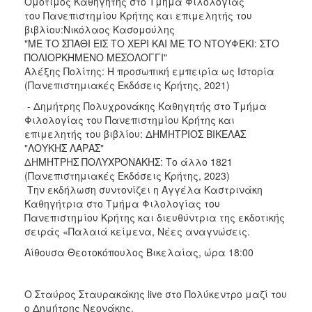
Ομότιμος Καθηγητής στο Τμήμα Φιλολογίας
ΑΝΘΕΚΤΙΚΗ
του Πανεπιστημίου Κρήτης και επιμελητής του
ΠΟΛΗ
βιβλίου:Νικόλαος Κασομούλης
"ΜΕ ΤΟ ΣΠΑΘΙ ΕΙΣ ΤΟ ΧΕΡΙ ΚΑΙ ΜΕ ΤΟ ΝΤΟΥΦΕΚΙ: ΣΤΟ
ΠΟΛΙΟΡΚΗΜΕΝΟ ΜΕΣΟΛΟΓΓΙ"
Αλέξης Πολίτης: Η προσωπική εμπειρία ως Ιστορία
(Πανεπιστημιακές Εκδόσεις Κρήτης, 2021)
- Δημήτρης Πολυχρονάκης Καθηγητής στο Τμήμα
Φιλολογίας του Πανεπιστημίου Κρήτης και
επιμελητής του βιβλίου: ΔΗΜΗΤΡΙΟΣ ΒΙΚΕΛΑΣ
"ΛΟΥΚΗΣ ΛΑΡΑΣ"
ΔΗΜΗΤΡΗΣ ΠΟΛΥΧΡΟΝΑΚΗΣ: Το άλλο 1821
(Πανεπιστημιακές Εκδόσεις Κρήτης, 2023)
Την εκδήλωση συντονίζει η Αγγέλα Καστρινάκη
Καθηγήτρια στο Τμήμα Φιλολογίας του
Πανεπιστημίου Κρήτης και διευθύντρια της εκδοτικής
σειράς «Παλαιά κείμενα, Νέες αναγνώσεις.
Αίθουσα Θεοτοκόπουλος Βικελαίας, ώρα 18:00
Ο Σταύρος Σταυρακάκης live στο Πολύκεντρο μαζί του
ο Δημήτρης Νεονάκης.