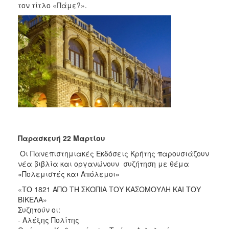
2018
τον τίτλο «Πάμε?».
2017
2016
2015
2013
2012
2011
2010
2006
Παρασκευή 22 Μαρτίου
Οι Πανεπιστημιακές Εκδόσεις Κρήτης παρουσιάζουν
νέα βιβλία και οργανώνουν συζήτηση με θέμα
«Πολεμιστές και Απόλεμοι»
Ο
ΤΟΠΟΣ
«ΤΟ 1821 ΑΠΟ ΤΗ ΣΚΟΠΙΑ ΤΟΥ ΚΑΣΟΜΟΥΛΗ ΚΑΙ ΤΟΥ
ΜΑΣ
ΒΙΚΕΛΑ»
Συζητούν οι:
ΠΟΛΙΤΙΣΜΟΣ
- Αλέξης Πολίτης