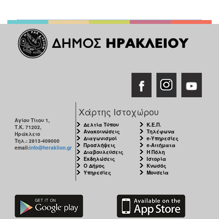
Χάρτης Ιστοχώρου
Αγίου Τίτου 1,
Δελτία Τύπου
Κ.Ε.Π.
Τ.Κ. 71202,
Ανακοινώσεις
Τηλέφωνα
Ηράκλειο
Διαγωνισμοί
e-Υπηρεσίες
Τηλ.: 2813-409000
Προσλήψεις
e-Αιτήματα
email:
info@heraklion.gr
Διαβουλεύσεις
Η Πόλη
Εκδηλώσεις
Ιστορία
Ο Δήμος
Κνωσός
Υπηρεσίες
Μουσεία