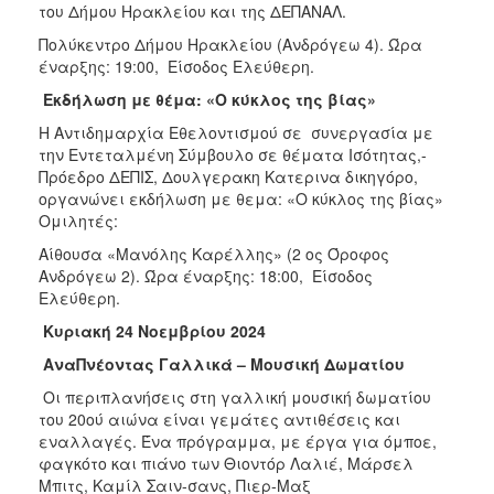
του Δήμου Ηρακλείου και της ΔΕΠΑΝΑΛ.
Πολύκεντρο Δήμου Ηρακλείου (Ανδρόγεω 4). Ώρα
έναρξης: 19:00, Είσοδος Ελεύθερη.
Εκδήλωση με θέμα: «Ο κύκλος της βίας»
Η Αντιδημαρχία Εθελοντισμού σε συνεργασία με
την Εντεταλμένη Σύμβουλο σε θέματα Ισότητας,-
Πρόεδρο ΔΕΠΙΣ, Δουλγερακη Κατερινα δικηγόρο,
οργανώνει εκδήλωση με θεμα: «Ο κύκλος της βίας»
Ομιλητές:
Αίθουσα «Μανόλης Καρέλλης» (2 ος Όροφος
Ανδρόγεω 2). Ώρα έναρξης: 18:00, Είσοδος
Ελεύθερη.
Κυριακή 24 Νοεμβρίου 2024
ΑναΠνέοντας Γαλλικά – Μουσική Δωματίου
Οι περιπλανήσεις στη γαλλική μουσική δωματίου
του 20ού αιώνα είναι γεμάτες αντιθέσεις και
εναλλαγές. Ένα πρόγραμμα, με έργα για όμποε,
φαγκότο και πιάνο των Θιοντόρ Λαλιέ, Μάρσελ
Μπιτς, Καμίλ Σαιν-σανς, Πιερ-Μαξ