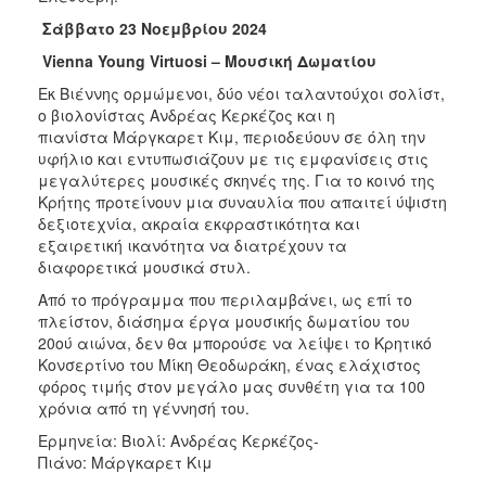
Σάββατο 23 Νοεμβρίου 2024
Vienna
Young
Virtuosi
– Μουσική Δωματίου
Εκ Βιέννης ορμώμενοι, δύο νέοι ταλαντούχοι σολίστ,
ο βιολονίστας Ανδρέας Κερκέζος και η
πιανίστα Μάργκαρετ Κιμ, περιοδεύουν σε όλη την
υφήλιο και εντυπωσιάζουν με τις εμφανίσεις στις
μεγαλύτερες μουσικές σκηνές της. Για το κοινό της
Κρήτης προτείνουν μια συναυλία που απαιτεί ύψιστη
δεξιοτεχνία, ακραία εκφραστικότητα και
εξαιρετική ικανότητα να διατρέχουν τα
διαφορετικά μουσικά στυλ.
Από το πρόγραμμα που περιλαμβάνει, ως επί το
πλείστον, διάσημα έργα μουσικής δωματίου του
20ού αιώνα, δεν θα μπορούσε να λείψει το Κρητικό
Κονσερτίνο του Μίκη Θεοδωράκη, ένας ελάχιστος
φόρος τιμής στον μεγάλο μας συνθέτη για τα 100
χρόνια από τη γέννησή του.
Ερμηνεία: Βιολί: Ανδρέας Κερκέζος-
Πιάνο: Μάργκαρετ Κιμ