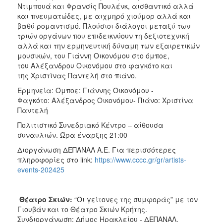
Ντιμπουά και Φρανσίς Πουλένκ, αισθαντικό αλλά
και πνευματώδες, με αιχμηρό χιούμορ αλλά και
βαθύ ρομαντισμό. Πλούσιοι διάλογοι μεταξύ των
τριών οργάνων που επιδεικνύουν τη δεξιοτεχνική
αλλά και την ερμηνευτική δύναμη των εξαιρετικών
μουσικών, του Γιάννη Οικονόμου στο όμποε,
του Αλέξανδρου Οικονόμου στο φαγκότο και
της Χριστίνας Παντελή στο πιάνο.
Ερμηνεία: Όμποε: Γιάννης Οικονόμου -
Φαγκότο: Αλέξανδρος Οικονόμου- Πιάνο: Χριστίνα
Παντελή
Πολιτιστικό Συνεδριακό Κέντρο – αίθουσα
συναυλιών. Ώρα έναρξης 21:00
Διοργάνωση ΔΕΠΑΝΑΛ Α.Ε. Για περισσότερες
πληροφορίες στο link:
https://www.cccc.gr/gr/artists-
events-202425
Θέατρο Σκιών:
“Οι γείτονες της συμφοράς” με τον
Γιουβάν και το Θέατρο Σκιών Κρήτης.
Συνδιοργάνωση: Δήμος Ηρακλείου - ΔΕΠΑΝΑΛ.