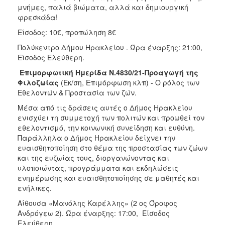
μνήμες, παλιά βιώματα, αλλά και δημιουργική
φρεσκάδα!
Είσοδος: 10€, προπώληση 8€
Πολύκεντρο Δήμου Ηρακλείου . Ώρα έναρξης: 21:00,
Είσοδος Ελεύθερη.
Επιμορφωτική Ημερίδα N.4830/21-Προαγωγή της
Φιλοζωίας
(Εκ/ση, Επιμόρφωση κλπ) - Ο ρόλος των
Εθελοντών & Προστασία των ζών.
Μέσα από τις δράσεις αυτές ο Δήμος Ηρακλείου
ενισχύει τη συμμετοχή των πολιτών και προωθεί τον
εθελοντισμό, την κοινωνική συνείδηση και ευθύνη.
Παράλληλα ο Δήμος Ηρακλείου δείχνει την
ευαισθητοποίηση στο θέμα της προστασίας των ζώων
και της ευζωίας τους, διοργανώνοντας και
υλοποιώντας, προγράμματα και εκδηλώσεις
ενημέρωσης και ευαισθητοποίησης σε μαθητές και
ενήλικες.
Αίθουσα «Μανόλης Καρέλλης» (2 ος Όροφος
Ανδρόγεω 2). Ώρα έναρξης: 17:00, Είσοδος
Ελεύθερη.