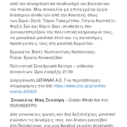
από τον συναρπαστικό συνδυασμό του βιολιού και
ΑΝΘΕΚΤΙΚΗ
ΠΟΛΗ
του πιάνου. Mια συναυλία με επιλεγμένα έργα
διάσημων συνθετών από την Ανατολή, όπως
των Σομέι Σατό, Τόρου Τακεμίτσου, Γκίγια Καντσέλι,
Φαζίλ Σάι και Κύριλ Σκοτ, συνθέσεις που
αντικατοπτρίζουν την πολιτιστική κληρονομιά τους,
τα μοναδικά μουσικά στυλ και τις καινοτόμες
προσεγγίσεις τους στη μουσική δωματίου.
Ερμηνεία: Βιολί: Κωσταντίνος Καπάνταης-
Πιάνο: Ερατώ Αλακιοζίδου
Πολιτιστικό Συνεδριακό Κέντρο – αίθουσα
συναυλιών. Ώρα έναρξης 21:00
Διοργάνωση ΔΕΠΑΝΑΛ Α.Ε. Για περισσότερες
πληροφορίες στο link:
https://www.cccc.gr/gr/artists-
events-202425
Συναυλία: Νίκη Ξυλούρη
– Cretan Winds live στο
ΠΟΛΥΚΕΝΤΡΟ
Δύο γυναικείες φωνές και δυο δεξιοτέχνες μουσικοί
ενώνουν τις δυνάμεις τους και δίνουν ραντεβού
στο Πολύκεντρο, για μια βραδιά γεμάτη συγκίνηση,