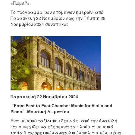
2018
«Πάμε?».
2017
Το πρόγραμμα των επόμενων ημερών, από
Παρασκευή 22 Νοεμβρίου έως την Πέμπτη 28
2016
Νοεμβρίου 2024 συνοπτικά:
2015
2013
2012
2011
2010
2006
Παρασκευή 22 Νοεμβρίου 2024
Ο
“From East to East Chamber Music for Violin and
ΤΟΠΟΣ
Piano” -
Μουσική
Δωματίου
ΜΑΣ
Ένα μουσικό ταξίδι που ξεκινάει από την Ανατολή
ΠΟΛΙΤΙΣΜΟΣ
και συνεχίζει να εξερευνά τα πλούσια μουσικά
τοπία διαφορετικών ανατολικών πολιτισμών, μέσα