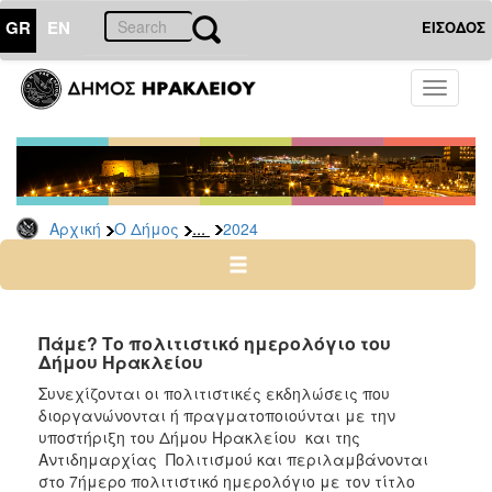
GR
EN
ΕΙΣΟΔΟΣ
Ο
Toggle
ΔΗΜΟΣ
navigati
Δελτία
Τύπου
Αρχείο
...
Αρχική
Ο Δήμος
2024
2026
2025
2024
2023
Πάμε? Το πολιτιστικό ημερολόγιο του
Δήμου Ηρακλείου
2022
Συνεχίζονται οι πολιτιστικές εκδηλώσεις που
2021
διοργανώνονται ή πραγματοποιούνται με την
2020
υποστήριξη του Δήμου Ηρακλείου και της
Αντιδημαρχίας Πολιτισμού και περιλαμβάνονται
2019
στο 7ήμερο πολιτιστικό ημερολόγιο με τον τίτλο