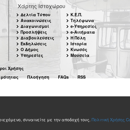
Χάρτης Ιστοχώρου
Δελτία Τύπου
Κ.Ε.Π.
Ανακοινώσεις
Τηλέφωνα
Διαγωνισμοί
e-Υπηρεσίες
Προσλήψεις
e-Αιτήματα
Διαβουλεύσεις
Η Πόλη
Εκδηλώσεις
Ιστορία
Ο Δήμος
Κνωσός
Υπηρεσίες
Μουσεία
ροι Χρήσης
ιμότητας
Πλοήγηση
FAQs
RSS
περιεχόμενο, συναινείτε με την αποδοχή τους.
Πολιτική Χρήσης C