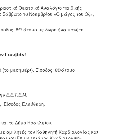
ραστικό Θεατρικό Αναλόγιο παιδικής
ο Σάββατο 16 Νοεμβρίου «Ο μάγος του Οζ»,
ίσοδος: 8€/ άτομο με δώρο ένα πακέτο
ον Γιουβάν!
 (το μεσημέρι), Είσοδος: 6€/άτομο
την Ε.Ε.Τ.Ε.Μ.
, Είσοδος Ελεύθερη.
 και το Δήμο Ηρακλείου.
ε ομιλητές τον Καθηγητή Καρδιολογίας και
και τον Επιμελητή της Καρδιολογικής