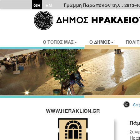
GR
EN
Γραμμή Παραπόνων τηλ : 2813-4
Ο ΤΟΠΟΣ ΜΑΣ
Ο ΔΗΜΟΣ
ΠΟΛΙΤ
Αρχ
WWW.HERAKLION.GR
Πάμ
Συνε
Ηρακ