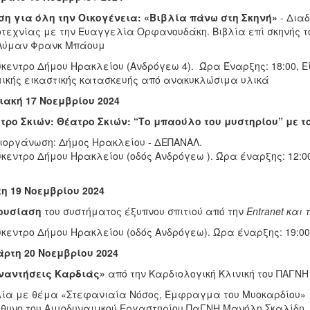
η για όλη την Οικογένεια: «Βιβλία πάνω στη Σκηνή»
- Διαδ
τεχνίας με την Ευαγγελία Ορφανουδάκη. Βιβλία επί σκηνής τ
 Λύμαν Φρανκ Μπάουμ
κεντρο Δήμου Ηρακλείου (Ανδρόγεω 4).
Ώρα Έναρξης: 18:00, Ε
ικής εικαστικής κατασκευής από ανακυκλώσιμα υλικά
ιακή 17 Νοεμβρίου 2024
τρο Σκιών: Θέατρο Σκιών: “Το μπαούλο του μυστηρίου” με τ
ιοργάνωση: Δήμος Ηρακλείου - ΔΕΠΑΝΑΛ.
κεντρο Δήμου Ηρακλείου (οδός Ανδρόγεω ).
Ώρα έναρξης: 12:00
τη 19 Νοεμβρίου 2024
ουσίαση
του συστήματος έξυπνου σπιτιού από την
Entranet και 
κεντρο Δήμου Ηρακλείου (οδός Ανδρόγεω).
Ώρα έναρξης: 19:00
άρτη 20 Νοεμβρίου 2024
ναντήσεις Καρδιάς»
από την Καρδιολογική Κλινική του ΠΑΓΝΗ
ία με θέμα «Στεφανιαία Νόσος, Έμφραγμα του Μυοκαρδίου» μ
θυνο του Αιμοδυναμικού Εργαστηρίου ΠαΓΝΗ Μανόλη Σκαλίδη, 