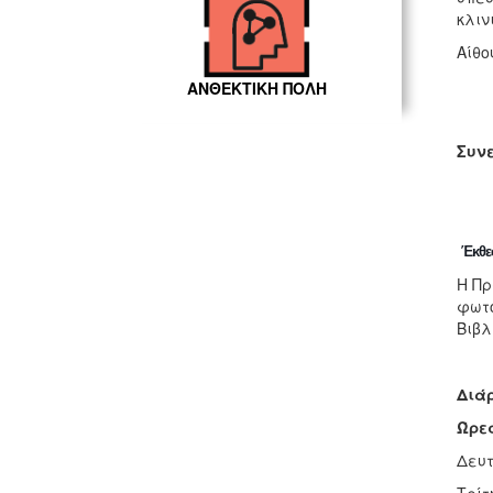
κλιν
Αίθο
ΑΝΘΕΚΤΙΚΗ ΠΟΛΗ
Συνε
Έκθε
Η Πρ
φωτο
Βιβλ
Διάρ
Ώρες
Δευτ