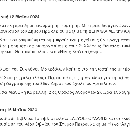
ακή 12 Μαΐου 2024
ξιάτικη δράση με αφορμή τη Γιορτή της Μητέρας διοργανώνουν
οντισμού του Δήμου Ηρακλείου μαζί με τη ΔΕΠΑΝΑΛ ΑΕ, την Κυ
άση, που απευθύνεται σε μικρούς και μεγάλους θα πραγματοποι
 το μεσημέρι σε συνεργασία με τους Συλλόγους Εκπαιδευτικώ
ήνικος Θεοτοκόπουλος» και «Νίκος Καζαντζάκης».
λωση του Συλλόγου Μακεδόνων Κρήτης για τη γιορτή της μητέ
δήλωση περιλαμβάνει: Παρουσιάσεις, τραγούδια για τη μάνα μ
ση ζωγραφικής του 35ου Δημοτικού Σχολείου Ηρακλείου.
υσα Μανώλη Καρέλλη (2 ος Όροφος Ανδρόγεω 2). Ώρα έναρξης
τη 16 Μαΐου 2024
υσίαση Βιβλίου: To βιβλιοπωλείο ΕΛΕΥΘΕΡΟΥΔΑΚΗΣ και οι εκ
υσίαση του νέου βιβλίου του Σπύρου Πετρουλάκη με τίτλο “Αυγή