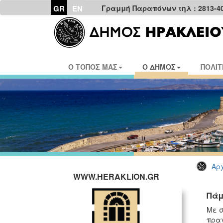
GR
EN
Γραμμή Παραπόνων τηλ : 2813-4
Ο ΤΟΠΟΣ ΜΑΣ
Ο ΔΗΜΟΣ
ΠΟΛΙΤ
Αρχ
WWW.HERAKLION.GR
Πάμ
Με σ
πραγ