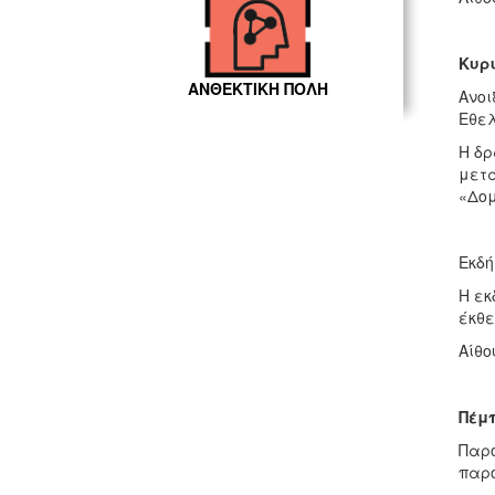
Κυρι
ΑΝΘΕΚΤΙΚΗ ΠΟΛΗ
Ανοι
Εθελ
Η δρ
μετά
«Δομ
Εκδή
Η εκ
έκθε
Αίθο
Πέμπ
Παρο
παρο