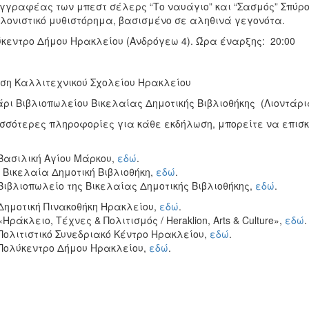
γγραφέας των μπεστ σέλερς “Το ναυάγιο” και “Σασμός” Σπύρο
λονιστικό μυθιστόρημα, βασισμένο σε αληθινά γεγονότα.
κεντρο Δήμου Ηρακλείου (Ανδρόγεω 4). Ώρα έναρξης: 20:00
ση Καλλιτεχνικού Σχολείου Ηρακλείου
ρι Βιβλιοπωλείου Βικελαίας Δημοτικής Βιβλιοθήκης (Λιοντάρι
σσότερες πληροφορίες για κάθε εκδήλωση, μπορείτε να επισκ
 Βασιλική Αγίου Μάρκου,
εδώ
.
ν Βικελαία Δημοτική Βιβλιοθήκη,
εδώ
.
 Βιβλιοπωλείο της Βικελαίας Δημοτικής Βιβλιοθήκης,
εδώ
.
 Δημοτική Πινακοθήκη Ηρακλείου,
εδώ
.
 «Ηράκλειο, Τέχνες & Πολιτισμός / Heraklion, Arts & Culture»,
εδώ
.
 Πολιτιστικό Συνεδριακό Κέντρο Ηρακλείου,
εδώ
.
 Πολύκεντρο Δήμου Ηρακλείου,
εδώ
.