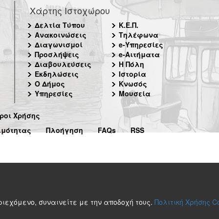
Χάρτης Ιστοχώρου
Δελτία Τύπου
Κ.Ε.Π.
Ανακοινώσεις
Τηλέφωνα
Διαγωνισμοί
e-Υπηρεσίες
Προσλήψεις
e-Αιτήματα
Διαβουλεύσεις
Η Πόλη
Εκδηλώσεις
Ιστορία
Ο Δήμος
Κνωσός
Υπηρεσίες
Μουσεία
ροι Χρήσης
ιμότητας
Πλοήγηση
FAQs
RSS
περιεχόμενο, συναινείτε με την αποδοχή τους.
Πολιτική Χρήσης C