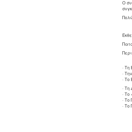
Ο συ
συγκ
Πολύ
Έκθε
Πατά
Περι
· Τη
· Τη
· Το
· Τη
· Το
· Το
· Το