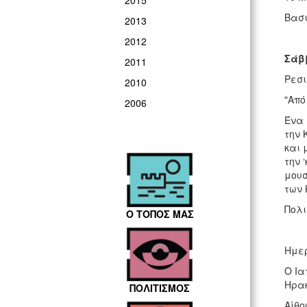
2015
Βασι
2013
2012
Σάββ
2011
Ρεσι
2010
"Από
2006
Ένα 
την 
και 
την 
μουσ
των 
Πολι
Ο ΤΟΠΟΣ ΜΑΣ
Ημερ
Ο Ια
Ηρακ
ΠΟΛΙΤΙΣΜΟΣ
Αίθο