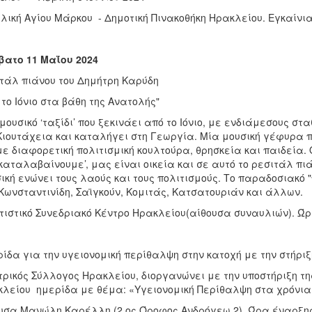
λική Αγίου Μάρκου - Δημοτική Πινακοθήκη Ηρακλείου. Εγκαίνι
ατο 11 Μαΐου 2024
τάλ πιάνου του Δημήτρη Καρύδη
 το Ιόνιο στα βάθη της Ανατολής"
μουσικό ‘ταξίδι’ που ξεκινάει από το Ιόνιο, με ενδιάμεσους στ
Κιουτάχεια και καταλήγει στη Γεωργία. Μία μουσική γέφυρα 
με διαφορετική πολιτισμική κουλτούρα, θρησκεία και παιδεία. 
‘καταλαβαίνουμε’, μας είναι οικεία και σε αυτό το ρεσιτάλ π
ική ενώνει τους λαούς και τους πολιτισμούς. Το παραδοσιακό 
Κωνσταντινίδη, Σαϊγκούν, Κομιτάς, Κατσατουριάν και άλλων.
τιστικό Συνεδριακό Κέντρο Ηρακλείου(αίθουσα συναυλιών). Ώρ
ίδα για την υγειονομική περίθαλψη στην κατοχή με την στήριξ
τρικός Σύλλογος Ηρακλείου, διοργανώνει με την υποστήριξη τη
λείου ημερίδα με θέμα: «Υγειονομική Περίθαλψη στα χρόνια 
υσα Μανώλη Καρέλλη (2 ος Όροφος Ανδρόγεω 2). Ώρα έναρξης: