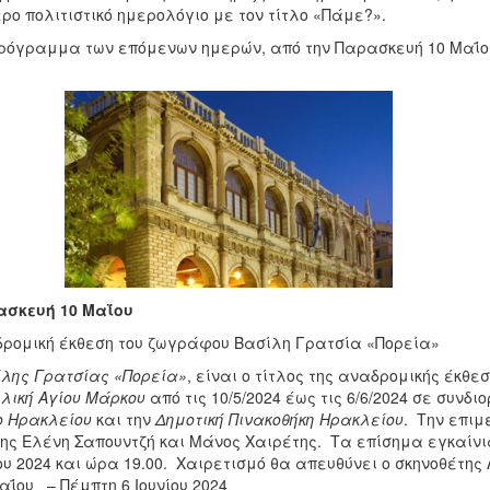
ρο πολιτιστικό ημερολόγιο με τον τίτλο «Πάμε?».
ρόγραμμα των επόμενων ημερών, από την Παρασκευή 10 Μαΐου 
ασκευή 10 Μαΐου
ρομική έκθεση του ζωγράφου Βασίλη Γρατσία «Πορεία»
λης Γρατσίας «Πορεία»
, είναι ο τίτλος της αναδρομικής έκθε
λική Αγίου Μάρκου
από τις 10/5/2024 έως τις 6/6/2024 σε συνδ
ο Ηρακλείου
και την
Δημοτική Πινακοθήκη Ηρακλείου
. Την επιμ
ης Ελένη Σαπουντζή και Μάνος Χαιρέτης. Τα επίσημα εγκαίν
υ 2024 και ώρα 19.00. Χαιρετισμό θα απευθύνει ο σκηνοθέτης
αΐου – Πέμπτη 6 Ιουνίου 2024