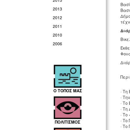
2015
Βασί
2013
Βασι
Δήμο
2012
τέχν
2011
Διάρ
2010
Βικε
2006
Έκθε
Φουα
Διάρ
Περι
Ο ΤΟΠΟΣ ΜΑΣ
· Τη
· Τη
· Το
· Τη
· Το
· Το
ΠΟΛΙΤΙΣΜΟΣ
· Το