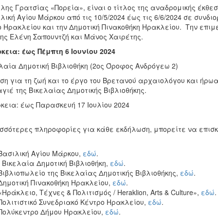
λης Γρατσίας «Πορεία», είναι ο τίτλος της αναδρομικής έκθεσ
λική Αγίου Μάρκου από τις 10/5/2024 έως τις 6/6/2024 σε συνδ
 Ηρακλείου και την Δημοτική Πινακοθήκη Ηρακλείου. Την επιμέ
ης Ελένη Σαπουντζή και Μάνος Χαιρέτης.
κεια: έως Πέμπτη 6 Ιουνίου 2024
λαία Δημοτική Βιβλιοθήκη (2ος Όροφος Ανδρόγεω 2)
ση για τη ζωή και το έργο του Βρετανού αρχαιολόγου και ήρω
γιέ της Βικελαίας Δημοτικής Βιβλιοθήκης.
κεια: έως Παρασκευή 17 Ιουλίου 2024
σσότερες πληροφορίες για κάθε εκδήλωση, μπορείτε να επισκ
 Βασιλική Αγίου Μάρκου,
εδώ
.
ν Βικελαία Δημοτική Βιβλιοθήκη,
εδώ
.
 Βιβλιοπωλείο της Βικελαίας Δημοτικής Βιβλιοθήκης,
εδώ
.
 Δημοτική Πινακοθήκη Ηρακλείου,
εδώ
.
 «Ηράκλειο, Τέχνες & Πολιτισμός / Heraklion, Arts & Culture»,
εδώ
.
 Πολιτιστικό Συνεδριακό Κέντρο Ηρακλείου,
εδώ
.
 Πολύκεντρο Δήμου Ηρακλείου,
εδώ
.