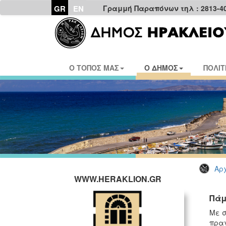
GR
EN
Γραμμή Παραπόνων τηλ : 2813-4
Ο ΤΟΠΟΣ ΜΑΣ
Ο ΔΗΜΟΣ
ΠΟΛΙΤ
Αρχ
WWW.HERAKLION.GR
Πάμ
Με σ
πραγ