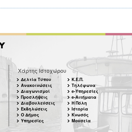
Χάρτης Ιστοχώρου
Δελτία Τύπου
Κ.Ε.Π.
Ανακοινώσεις
Τηλέφωνα
Διαγωνισμοί
e-Υπηρεσίες
Προσλήψεις
e-Αιτήματα
Διαβουλεύσεις
Η Πόλη
Εκδηλώσεις
Ιστορία
Ο Δήμος
Κνωσός
Υπηρεσίες
Μουσεία