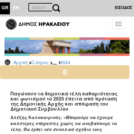
GR
EN
ΕΙΣΟΔΟΣ
Ο
Toggle
ΔΗΜΟΣ
navigati
Δελτία
Τύπου
Αρχείο
...
Αρχική
Ο Δήμος
2024
2026
2025
2024
2023
Παγώνουν τα δημοτικά τέλη καθαριότητας
και φωτισμού το 2025 έπειτα από πρόταση
2022
της Δημοτικής Αρχής και απόφαση του
2021
Δημοτικού Συμβουλίου
2020
Αλέξης Καλοκαιρινός:
«Μπορούμε να έχουμε
καλύτερες υπηρεσίες χωρίς να ανεβάσουμε τα
2019
τέλη. Θα έρθει νέο συνολικό σχέδιο τους