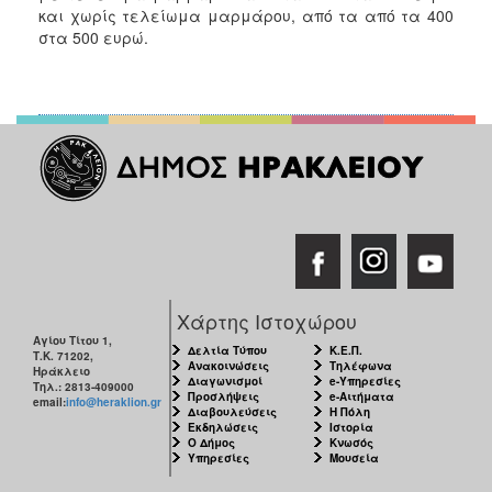
και χωρίς τελείωμα μαρμάρου, από τα από τα 400
στα 500 ευρώ.
Χάρτης Ιστοχώρου
Αγίου Τίτου 1,
Δελτία Τύπου
Κ.Ε.Π.
Τ.Κ. 71202,
Ανακοινώσεις
Τηλέφωνα
Ηράκλειο
Διαγωνισμοί
e-Υπηρεσίες
Τηλ.: 2813-409000
Προσλήψεις
e-Αιτήματα
email:
info@heraklion.gr
Διαβουλεύσεις
Η Πόλη
Εκδηλώσεις
Ιστορία
Ο Δήμος
Κνωσός
Υπηρεσίες
Μουσεία