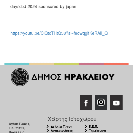
day/icbd-2024-sponsored-by-japan
https://youtu.be/ClQtoTHtQ58?si=feowqglfKeRAIl_Q
Χάρτης Ιστοχώρου
Αγίου Τίτου 1,
Δελτία Τύπου
Κ.Ε.Π.
Τ.Κ. 71202,
Ανακοινώσεις
Τηλέφωνα
Ηράκλειο