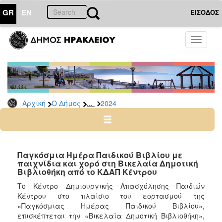
GR
EN
ΕΙΣΟΔΟΣ
Ο
Toggle
ΔΗΜΟΣ
navigati
Δελτία
Τύπου
Αρχείο
...
Αρχική
Ο Δήμος
2024
2026
2025
2024
2023
Παγκόσμια Ημέρα Παιδικού Βιβλίου με
παιχνίδια και χορό στη Βικελαία Δημοτική
2022
Βιβλιοθήκη από το ΚΔΑΠ Κέντρου
2021
Το Κέντρο Δημιουργικής Απασχόλησης Παιδιών
2020
Κέντρου στο πλαίσιο του εορτασμού της
«Παγκόσμιας Ημέρας Παιδικού Βιβλίου»,
2019
επισκέπτεται την «Βικελαία Δημοτική Βιβλιοθήκη»,