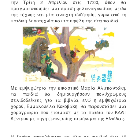
2018
την Τρίτη 2 Απριλίου στις 17:00, όπου θα
πραγματοποιήσει μια δράση φιλαναγνωσίας μέσω
2017
της τέχνης και μία ανοιχτή συζήτηση, γύρω από τη
2016
παιδική λογοτεχνία και τα οφέλη της στα παιδιά.
2015
2013
2012
2011
2010
2006
Με εμψυχώτρια την εικαστικό Μαρία Αλμπαντάκη,
τα παιδιά θα δημιουργήσουν πολύχρωμους
σελιδοδείκτες για τα βιβλία, ενώ η εμψυχώτρια
Ο
χορού, Εμμανουέλα Κοκοβάκη, θα παρουσιάσει μια
ΤΟΠΟΣ
χορογραφία που ετοίμασε με τα παιδιά του ΚΔΑΠ
ΜΑΣ
Κέντρου με πηγή έμπνευσης το μήνυμα της Ελπίδας.
ΠΟΛΙΤΙΣΜΟΣ
Η δράση απευθύνεται σε όλα τα παιδιά έως 10