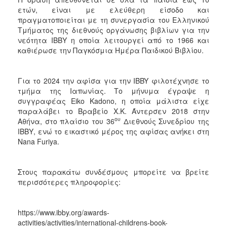
ΑΝΘΕΚΤΙΚΗ
ετών, είναι με ελεύθερη είσοδο και
ΠΟΛΗ
πραγματοποιείται με τη συνεργασία του Ελληνικού
Τμήματος της διεθνούς οργάνωσης βιβλίων για την
νεότητα ΙΒΒΥ η οποία λειτουργεί από το 1966 και
καθιέρωσε την Παγκόσμια Ημέρα Παιδικού Βιβλίου.
Για το 2024 την αφίσα για την IBBY φιλοτέχνησε το
τμήμα της Ιαπωνίας. Το μήνυμα έγραψε η
συγγραφέας Eiko Kadono, η οποία μάλιστα είχε
παραλάβει το Βραβείο Χ.Κ. Άντερσεν 2018 στην
ου
Αθήνα, στο πλαίσιο του 36
Διεθνούς Συνεδρίου της
ΙΒΒΥ, ενώ το εικαστικό μέρος της αφίσας ανήκει στη
Nana Furiya.
Στους παρακάτω συνδέσμους μπορείτε να βρείτε
περισσότερες πληροφορίες:
https://www.ibby.org/awards-
activities/activities/international-childrens-book-