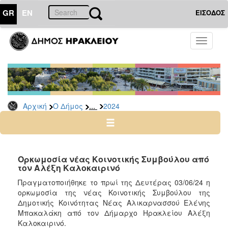
GR
EN
ΕΙΣΟΔΟΣ
Ο
Toggle
ΔΗΜΟΣ
navigati
Δελτία
Τύπου
Αρχείο
...
Αρχική
Ο Δήμος
2024
2026
2025
2024
2023
Ορκωμοσία νέας Κοινοτικής Συμβούλου από
τον Αλέξη Καλοκαιρινό
2022
Πραγματοποιήθηκε το πρωί της Δευτέρας 03/06/24 η
2021
ορκωμοσία της νέας Κοινοτικής Συμβούλου της
2020
Δημοτικής Κοινότητας Νέας Αλικαρνασσού Ελένης
Μπακαλάκη από τον Δήμαρχο Ηρακλείου Αλέξη
2019
Καλοκαιρινό.