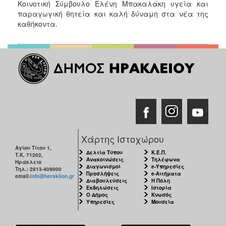
Κοινοτική Σύμβουλο Ελένη Μπακαλάκη υγεία και
ΑΝΘΕΚΤΙΚΗ
παραγωγική θητεία και καλή δύναμη στα νέα της
ΠΟΛΗ
καθήκοντα.
Χάρτης Ιστοχώρου
Αγίου Τίτου 1,
Δελτία Τύπου
Κ.Ε.Π.
Τ.Κ. 71202,
Ανακοινώσεις
Τηλέφωνα
Ηράκλειο
Διαγωνισμοί
e-Υπηρεσίες
Τηλ.: 2813-409000
Προσλήψεις
e-Αιτήματα
email:
info@heraklion.gr
Διαβουλεύσεις
Η Πόλη
Εκδηλώσεις
Ιστορία
Ο Δήμος
Κνωσός
Υπηρεσίες
Μουσεία