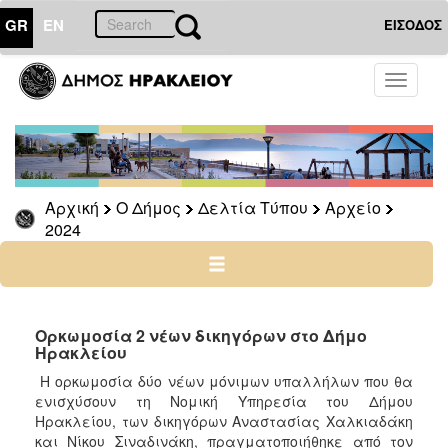
GR
EN
ΕΙΣΟΔΟΣ
Ο
Toggle
ΔΗΜΟΣ
navigati
Δελτία
Τύπου
Αρχείο
Αρχική
Ο Δήμος
Δελτία Τύπου
Αρχείο
2026
2024
2025
2024
2023
2022
Ορκωμοσία 2 νέων δικηγόρων στο Δήμο
Ηρακλείου
2021
Η ορκωμοσία δύο νέων μόνιμων υπαλλήλων που θα
2020
ενισχύσουν τη Νομική Υπηρεσία του Δήμου
2019
Ηρακλείου, των δικηγόρων Αναστασίας Χαλκιαδάκη
και Νίκου Σιναδινάκη, πραγματοποιήθηκε από τον