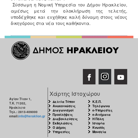
ΑΝΘΕΚΤΙΚΗ
Σύσσωμη η Νομική Υπηρεσία του Δήμου Ηρακλείου,
ΠΟΛΗ
αμέσως μετά την ολοκλήρωση της τελετής,
υποδέχθηκε και ευχήθηκε καλή δύναμη στους νέους
δικηγόρους στα νέα τους καθήκοντα.
Χάρτης Ιστοχώρου
Αγίου Τίτου 1,
Δελτία Τύπου
Κ.Ε.Π.
Τ.Κ. 71202,
Ανακοινώσεις
Τηλέφωνα
Ηράκλειο
Διαγωνισμοί
e-Υπηρεσίες
Τηλ.: 2813-409000
Προσλήψεις
e-Αιτήματα
email:
info@heraklion.gr
Διαβουλεύσεις
Η Πόλη
Εκδηλώσεις
Ιστορία
Ο Δήμος
Κνωσός
Υπηρεσίες
Μουσεία