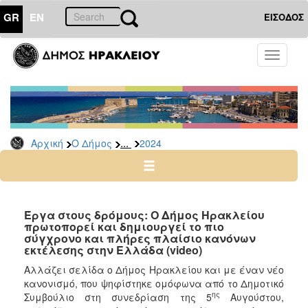
GR
EN
ΕΙΣΟΔΟΣ
Ο
Toggle
ΔΗΜΟΣ
navigati
Δελτία
Τύπου
Αρχείο
...
Αρχική
Ο Δήμος
2024
2026
2025
2024
2023
Έργα στους δρόμους: Ο Δήμος Ηρακλείου
πρωτοπορεί και δημιουργεί το πιο
2022
σύγχρονο και πλήρες πλαίσιο κανόνων
2021
εκτέλεσης στην Ελλάδα (video)
2020
Αλλάζει σελίδα ο Δήμος Ηρακλείου και με έναν νέο
κανονισμό, που ψηφίστηκε ομόφωνα από το Δημοτικό
2019
ης
Συμβούλιο στη συνεδρίαση της 5
Αυγούστου,