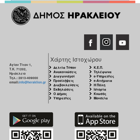
Χάρτης Ιστοχώρου
Αγίου Τίτου 1,
Δελτία Τύπου
Κ.Ε.Π.
Τ.Κ. 71202,
Ανακοινώσεις
Τηλέφωνα
Ηράκλειο
Διαγωνισμοί
e-Υπηρεσίες
Τηλ.: 2813-409000
Προσλήψεις
e-Αιτήματα
email:
info@heraklion.gr
Διαβουλεύσεις
Η Πόλη
Εκδηλώσεις
Ιστορία
Ο Δήμος
Κνωσός
Υπηρεσίες
Μουσεία