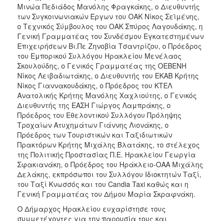
ΑΝΘΕΚΤΙΚΗ
Μινώα Πεδιάδος Μανόλης Φραγκάκης, ο Διευθυντής
ΠΟΛΗ
των Συγκοινωνιακών Έργων του ΟΑΚ Νίκος Σεϊμένης,
ο Τεχνικός Σύμβουλος του ΟΑΚ Σπύρος Λαγουδάκης, η
Γενική Γραμματέας του Συνδέσμου Εγκατεστημένων
Επιχειρήσεων Βι.Πε Ζηνοβία Τσαντρίζου, ο Πρόεδρος
του Εμπορικού Συλλόγου Ηρακλείου Μενέλαος
Σκουλούδης, ο Γενικός Γραμματέας της ΟΕΒΕΝΗ
Νίκος Λειβαδιωτάκης, ο Διευθυντής του ΕΚΑΒ Κρήτης
Νίκος Γιαννακουδάκης, ο Πρόεδρος του ΚΤΕΛ
Ανατολικής Κρήτης Μανόλης Χαχλιούτης, ο Γενικός
Διευθυντής της ΕΑΣΗ Γιώργος Λαμπράκης, ο
Πρόεδρος του Εθελοντικού Συλλόγου Πρόληψης
Τροχαίων Ατυχημάτων Γιάννης Λιονάκης, ο
Πρόεδρος των Τουριστικών και Ταξιδιωτικών
Πρακτόρων Κρήτης Μιχάλης Βλατάκης, το στέλεχος
της Πολιτικής Προστασίας Π.Ε. Ηρακλείου Γεωργία
Σφακιανάκη, ο Πρόεδρος του Ηράκλειο-ΟΑΑ Μιχάλης
Δελάκης, εκπρόσωποι του Συλλόγου Ιδιοκτητών Ταξί,
του Ταξί Κνωσσός και του Candia Taxi καθώς και η
Γενική Γραμματέας του Δήμου Μαρία Σκραφνάκη.
Ο Δήμαρχος Ηρακλείου ευχαρίστησε τους
συμμετέχοντες για την παρουσία τους και