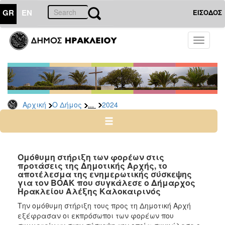
GR
EN
ΕΙΣΟΔΟΣ
Ο
Toggle
ΔΗΜΟΣ
navigati
Δελτία
Τύπου
Αρχείο
...
Αρχική
Ο Δήμος
2024
2026
2025
2024
2023
Ομόθυμη στήριξη των φορέων στις
προτάσεις της Δημοτικής Αρχής, το
2022
αποτέλεσμα της ενημερωτικής σύσκεψης
2021
για τον ΒΟΑΚ που συγκάλεσε ο Δήμαρχος
Ηρακλείου Αλέξης Καλοκαιρινός
2020
Την ομόθυμη στήριξη τους προς τη Δημοτική Αρχή
2019
εξέφρασαν οι εκπρόσωποι των φορέων που