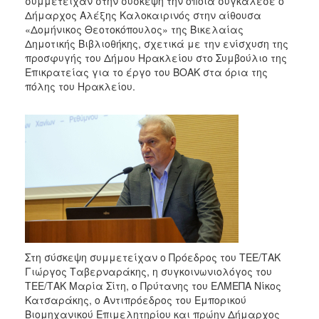
συμμετείχαν στην σύσκεψη την οποία συγκάλεσε ο
2018
Δήμαρχος Αλέξης Καλοκαιρινός στην αίθουσα
2017
«Δομήνικος Θεοτοκόπουλος» της Βικελαίας
Δημοτικής Βιβλιοθήκης, σχετικά με την ενίσχυση της
2016
προσφυγής του Δήμου Ηρακλείου στο Συμβούλιο της
2015
Επικρατείας για το έργο του ΒΟΑΚ στα όρια της
πόλης του Ηρακλείου.
2013
2012
2011
2010
2006
Ο
ΤΟΠΟΣ
Στη σύσκεψη συμμετείχαν ο Πρόεδρος του ΤΕΕ/ΤΑΚ
ΜΑΣ
Γιώργος Ταβερναράκης, η συγκοινωνιολόγος του
ΤΕΕ/ΤΑΚ Μαρία Σίτη, ο Πρύτανης του ΕΛΜΕΠΑ Νίκος
ΠΟΛΙΤΙΣΜΟΣ
Κατσαράκης, ο Αντιπρόεδρος του Εμπορικού
Βιομηχανικού Επιμελητηρίου και πρώην Δήμαρχος