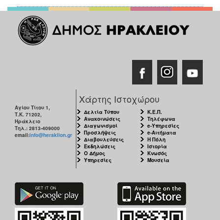
Χάρτης Ιστοχώρου
Αγίου Τίτου 1,
Δελτία Τύπου
Κ.Ε.Π.
Τ.Κ. 71202,
Ανακοινώσεις
Τηλέφωνα
Ηράκλειο
Διαγωνισμοί
e-Υπηρεσίες
Τηλ.: 2813-409000
Προσλήψεις
e-Αιτήματα
email:
info@heraklion.gr
Διαβουλεύσεις
Η Πόλη
Εκδηλώσεις
Ιστορία
Ο Δήμος
Κνωσός
Υπηρεσίες
Μουσεία