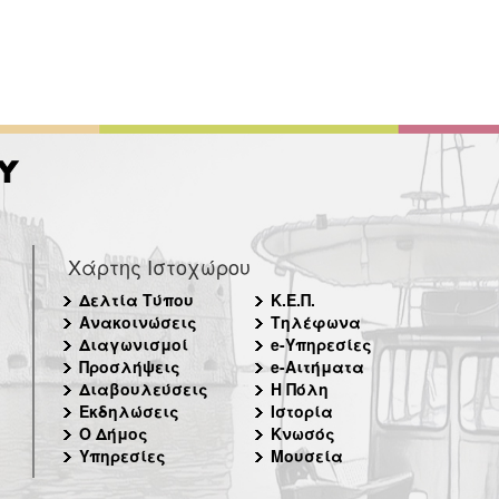
Χάρτης Ιστοχώρου
Δελτία Τύπου
Κ.Ε.Π.
Ανακοινώσεις
Τηλέφωνα
Διαγωνισμοί
e-Υπηρεσίες
Προσλήψεις
e-Αιτήματα
Διαβουλεύσεις
Η Πόλη
Εκδηλώσεις
Ιστορία
Ο Δήμος
Κνωσός
Υπηρεσίες
Μουσεία