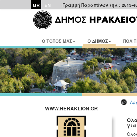
GR
EN
Γραμμή Παραπόνων τηλ : 2813-4
Ο ΤΟΠΟΣ ΜΑΣ
Ο ΔΗΜΟΣ
ΠΟΛΙΤ
Αρχ
WWW.HERAKLION.GR
Ολο
για
Ολοκ