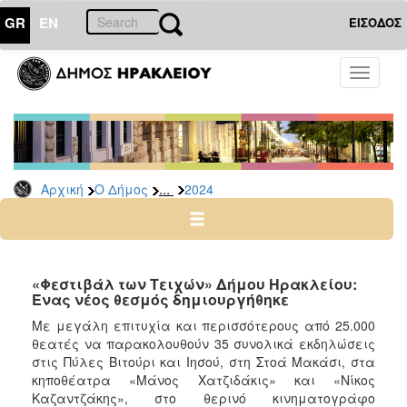
GR
EN
ΕΙΣΟΔΟΣ
Ο
Toggle
ΔΗΜΟΣ
navigati
Δελτία
Τύπου
Αρχείο
...
Αρχική
Ο Δήμος
2024
2026
2025
2024
2023
«Φεστιβάλ των Τειχών» Δήμου Ηρακλείου:
Ένας νέος θεσμός δημιουργήθηκε
2022
Με μεγάλη επιτυχία και περισσότερους από 25.000
2021
θεατές να παρακολουθούν 35 συνολικά εκδηλώσεις
2020
στις Πύλες Βιτούρι και Ιησού, στη Στοά Μακάσι, στα
κηποθέατρα «Μάνος Χατζιδάκις» και «Νίκος
2019
Καζαντζάκης», στο θερινό κινηματογράφο