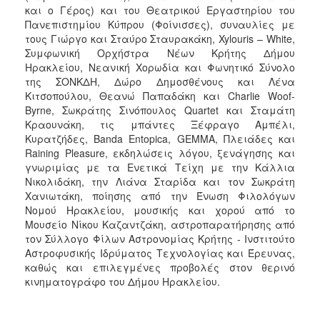
και ο Γέρος) και του Θεατρικού Εργαστηρίου του
Πανεπιστημίου Κύπρου (Φοίνισσες), συναυλίες με
τους Γιώργο και Σταύρο Σταυρακάκη, Xylouris – White,
Συμφωνική Ορχήστρα Νέων Κρήτης Δήμου
Ηρακλείου, Νεανική Χορωδία και Φωνητικό Σύνολο
της ΣΟΝΚΔΗ, Δώρο Δημοσθένους και Λένα
Κιτσοπούλου, Θεανώ Παπαδάκη και Charlie Woof-
Byrne, Σωκράτης Σινόπουλος Quartet και Σταμάτη
Κραουνάκη, τις μπάντες Ξέφραγο Αμπέλι,
Κυρατζήδες, Banda Entopica, GEMMA, Πλειάδες και
Raining Pleasure, εκδηλώσεις λόγου, ξενάγησης και
γνωριμίας με τα Ενετικά Τείχη με την Κάλλια
Νικολιδάκη, την Λιάνα Σταρίδα και τον Σωκράτη
Χανιωτάκη, ποίησης από την Ένωση Φιλολόγων
Νομού Ηρακλείου, μουσικής και χορού από το
Μουσείο Νίκου Καζαντζάκη, αστροπαρατήρησης από
τον Σύλλογο Φίλων Αστρονομίας Κρήτης - Ινστιτούτο
Αστροφυσικής Ιδρύματος Τεχνολογίας και Έρευνας,
καθώς και επιλεγμένες προβολές στον θερινό
κινηματογράφο του Δήμου Ηρακλείου.