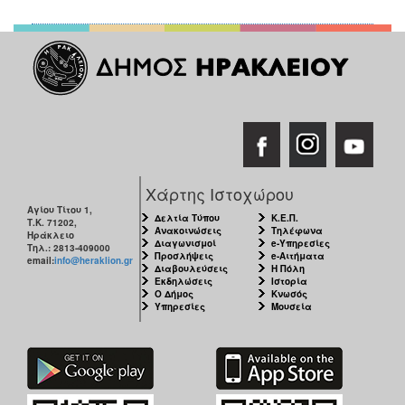
Χάρτης Ιστοχώρου
Αγίου Τίτου 1,
Δελτία Τύπου
Κ.Ε.Π.
Τ.Κ. 71202,
Ανακοινώσεις
Τηλέφωνα
Ηράκλειο
Διαγωνισμοί
e-Υπηρεσίες
Τηλ.: 2813-409000
Προσλήψεις
e-Αιτήματα
email:
info@heraklion.gr
Διαβουλεύσεις
Η Πόλη
Εκδηλώσεις
Ιστορία
Ο Δήμος
Κνωσός
Υπηρεσίες
Μουσεία