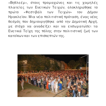
2018
«Βηθλεέμ», στους προμαχώνες και τις χαμηλές
πλατείες των Ενετικών Τειχών, ολοκληρώθηκε το
2017
πρώτο «Φεστιβάλ των Τειχών» του Δήμου
2016
Ηρακλείου. Μια νέα πολιτιστική πρόταση, ένας νέος
θεσμός που δημιουργήθηκε από την Δημοτική Αρχή,
2015
με στόχο να αναδείξει και να ενσωματώσει τα
2013
Ενετικά Τείχη της πόλης στην πολιτιστική ζωή των
κατοίκων και των επισκεπτών της.
2012
2011
2010
2006
Ο
ΤΟΠΟΣ
ΜΑΣ
ΠΟΛΙΤΙΣΜΟΣ