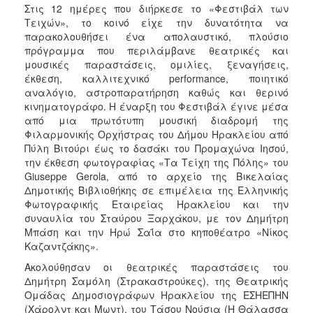
Στις 12 ημέρες που διήρκεσε το «Φεστιβάλ των
ΑΝΘΕΚΤΙΚΗ
ΠΟΛΗ
Τειχών», το κοινό είχε την δυνατότητα να
παρακολουθήσει ένα απολαυστικό, πλούσιο
πρόγραμμα που περιλάμβανε θεατρικές και
μουσικές παραστάσεις, ομιλίες, ξεναγήσεις,
έκθεση, καλλιτεχνικό performance, ποιητικό
αναλόγιο, αστροπαρατήρηση καθώς και θερινό
κινηματογράφο. Η έναρξη του Φεστιβάλ έγινε μέσα
από μια πρωτότυπη μουσική διαδρομή της
Φιλαρμονικής Ορχήστρας του Δήμου Ηρακλείου από
Πύλη Βιτούρι έως το δασάκι του Προμαχώνα Ιησού,
την έκθεση φωτογραφίας «Τα Τείχη της Πόλης» του
Giuseppe Gerola, από το αρχείο της Βικελαίας
Δημοτικής Βιβλιοθήκης σε επιμέλεια της Ελληνικής
Φωτογραφικής Εταιρείας Ηρακλείου και την
συναυλία του Σταύρου Ξαρχάκου, με τον Δημήτρη
Μπάση και την Ηρώ Σαΐα στο κηποθέατρο «Νίκος
Καζαντζάκης».
Ακολούθησαν οι θεατρικές παραστάσεις του
Δημήτρη Σαμόλη (Στρακαστρούκες), της Θεατρικής
Ομάδας Δημοσιογράφων Ηρακλείου της ΕΣΗΕΠΗΝ
(Χάρολντ και Μωντ), του Τάσου Νούσια (Η Θάλασσα