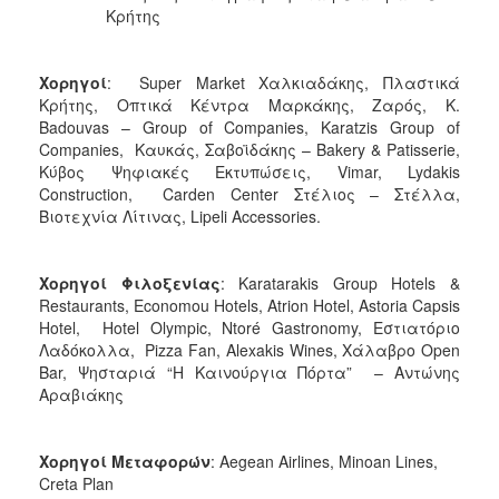
Κρήτης
Χορηγοί
: Super Market Χαλκιαδάκης, Πλαστικά
Κρήτης, Οπτικά Κέντρα Μαρκάκης, Ζαρός, K.
Badouvas – Group of Companies, Karatzis Group of
Companies, Καυκάς, Σαβοϊδάκης – Bakery & Patisserie,
Κύβος Ψηφιακές Εκτυπώσεις, Vimar, Lydakis
Construction, Carden Center Στέλιος – Στέλλα,
Βιοτεχνία Λίτινας, Lipeli Accessories.
Χορηγοί Φιλοξενίας
: Karatarakis Group Hotels &
Restaurants, Economou Hotels, Atrion Hotel, Astoria Capsis
Hotel, Hotel Olympic, Ntoré Gastronomy, Εστιατόριο
Λαδόκολλα, Pizza Fan, Alexakis Wines, Χάλαβρο Open
Bar, Ψησταριά “Η Καινούργια Πόρτα” – Αντώνης
Αραβιάκης
Χορηγοί
Μεταφορών
: Aegean Airlines, Minoan Lines,
Creta Plan