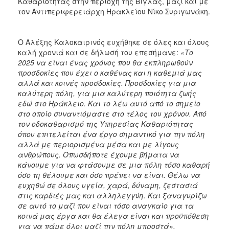
Καθαριότητας στην περιοχή της Βίγλας, μαζί και με
ΑΝΘΕΚΤΙΚΗ
τον Αντιπεριφερειάρχη Ηρακλείου Νίκο Συριγωνάκη.
ΠΟΛΗ
Ο Αλέξης Καλοκαιρινός ευχήθηκε σε όλες και όλους
καλή χρονιά και σε δήλωσή του επεσήμανε:
«Το
2025 να είναι ένας χρόνος που θα εκπληρωθούν
προσδοκίες που έχει ο καθένας και η καθεμιά μας
αλλά και κοινές προσδοκίες. Προσδοκίες για μια
καλύτερη πόλη, για μια καλύτερη ποιότητα ζωής
εδώ στο Ηράκλειο. Και το λέω αυτό από το σημείο
στο οποίο συναντιόμαστε στο τέλος του χρόνου. Από
τον οδοκαθαρισμό της Υπηρεσίας Καθαριότητας
όπου επιτελείται ένα έργο σημαντικό για την πόλη
αλλά με περιορισμένα μέσα και με λίγους
ανθρώπους. Οπωσδήποτε έχουμε βήματα να
κάνουμε για να φτάσουμε σε μια πόλη τόσο καθαρή
όσο τη θέλουμε και όσο πρέπει να είναι. Θέλω να
ευχηθώ σε όλους υγεία, χαρά, δύναμη, ζεστασιά
στις καρδιές μας και αλληλεγγύη. Και ξαναγυρίζω
σε αυτό το μαζί που είναι τόσο αναγκαίο για τα
κοινά μας έργα και θα έλεγα είναι και προϋπόθεση
για να πάμε όλοι μαζί την πόλη μπροστά».