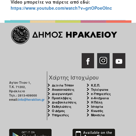
Video μπορείτε να πάρετε από εδώ:
https
://
www
.
youtube
.
com
/
watch
?
v
=
grtOPoeOInc
Χάρτης Ιστοχώρου
Αγίου Τίτου 1,
Δελτία Τύπου
Κ.Ε.Π.
Τ.Κ. 71202,
Ανακοινώσεις
Τηλέφωνα
Ηράκλειο
Διαγωνισμοί
e-Υπηρεσίες
Τηλ.: 2813-409000
Προσλήψεις
e-Αιτήματα
email:
info@heraklion.gr
Διαβουλεύσεις
Η Πόλη
Εκδηλώσεις
Ιστορία
Ο Δήμος
Κνωσός
Υπηρεσίες
Μουσεία