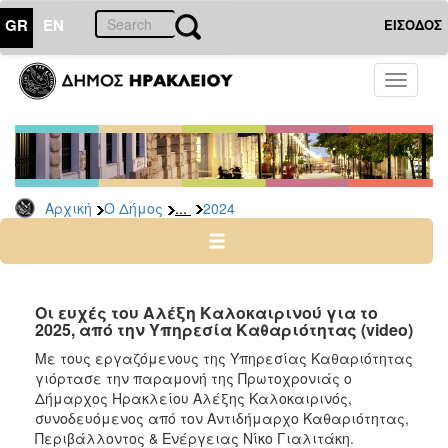
GR
EN
ΕΙΣΟΔΟΣ
Ο
Toggle
ΔΗΜΟΣ
navigati
Δελτία
Τύπου
Αρχείο
...
Αρχική
Ο Δήμος
2024
2026
2025
2024
2023
Οι ευχές του Αλέξη Καλοκαιρινού για το
2025, από την Υπηρεσία Καθαριότητας (video)
2022
Με τους εργαζόμενους της Υπηρεσίας Καθαριότητας
2021
γιόρτασε την παραμονή της Πρωτοχρονιάς ο
2020
Δήμαρχος Ηρακλείου Αλέξης Καλοκαιρινός,
συνοδευόμενος από τον Αντιδήμαρχο Καθαριότητας,
2019
Περιβάλλοντος & Ενέργειας Νίκο Γιαλιτάκη.