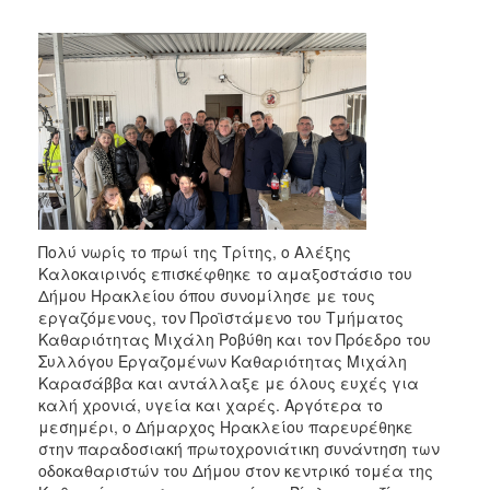
2018
2017
2016
2015
2013
2012
2011
2010
Πολύ νωρίς το πρωί της Τρίτης, ο Αλέξης
2006
Καλοκαιρινός επισκέφθηκε το αμαξοστάσιο του
Δήμου Ηρακλείου όπου συνομίλησε με τους
εργαζόμενους, τον Προϊστάμενο του Τμήματος
Καθαριότητας Μιχάλη Ροβύθη και τον Πρόεδρο του
Συλλόγου Εργαζομένων Καθαριότητας Μιχάλη
Ο
Καρασάββα και αντάλλαξε με όλους ευχές για
ΤΟΠΟΣ
καλή χρονιά, υγεία και χαρές. Αργότερα το
ΜΑΣ
μεσημέρι, ο Δήμαρχος Ηρακλείου παρευρέθηκε
στην παραδοσιακή πρωτοχρονιάτικη συνάντηση των
ΠΟΛΙΤΙΣΜΟΣ
οδοκαθαριστών του Δήμου στον κεντρικό τομέα της