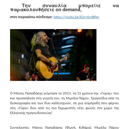
2018
Την συναυλία μπορείτε να
παρακολουθήσετε
on
demand
,
2017
2016
στον παρακάτω σύνδεσμο:
https://youtu.be/62ry0rdBfgc
2015
2013
2012
2011
2010
2006
Ο Μάνος Παπαδάκης γιόρτασε το 2023, τα 15 χρόνια της «Γύρας» του
Ο
και προσκάλεσε στη γιορτή του, τη Μιρέλα Πάχου. Τραγούδια από τη
ΤΟΠΟΣ
δισκογραφία και των δυο καλλιτεχνών, σε μια σύμπραξη που φέρνει
ΜΑΣ
στη «Γύρα» δυο από τις πιο ξεχωριστές νέες φωνές στο χώρο της
Ελληνικής τραγουδοποιίας!
ΠΟΛΙΤΙΣΜΟΣ
Συντελεστές: Μάνος Παπαδάκης (Φωνή, Κιθάρα), Μιρέλα Πάχου