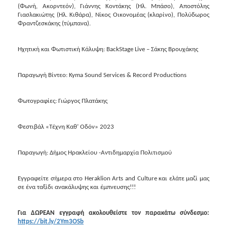
ΑΝΘΕΚΤΙΚΗ
(Φωνή, Ακορντεόν), Γιάννης Κοντάκης (Ηλ. Μπάσο), Αποστόλης
ΠΟΛΗ
Γιασλακιώτης (Ηλ. Κιθάρα), Νίκος Οικονομέας (κλαρίνο), Πολύδωρος
Φραντζεσκάκης (τύμπανα).
Ηχητική και Φωτιστική Κάλυψη: BackStage Live – Σάκης Βρουχάκης
Παραγωγή
Βίντεο
: Kyma Sound Services & Record Productions
Φωτογραφίες: Γιώργος Πλατάκης
Φεστιβάλ «Τέχνη Καθ’ Οδόν» 2023
Παραγωγή: Δήμος Ηρακλείου -Αντιδημαρχία Πολιτισμού
Εγγραφείτε σήμερα στο
Heraklion
Arts
and
Culture
και ελάτε μαζί μας
σε ένα ταξίδι ανακάλυψης και έμπνευσης!!!
Για ΔΩΡΕΑΝ εγγραφή ακολουθείστε τον παρακάτω σύνδεσμο:
https://bit.ly/2Ym3OSb