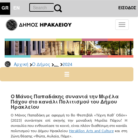
GR
EN
ΕΙΣΟΔΟΣ
Ο
Toggle
ΔΗΜΟΣ
navigati
Δελτία
Τύπου
Αρχείο
...
Αρχική
Ο Δήμος
2024
2026
2025
2024
2023
Ο Μάνος Παπαδάκης συναντά την Μιρέλα
Πάχου στο κανάλι Πολιτισμού του Δήμου
2022
Ηρακλείου
2021
Ο Μάνος Παπαδάκη με αφορμή το 8ο Φεστιβάλ «Τέχνη Καθ΄ Οδόν»
2020
(2023) συνάντησε επί σκηνής την μοναδική Μιρέλα Πάχου! Η
συναυλία που ενθουσίασε το κοινό, είναι πλέον διαθέσιμη στο κανάλι
2019
πολιτισμού του Δήμου Ηρακλείου
Heraklion Arts and Culture
και στη
Ζώνη θέασης «Φώτα, Αυλαία, Πάμε».