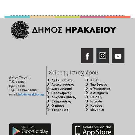
Χάρτης Ιστοχώρου
Αγίου Τίτου 1,
Δελτία Τύπου
Κ.Ε.Π.
Τ.Κ. 71202,
Ανακοινώσεις
Τηλέφωνα
Ηράκλειο
Διαγωνισμοί
e-Υπηρεσίες
Τηλ.: 2813-409000
Προσλήψεις
e-Αιτήματα
email:
info@heraklion.gr
Διαβουλεύσεις
Η Πόλη
Εκδηλώσεις
Ιστορία
Ο Δήμος
Κνωσός
Υπηρεσίες
Μουσεία