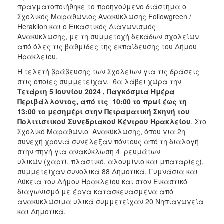
ΑΝΘΕΚΤΙΚΗ
πραγματοποιήθηκε το προηγούμενο διάστημα ο
ΠΟΛΗ
Σχολικός Μαραθώνιος Ανακύκλωσης Followgreen /
Heraklion και ο Εικαστικός Διαγωνισμός
Ανακύκλωσης, με τη συμμετοχή δεκάδων σχολείων
από όλες τις βαθμίδες της εκπαίδευσης του Δήμου
Ηρακλείου.
Η τελετή βράβευσης των Σχολείων για τις δράσεις
στις οποίες συμμετείχαν, θα λάβει χώρα την
Τετάρτη 5 Ιουνίου 2024 , Παγκόσμια Ημέρα
Περιβάλλοντος, από τις 10:00 το πρωί έως τη
13:00 το μεσημέρι στην Πειραματική Σκηνή του
Πολιτιστικού Συνεδριακού Κέντρου Ηρακλείου
. Στο
Σχολικό Μαραθώνιο Ανακύκλωσης, όπου για 2η
συνεχή χρονιά συνέλεξαν πόντους από τη διαλογή
στην πηγή για ανακύκλωση 4 ρευμάτων
υλικών (χαρτί, πλαστικό, αλουμίνιο και μπαταρίες),
συμμετείχαν συνολικά 88 Δημοτικά, Γυμνάσια και
Λύκεια του Δήμου Ηρακλείου και στον Εικαστικό
διαγωνισμό με έργα κατασκευασμένα από
ανακυκλώσιμα υλικά συμμετείχαν 20 Νηπιαγωγεία
και Δημοτικά.