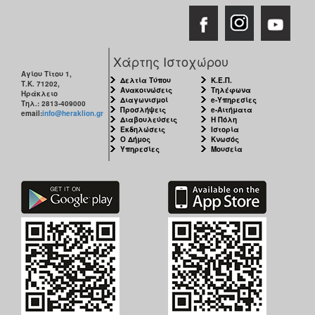
Χάρτης Ιστοχώρου
Αγίου Τίτου 1,
Δελτία Τύπου
Κ.Ε.Π.
Τ.Κ. 71202,
Ανακοινώσεις
Τηλέφωνα
Ηράκλειο
Διαγωνισμοί
e-Υπηρεσίες
Τηλ.: 2813-409000
Προσλήψεις
e-Αιτήματα
email:
info@heraklion.gr
Διαβουλεύσεις
Η Πόλη
Εκδηλώσεις
Ιστορία
Ο Δήμος
Κνωσός
Υπηρεσίες
Μουσεία