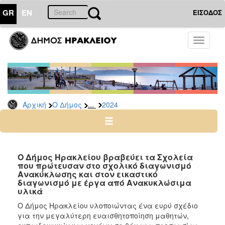
GR
EN
ΕΙΣΟΔΟΣ
Ο
Toggle
ΔΗΜΟΣ
navigati
Δελτία
Τύπου
Αρχείο
...
Αρχική
Ο Δήμος
2024
2026
2025
2024
2023
Ο Δήμος Ηρακλείου βραβεύει τα Σχολεία
που πρώτευσαν στο σχολικό διαγωνισμό
2022
Ανακύκλωσης και στον εικαστικό
2021
διαγωνισμό με έργα από Ανακυκλώσιμα
υλικά
2020
Ο Δήμος Ηρακλείου υλοποιώντας ένα ευρύ σχέδιο
2019
για την μεγαλύτερη ευαισθητοποίηση μαθητών,