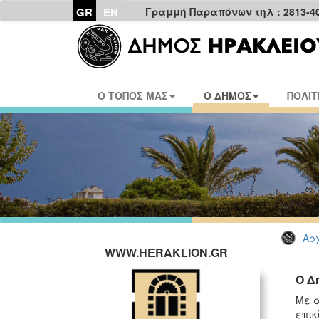
GR
EN
Γραμμή Παραπόνων τηλ : 2813-4
Ο ΤΟΠΟΣ ΜΑΣ
Ο ΔΗΜΟΣ
ΠΟΛΙΤ
Αρχ
WWW.HERAKLION.GR
Ο Δ
Με α
επικ