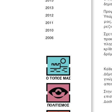
2015
δημο
2013
Προφ
2012
Υπάρ
μας,
2011
ρεζ
2010
Σχετ
2006
προκ
πλησ
κρίθ
δρόμ
Κάθε
Δήμο
Ο ΤΟΠΟΣ ΜΑΣ
γνώμ
αποτ
Στην
επισ
Δασο
ΠΟΛΙΤΙΣΜΟΣ