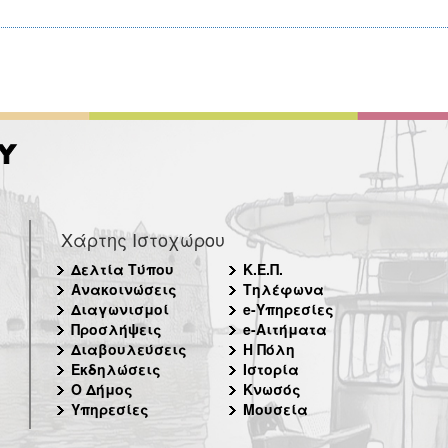
Χάρτης Ιστοχώρου
Δελτία Τύπου
Κ.Ε.Π.
Ανακοινώσεις
Τηλέφωνα
Διαγωνισμοί
e-Υπηρεσίες
Προσλήψεις
e-Αιτήματα
Διαβουλεύσεις
Η Πόλη
Εκδηλώσεις
Ιστορία
Ο Δήμος
Κνωσός
Υπηρεσίες
Μουσεία