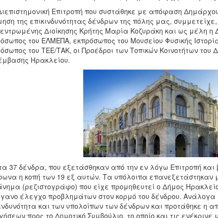
Διεπιστημονική Επιτροπή που συστάθηκε με απόφαση Δημάρχου 
μηση της επικινδυνότητας δένδρων της πόλης μας, συμμετείχε
εντρωμένης Διοίκησης Κρήτης Μαρία Κοζυράκη και ως μέλη η Δ
όσωπος του ΕΛΜΕΠΑ, εκπρόσωπος του Μουσείου Φυσικής Ιστορί
όσωπος του ΤΕΕ/ΤΑΚ, οι Προέδροι των Τοπικών Κοινοτήτων του 
έμβασης Ηρακλείου.
τα 37 δένδρα, που εξετάσθηκαν από την εν λόγω Επιτροπή κα
ωνα η κοπή των 19 εξ αυτών. Τα υπόλοιπα επανεξετάστηκαν με
νημα (ρεζιστογράφο) που είχε προμηθευτεί ο Δήμος Ηρακλείου
γανο έλεγχο προβλημάτων στον κορμό του δένδρου. Ανάλογα μ
ινδυνότητα και των υπολοίπων των δένδρων και προτάθηκε η 
γήσεων προς το Δημοτικό Συμβούλιο, το οποίο και τις ενέκριν