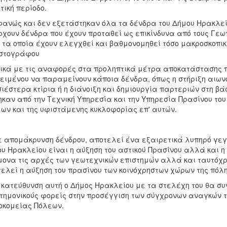
τική περίοδο.
ανώς και δεν εξετάστηκαν όλα τα δένδρα του Δήμου Ηρακλείο
χουν δένδρα που έχουν προταθεί ως επικίνδυνα από τους Γεω
 τα οποία έχουν ελεγχθεί και βαθμονομηθεί τόσο μακροσκοπικ
ιστογράφου
ικά με τις αναφορές στα προληπτικά μέτρα αποκατάστασης πο
ειμένου να παραμείνουν κάποια δένδρα, όπως η στήριξη αιω
ιέστερα κτίρια ή η διάνοιξη και δημιουργία παρτεριών στη βά
ηκαν από την Τεχνική Υπηρεσία και την Υπηρεσία Πρασίνου τ
ων και της υφιστάμενης κυκλοφορίας επ' αυτών.
 απομάκρυνση δένδρου, αποτελεί ένα εξαιρετικά λυπηρό γεγον
υ Ηρακλείου είναι η αύξηση του αστικού Πρασίνου αλλά και η
ονα τις αρχές των γεωτεχνικών επιστημών αλλά και ταυτόχρο
ελεί η αύξηση του πρασίνου των κοινόχρηστων χώρων της πόλη
 κατεύθυνση αυτή ο Δήμος Ηρακλείου με τα στελέχη του θα συ
τημονικούς φορείς στην προσέγγιση των σύγχρονων αναγκών το
κομείας Πόλεων.