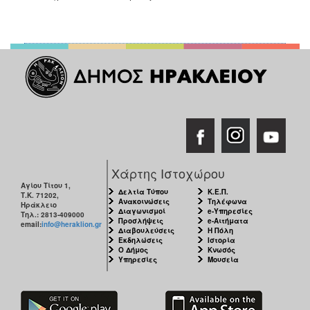
Χάρτης Ιστοχώρου
Αγίου Τίτου 1,
Δελτία Τύπου
Κ.Ε.Π.
Τ.Κ. 71202,
Ανακοινώσεις
Τηλέφωνα
Ηράκλειο
Διαγωνισμοί
e-Υπηρεσίες
Τηλ.: 2813-409000
Προσλήψεις
e-Αιτήματα
email:
info@heraklion.gr
Διαβουλεύσεις
Η Πόλη
Εκδηλώσεις
Ιστορία
Ο Δήμος
Κνωσός
Υπηρεσίες
Μουσεία