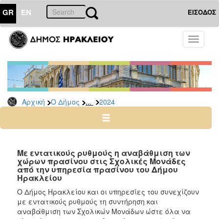
GR
EN
ΕΙΣΟΔΟΣ
Ο
Toggle
ΔΗΜΟΣ
navigati
Δελτία
Τύπου
Αρχείο
...
Αρχική
Ο Δήμος
2024
2026
2025
2024
2023
Με εντατικούς ρυθμούς η αναβάθμιση των
χώρων πρασίνου στις Σχολικές Μονάδες
2022
από την υπηρεσία πρασίνου του Δήμου
2021
Ηρακλείου
2020
Ο Δήμος Ηρακλείου και οι υπηρεσίες του συνεχίζουν
με εντατικούς ρυθμούς τη συντήρηση και
2019
αναβάθμιση των Σχολικών Μονάδων ώστε όλα να