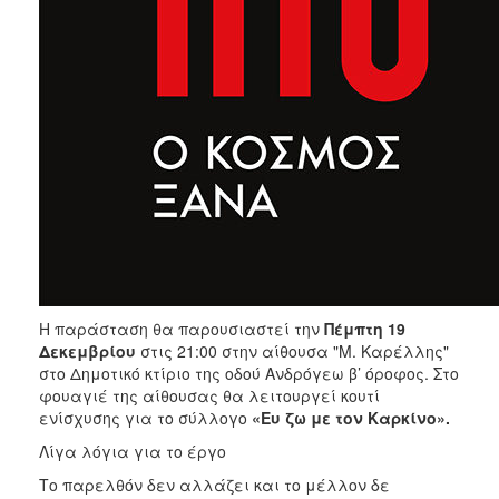
Η παράσταση θα παρουσιαστεί την
Πέμπτη 19
Δεκεμβρίου
στις 21:00 στην αίθουσα "Μ. Καρέλλης"
στο Δημοτικό κτίριο της οδού Ανδρόγεω β’ όροφος. Στο
φουαγιέ της αίθουσας θα λειτουργεί κουτί
ενίσχυσης για το σύλλογο
«Ευ ζω με τον Καρκίνο».
Λίγα λόγια για το έργο
Το παρελθόν δεν αλλάζει και το μέλλον δε