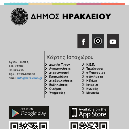
Χάρτης Ιστοχώρου
Αγίου Τίτου 1,
Δελτία Τύπου
Κ.Ε.Π.
Τ.Κ. 71202,
Ανακοινώσεις
Τηλέφωνα
Ηράκλειο
Διαγωνισμοί
e-Υπηρεσίες
Τηλ.: 2813-409000
Προσλήψεις
e-Αιτήματα
email:
info@heraklion.gr
Διαβουλεύσεις
Η Πόλη
Εκδηλώσεις
Ιστορία
Ο Δήμος
Κνωσός
Υπηρεσίες
Μουσεία