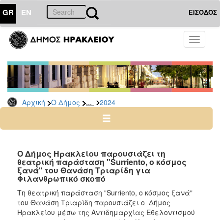
GR
EN
ΕΙΣΟΔΟΣ
Ο
Toggle
ΔΗΜΟΣ
navigati
Δελτία
Τύπου
Αρχείο
...
Αρχική
Ο Δήμος
2024
2026
2025
2024
2023
Ο Δήμος Ηρακλείου παρουσιάζει τη
θεατρική παράσταση "Surriento, ο κόσμος
2022
ξανά" του Θανάση Τριαρίδη για
2021
Φιλανθρωπικό σκοπό
2020
Τη θεατρική παράσταση "Surriento, ο κόσμος ξανά"
του Θανάση Τριαρίδη παρουσιάζει ο Δήμος
2019
Ηρακλείου μέσω της Αντιδημαρχίας Εθελοντισμού