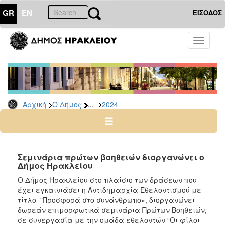
GR
EN
ΕΙΣΟΔΟΣ
Ο
Toggle
ΔΗΜΟΣ
navigati
Δελτία
Τύπου
Αρχείο
...
Αρχική
Ο Δήμος
2024
2026
2025
2024
2023
Σεμινάρια πρώτων βοηθειών διοργανώνει ο
Δήμος Ηρακλείου
2022
Ο Δήμος Ηρακλείου στο πλαίσιο των δράσεων που
2021
έχει εγκαινιάσει η Αντιδημαρχία Εθελοντισμού με
2020
τίτλο "Προσφορά στο συνάνθρωπο», διοργανώνει
δωρεάν επιμορφωτικά σεμινάρια Πρώτων Βοηθειών,
2019
σε συνεργασία με την ομάδα εθελοντών “Οι φίλοι