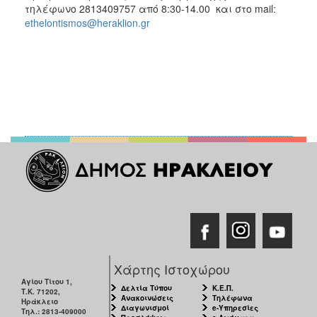
τηλέφωνο 2813409757 από 8:30-14.00 και στο mail:
ethelontismos@heraklion.gr
Χάρτης Ιστοχώρου
Αγίου Τίτου 1,
Δελτία Τύπου
Κ.Ε.Π.
Τ.Κ. 71202,
Ανακοινώσεις
Τηλέφωνα
Ηράκλειο
Διαγωνισμοί
e-Υπηρεσίες
Τηλ.: 2813-409000