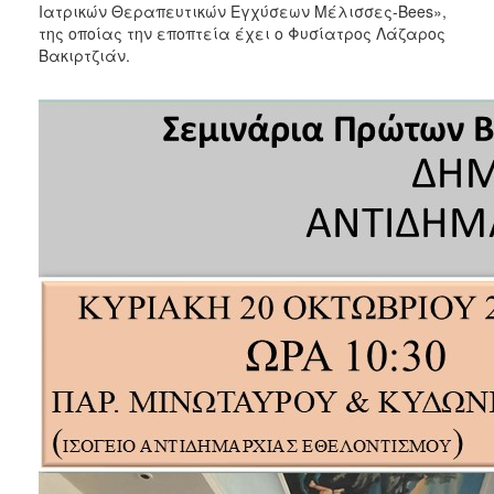
2018
Ιατρικών Θεραπευτικών Εγχύσεων Μέλισσες-Bees»,
της οποίας την εποπτεία έχει ο Φυσίατρος Λάζαρος
2017
Βακιρτζιάν.
2016
2015
2013
2012
2011
2010
2006
Ο
ΤΟΠΟΣ
ΜΑΣ
ΠΟΛΙΤΙΣΜΟΣ