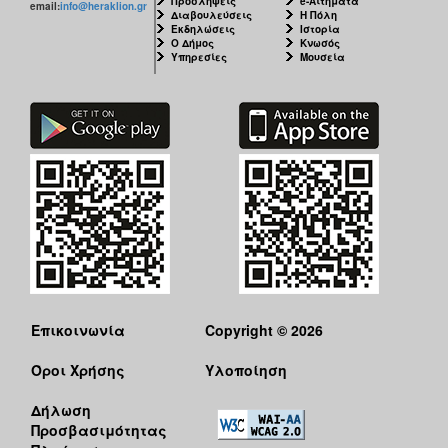
Προσλήψεις
e-Αιτήματα
email:
info@heraklion.gr
Διαβουλεύσεις
Η Πόλη
Εκδηλώσεις
Ιστορία
Ο Δήμος
Κνωσός
Υπηρεσίες
Μουσεία
Επικοινωνία
Copyright © 2026
Όροι Χρήσης
Υλοποίηση
Δήλωση
Προσβασιμότητας