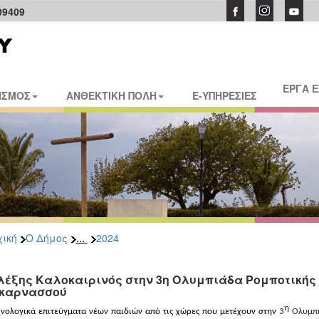
09409
ΕΡΓΑ 
ΙΣΜΟΣ
ΑΝΘΕΚΤΙΚΗ ΠΟΛΗ
E-ΥΠΗΡΕΣΙΕΣ
...
ική
Ο Δήμος
2024
λέξης Καλοκαιρινός στην 3η Ολυμπιάδα Ρομποτικής 
καρνασσού
η
χνολογικά επιτεύγματα νέων παιδιών από τις χώρες που μετέχουν στην
3
Ολυμπι