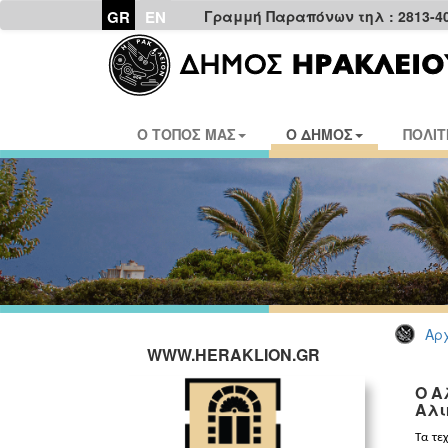
GR
EN
Γραμμή Παραπόνων τηλ : 2813-4
Ο ΤΟΠΟΣ ΜΑΣ
Ο ΔΗΜΟΣ
ΠΟΛΙΤ
Αρχ
WWW.HERAKLION.GR
Ο Α
Αλι
Τα τε