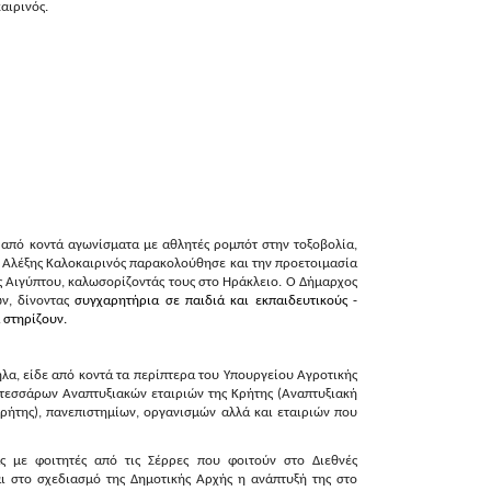
αιρινός.
από κοντά αγωνίσματα με αθλητές ρομπότ στην τοξοβολία,
 Αλέξης Καλοκαιρινός παρακολούθησε και την προετοιμασία
ς Αιγύπτου, καλωσορίζοντάς τους στο Ηράκλειο. Ο Δήμαρχος
ών, δίνοντας
συγχαρητήρια σε παιδιά και εκπαιδευτικούς -
 στηρίζουν.
λα, είδε από κοντά τα περίπτερα του Υπουργείου Αγροτικής
εσσάρων Αναπτυξιακών εταιριών της Κρήτης (Αναπτυξιακή
ήτης), πανεπιστημίων, οργανισμών αλλά και εταιριών που
ς με φοιτητές από τις Σέρρες που φοιτούν στο Διεθνές
αι στο σχεδιασμό της Δημοτικής Αρχής η ανάπτυξή της στο