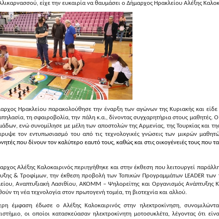
Αλικαρνασσού, είχε την ευκαιρία να θαυμάσει ο Δήμαρχος Ηρακλείου Αλέξης Καλοκ
αρχος Ηρακλείου παρακολούθησε την έναρξη των αγώνων της Κυριακής και είδε 
ωπηλασία, τη σφαιροβολία
, την πάλη κ.α., δίνοντας
συγχαρητήρια στους μαθητές. Ο
μάδων, ενώ συνομίλησε με μέλη των αποστολών της Αρμενίας, της Τουρκίας και τη
κρυψε τον εντυπωσιασμό του από τις τεχνολογικές γνώσεις των μικρών μαθητ
νητές που δίνουν τον καλύτερο εαυτό τους, καθώς και στις οικογένειές τους που τα
αρχος Αλέξης Καλοκαιρινός περιηγήθηκε και στην έκθεση που λειτουργεί παράλλη
υξης & Τροφίμων, την έκθεση προβολή των Τοπικών Προγραμμάτων LEADER των τ
είου, Αναπτυξιακή Λασιθίου, ΑΚΟΜΜ – Ψηλορείτης και Οργανισμός Ανάπτυξης Κρ
ούν τη νέα τεχνολογία στον πρωτογενή τομέα, τη βιοτεχνία και αλλού.
τερη έμφαση έδωσε ο Αλέξης Καλοκαιρινός στην ηλεκτροκίνηση, συνομιλώντα
ιστήμιο, οι οποίοι κατασκεύασαν ηλεκτροκίνητη μοτοσυκλέτα, λέγοντας ότι είν