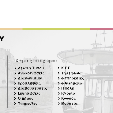
Χάρτης Ιστοχώρου
Δελτία Τύπου
Κ.Ε.Π.
Ανακοινώσεις
Τηλέφωνα
Διαγωνισμοί
e-Υπηρεσίες
Προσλήψεις
e-Αιτήματα
Διαβουλεύσεις
Η Πόλη
Εκδηλώσεις
Ιστορία
Ο Δήμος
Κνωσός
Υπηρεσίες
Μουσεία