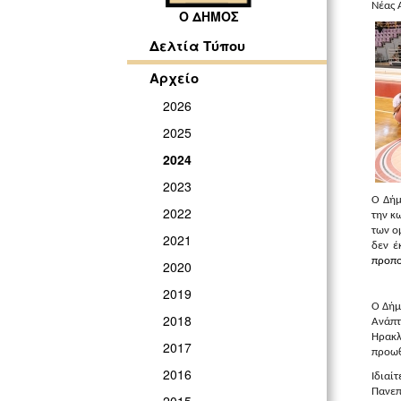
Νέας 
Ο ΔΗΜΟΣ
Δελτία Τύπου
Αρχείο
2026
2025
2024
2023
Ο Δήμ
2022
την κ
των ο
2021
δεν έ
προπο
2020
2019
Ο Δήμ
2018
Ανάπτ
Ηρακλ
2017
προωθ
2016
Ιδιαί
Πανεπ