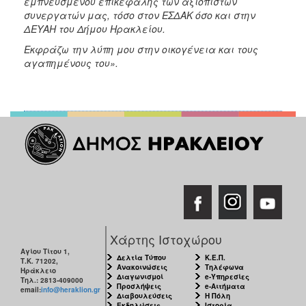
εμπνευσμένου επικεφαλής των αξιόπιστων
ΑΝΘΕΚΤΙΚΗ
συνεργατών μας, τόσο στον ΕΣΔΑΚ όσο και στην
ΠΟΛΗ
ΔΕΥΑΗ του Δήμου Ηρακλείου.
Εκφράζω την λύπη μου στην οικογένεια και τους
αγαπημένους του».
Χάρτης Ιστοχώρου
Αγίου Τίτου 1,
Δελτία Τύπου
Κ.Ε.Π.
Τ.Κ. 71202,
Ανακοινώσεις
Τηλέφωνα
Ηράκλειο
Διαγωνισμοί
e-Υπηρεσίες
Τηλ.: 2813-409000
Προσλήψεις
e-Αιτήματα
email:
info@heraklion.gr
Διαβουλεύσεις
Η Πόλη
Εκδηλώσεις
Ιστορία