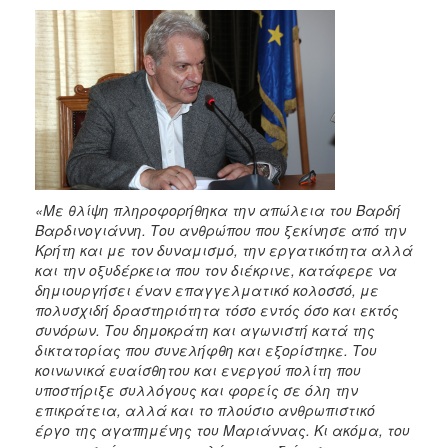
2018
2017
2016
2015
2013
2012
2011
«Με θλίψη πληροφορήθηκα την απώλεια του Βαρδή
2010
Βαρδινογιάννη. Του ανθρώπου που ξεκίνησε από την
2006
Κρήτη και με τον δυναμισμό, την εργατικότητα αλλά
και την οξυδέρκεια που τον διέκρινε, κατάφερε να
δημιουργήσει έναν επαγγελματικό κολοσσό, με
πολυσχιδή δραστηριότητα τόσο εντός όσο και εκτός
συνόρων. Του δημοκράτη και αγωνιστή κατά της
Ο
δικτατορίας που συνελήφθη και εξορίστηκε. Του
ΤΟΠΟΣ
κοινωνικά ευαίσθητου και ενεργού πολίτη που
ΜΑΣ
υποστήριξε συλλόγους και φορείς σε όλη την
επικράτεια, αλλά και το πλούσιο ανθρωπιστικό
ΠΟΛΙΤΙΣΜΟΣ
έργο της αγαπημένης του Μαριάννας. Κι ακόμα, του