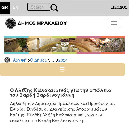
GR
EN
ΕΙΣΟΔΟΣ
Ο
Toggle
ΔΗΜΟΣ
navigati
Δελτία
Τύπου
Αρχείο
...
Αρχική
Ο Δήμος
2024
2026
2025
2024
2023
Ο Αλέξης Καλοκαιρινός για την απώλεια
του Βαρδή Βαρδινογιάννη
2022
Δήλωση του Δημάρχου Ηρακλείου και Προέδρου του
2021
Ενιαίου Συνδέσμου Διαχείρισης Απορριμμάτων
2020
Κρήτης (ΕΣΔΑΚ) Αλέξη Καλοκαιρινού, για την
απώλεια του Βαρδή Βαρδινογιάννη:
2019