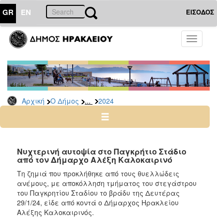
GR
EN
ΕΙΣΟΔΟΣ
Ο
Toggle
ΔΗΜΟΣ
navigati
Δελτία
Τύπου
Αρχείο
...
Αρχική
Ο Δήμος
2024
2026
2025
2024
2023
Νυχτερινή αυτοψία στο Παγκρήτιο Στάδιο
από τον Δήμαρχο Αλέξη Καλοκαιρινό
2022
Τη ζημιά που προκλήθηκε από τους θυελλώδεις
2021
ανέμους, με αποκόλληση τμήματος του στεγάστρου
2020
του Παγκρητίου Σταδίου το βράδυ της Δευτέρας
29/1/24, είδε από κοντά ο Δήμαρχος Ηρακλείου
2019
Αλέξης Καλοκαιρινός.