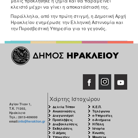
μόλις προκλήθηκε η ζημιά και θα παραμείνει
ΑΝΘΕΚΤΙΚΗ
κλειστό μέχρι να γίνει η αποκατάστασή της.
ΠΟΛΗ
Παράλληλα, από την πρώτη στιγμή, η Δημοτική Αρχή
Ηρακλείου ενημέρωσε την Ελληνική Αστυνομία και
την Πυροσβεστική Υπηρεσία για το γεγονός.
Χάρτης Ιστοχώρου
Αγίου Τίτου 1,
Δελτία Τύπου
Κ.Ε.Π.
Τ.Κ. 71202,
Ανακοινώσεις
Τηλέφωνα
Ηράκλειο
Διαγωνισμοί
e-Υπηρεσίες
Τηλ.: 2813-409000
Προσλήψεις
e-Αιτήματα
email:
info@heraklion.gr
Διαβουλεύσεις
Η Πόλη
Εκδηλώσεις
Ιστορία
Ο Δήμος
Κνωσός
Υπηρεσίες
Μουσεία