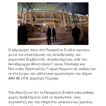
2018
2017
2016
2015
2013
2012
2011
Ο Δήμαρχος πήγε στο Παγκρήτιο Στάδιο αμέσως
2010
μετά την ολοκλήρωση της συνεδρίασης του
2006
Δημοτικού Συμβουλίου, συνοδευόμενος από τον
Αντιδήμαρχο Αθλητισμού Γιάννη Τσαπάκη και
Πολιτικής Προστασίας Γιώργο Καραντινό, καθώς και
το στέλεχος του αθλητικού οργανισμού του Δήμου
ΑΑΗ ΑΕ ΟΤΑ, Δημήτρη Τζιράκο.
Ο
ΤΟΠΟΣ
ΜΑΣ
Υπενθυμίζεται ότι το Παγκρήτιο Στάδιο εκκενώθηκε
χωρίς προβλήματα από το προσωπικό, τους
ΠΟΛΙΤΙΣΜΟΣ
γυμναστές και την υπηρεσία ασφαλείας αμέσως