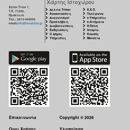
Χάρτης Ιστοχώρου
Αγίου Τίτου 1,
Δελτία Τύπου
Κ.Ε.Π.
Τ.Κ. 71202,
Ανακοινώσεις
Τηλέφωνα
Ηράκλειο
Διαγωνισμοί
e-Υπηρεσίες
Τηλ.: 2813-409000
Προσλήψεις
e-Αιτήματα
email:
info@heraklion.gr
Διαβουλεύσεις
Η Πόλη
Εκδηλώσεις
Ιστορία
Ο Δήμος
Κνωσός
Υπηρεσίες
Μουσεία
Επικοινωνία
Copyright © 2026
Όροι Χρήσης
Υλοποίηση