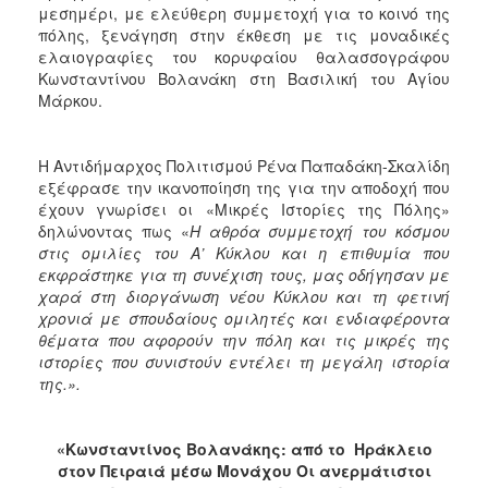
μεσημέρι, με ελεύθερη συμμετοχή για το κοινό της
ΑΝΘΕΚΤΙΚΗ
ΠΟΛΗ
πόλης, ξενάγηση στην έκθεση με τις μοναδικές
ελαιογραφίες του κορυφαίου θαλασσογράφου
Κωνσταντίνου Βολανάκη στη Βασιλική του Αγίου
Μάρκου.
Η Αντιδήμαρχος Πολιτισμού Ρένα Παπαδάκη-Σκαλίδη
εξέφρασε την ικανοποίηση της για την αποδοχή που
έχουν γνωρίσει οι «Μικρές Ιστορίες της Πόλης»
δηλώνοντας πως «
Η αθρόα συμμετοχή του κόσμου
στις ομιλίες του Α’ Κύκλου και η επιθυμία που
εκφράστηκε για τη συνέχιση τους, μας οδήγησαν με
χαρά στη διοργάνωση νέου Κύκλου και τη φετινή
χρονιά με σπουδαίους ομιλητές και ενδιαφέροντα
θέματα που αφορούν την πόλη και τις μικρές της
ιστορίες που συνιστούν εντέλει τη μεγάλη ιστορία
της.».
«Κωνσταντίνος Βολανάκης: από το Ηράκλειο
στον Πειραιά μέσω Μονάχου
Οι ανερμάτιστοι