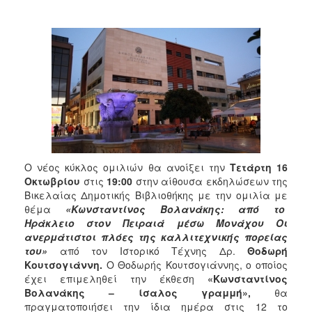
2018
2017
2016
2015
2013
2012
2011
2010
Ο νέος κύκλος ομιλιών θα ανοίξει την
Τετάρτη 16
2006
Οκτωβρίου
στις
19:00
στην αίθουσα εκδηλώσεων της
Βικελαίας Δημοτικής Βιβλιοθήκης με την ομιλία με
θέμα
«Κωνσταντίνος Βολανάκης: από το
Ηράκλειο στον Πειραιά μέσω Μονάχου Οι
ανερμάτιστοι πλόες της καλλιτεχνικής πορείας
Ο
ΤΟΠΟΣ
του»
από τον Ιστορικό Τέχνης Δρ.
Θοδωρή
ΜΑΣ
Κουτσογιάννη.
Ο Θοδωρής Κουτσογιάννης, ο οποίος
έχει επιμεληθεί την έκθεση
«Κωνσταντίνος
ΠΟΛΙΤΙΣΜΟΣ
Βολανάκης – ίσαλος γραμμή»,
θα
πραγματοποιήσει την ίδια ημέρα στις 12 το