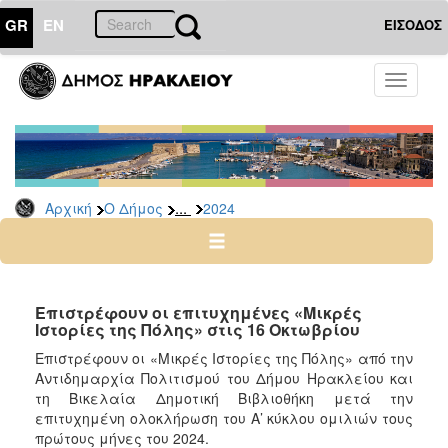
GR
EN
ΕΙΣΟΔΟΣ
Ο
Toggle
ΔΗΜΟΣ
navigati
Δελτία
Τύπου
Αρχείο
...
Αρχική
Ο Δήμος
2024
2026
2025
2024
2023
Επιστρέφουν οι επιτυχημένες «Μικρές
Ιστορίες της Πόλης» στις 16 Οκτωβρίου
2022
Επιστρέφουν οι «Μικρές Ιστορίες της Πόλης» από την
2021
Αντιδημαρχία Πολιτισμού του Δήμου Ηρακλείου και
2020
τη Βικελαία Δημοτική Βιβλιοθήκη μετά την
επιτυχημένη ολοκλήρωση του Α’ κύκλου ομιλιών τους
2019
πρώτους μήνες του 2024.