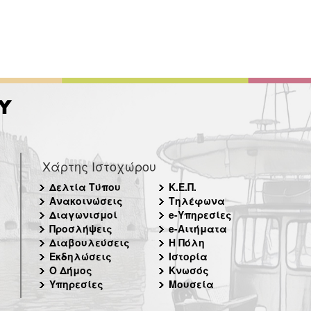
Χάρτης Ιστοχώρου
Δελτία Τύπου
Κ.Ε.Π.
Ανακοινώσεις
Τηλέφωνα
Διαγωνισμοί
e-Υπηρεσίες
Προσλήψεις
e-Αιτήματα
Διαβουλεύσεις
Η Πόλη
Εκδηλώσεις
Ιστορία
Ο Δήμος
Κνωσός
Υπηρεσίες
Μουσεία