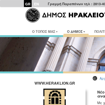
GR
EN
Γραμμή Παραπόνων τηλ : 2813-4
Ο ΤΟΠΟΣ ΜΑΣ
Ο ΔΗΜΟΣ
ΠΟΛΙΤ
Αρχ
WWW.HERAKLION.GR
Νέο
ανα
Με χ