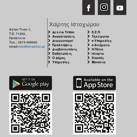
Χάρτης Ιστοχώρου
Αγίου Τίτου 1,
Δελτία Τύπου
Κ.Ε.Π.
Τ.Κ. 71202,
Ανακοινώσεις
Τηλέφωνα
Ηράκλειο
Διαγωνισμοί
e-Υπηρεσίες
Τηλ.: 2813-409000
Προσλήψεις
e-Αιτήματα
email:
info@heraklion.gr
Διαβουλεύσεις
Η Πόλη
Εκδηλώσεις
Ιστορία
Ο Δήμος
Κνωσός
Υπηρεσίες
Μουσεία