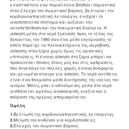
ΑΝΘΕΚΤΙΚΗ
ελαστικότητα ενώ παράλληλα βοηθάει σημαντικά
ΠΟΛΗ
στον έλεγχο του σωματικού βάρους, βελτιώνει την
καρδιοαναπνευστική λειτουργία, ενισχύει το
ανοσοποιητικό σύστημα και αυξάνει την
αυτοπεποίθηση και την πνευματική διαύγεια. Η
άσκηση μέσα στο νερό ξεκίνησε προς το τέλος της
δεκαετίας του 1980 σαν ένα μέσο εκγύμνασης το
οποίο παρείχε τα πλεονεκτήματα της αεροβικής
άσκησης στην ξηρά χωρίς όμως τις αρνητικές
επιπτώσεις
.
Η έντονη άσκηση στη ξηρά μπορεί να
προκαλέσει πόνους στους μυς και στις αρθρώσεις,
που συνεπάγεται πολλές φορές έντονη δυσφορία
και μειωμένο κίνητρο για άσκηση. Το νερό αντίθετα
είναι ένα θαυμάσιο μέσο διατήρησης της υγείας του
ατόμου. Μόλις μπει ο αθλούμενος μέσα στο νερό
αισθάνεται αμέσως ανακούφιση, ευεξία και η
κούραση της ημέρας απομακρύνεται.
Οφέλη
1.
Βελτίωση της καρδιοαναπνευστικής λειτουργίας
2.
Μείωση του κινδύνου για καρδιοπάθειες
3.
Έλεγχος του σωματικού βάρους