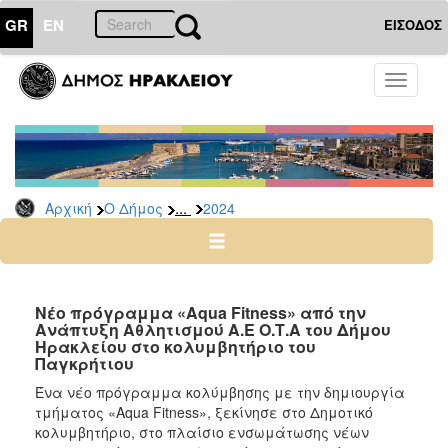
GR
EN
ΕΙΣΟΔΟΣ
Ο
Toggle
ΔΗΜΟΣ
navigati
Δελτία
Τύπου
Αρχείο
...
Αρχική
Ο Δήμος
2024
2026
2025
2024
2023
Νέο πρόγραμμα «Aqua Fitness» από την
Aνάπτυξη Αθλητισμού Α.Ε Ο.Τ.Α του Δήμου
2022
Ηρακλείου στο κολυμβητήριο του
2021
Παγκρήτιου
2020
Ένα νέο πρόγραμμα κολύμβησης με την δημιουργία
τμήματος «Aqua Fitness», ξεκίνησε στο Δημοτικό
2019
κολυμβητήριο, στο πλαίσιο ενσωμάτωσης νέων