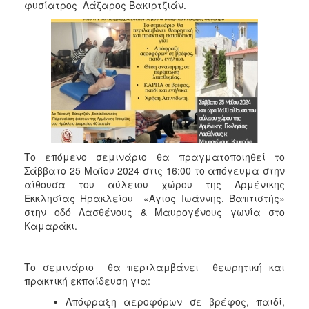
2018
φυσίατρος Λάζαρος Βακιρτζιάν.
2017
2016
2015
2013
2012
2011
2010
Το επόμενο σεμινάριο θα πραγματοποιηθεί το
2006
Σάββατο 25 Μαΐου 2024 στις 16:00 το απόγευμα στην
αίθουσα του αύλειου χώρου της Αρμένικης
Εκκλησίας Ηρακλείου «Άγιος Ιωάννης, Βαπτιστής»
στην οδό Λασθένους & Μαυρογένους γωνία στο
Καμαράκι.
Ο
ΤΟΠΟΣ
ΜΑΣ
Το σεμινάριο θα περιλαμβάνει θεωρητική και
πρακτική εκπαίδευση για:
ΠΟΛΙΤΙΣΜΟΣ
Απόφραξη αεροφόρων σε βρέφος, παιδί,