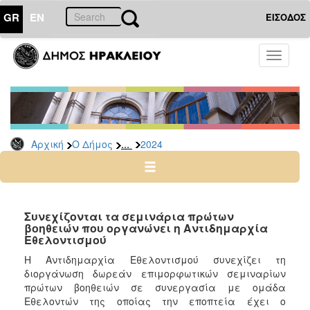
GR
EN
ΕΙΣΟΔΟΣ
Ο
Toggle
ΔΗΜΟΣ
navigati
Δελτία
Τύπου
Αρχείο
...
Αρχική
Ο Δήμος
2024
2026
2025
2024
2023
Συνεχίζονται τα σεμινάρια πρώτων
βοηθειών που οργανώνει η Αντιδημαρχία
2022
Εθελοντισμού
2021
Η Αντιδημαρχία Εθελοντισμού συνεχίζει τη
2020
διοργάνωση δωρεάν επιμορφωτικών σεμιναρίων
πρώτων βοηθειών σε συνεργασία με ομάδα
2019
Εθελοντών της οποίας την εποπτεία έχει ο