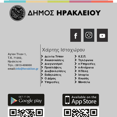
Χάρτης Ιστοχώρου
Αγίου Τίτου 1,
Δελτία Τύπου
Κ.Ε.Π.
Τ.Κ. 71202,
Ανακοινώσεις
Τηλέφωνα
Ηράκλειο
Διαγωνισμοί
e-Υπηρεσίες
Τηλ.: 2813-409000
Προσλήψεις
e-Αιτήματα
email:
info@heraklion.gr
Διαβουλεύσεις
Η Πόλη
Εκδηλώσεις
Ιστορία
Ο Δήμος
Κνωσός
Υπηρεσίες
Μουσεία