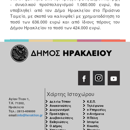
- συνολικού προϋπολογισμού 1.060.000 ευρώ, θα
υποβληθεί από τον Δήμο Ηρακλείου στο Πράσινο
Ταμείο, με σκοπό να καλυφθεί με χρηματοδότηση το
ποσό των 636.000 ευρώ και από ίδιους πόρους του
Δήμου Ηρακλείου το ποσό των 424.000 ευρώ.
Χάρτης Ιστοχώρου
Αγίου Τίτου 1,
Δελτία Τύπου
Κ.Ε.Π.
Τ.Κ. 71202,
Ανακοινώσεις
Τηλέφωνα
Ηράκλειο
Διαγωνισμοί
e-Υπηρεσίες
Τηλ.: 2813-409000
Προσλήψεις
e-Αιτήματα
email:
info@heraklion.gr
Διαβουλεύσεις
Η Πόλη
Εκδηλώσεις
Ιστορία
Ο Δήμος
Κνωσός
Υπηρεσίες
Μουσεία