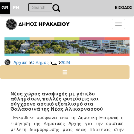
GR
EN
ΕΙΣΟΔΟΣ
Ο
Toggle
ΔΗΜΟΣ
navigati
Δελτία
Τύπου
Αρχείο
...
Αρχική
Ο Δήμος
2024
2026
2025
2024
2023
Νέος χώρος αναψυχής με γήπεδο
αθλημάτων, πολλές φυτεύσεις και
2022
σύγχρονο αστικό εξοπλισμό στα
2021
Θαλασσινά της Νέας Αλικαρνασσού
2020
Εγκρίθηκε ομόφωνα από τη Δημοτική Επιτροπή η
εισήγηση της Δημοτικής Αρχής για την οριστική
2019
μελέτη διαμόρφωσης μιας νέας πλατείας στην