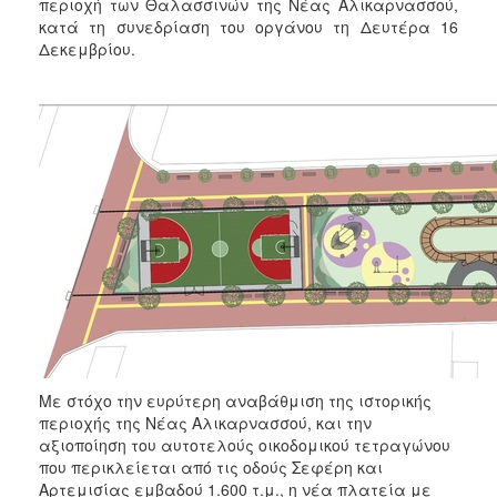
2018
περιοχή των Θαλασσινών της Νέας Αλικαρνασσού,
κατά τη συνεδρίαση του οργάνου τη Δευτέρα 16
2017
Δεκεμβρίου.
2016
2015
2013
2012
2011
2010
2006
Ο
ΤΟΠΟΣ
Με στόχο την ευρύτερη αναβάθμιση της ιστορικής
ΜΑΣ
περιοχής της Νέας Αλικαρνασσού, και την
αξιοποίηση του αυτοτελούς οικοδομικού τετραγώνου
ΠΟΛΙΤΙΣΜΟΣ
που περικλείεται από τις οδούς Σεφέρη και
Αρτεμισίας εμβαδού 1.600 τ.μ., η νέα πλατεία με