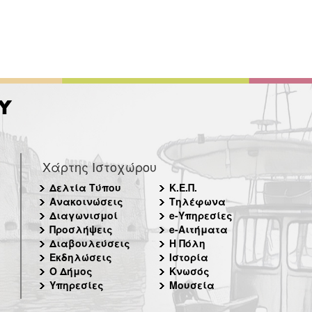
Χάρτης Ιστοχώρου
Δελτία Τύπου
Κ.Ε.Π.
Ανακοινώσεις
Τηλέφωνα
Διαγωνισμοί
e-Υπηρεσίες
Προσλήψεις
e-Αιτήματα
Διαβουλεύσεις
Η Πόλη
Εκδηλώσεις
Ιστορία
Ο Δήμος
Κνωσός
Υπηρεσίες
Μουσεία