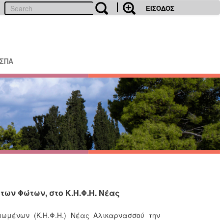
ΕΙΣΟΔΟΣ
ΕΣΠΑ
των Φώτων, στο Κ.Η.Φ.Η. Νέας
ιωμένων (Κ.Η.Φ.Η.) Νέας Αλικαρνασσού την