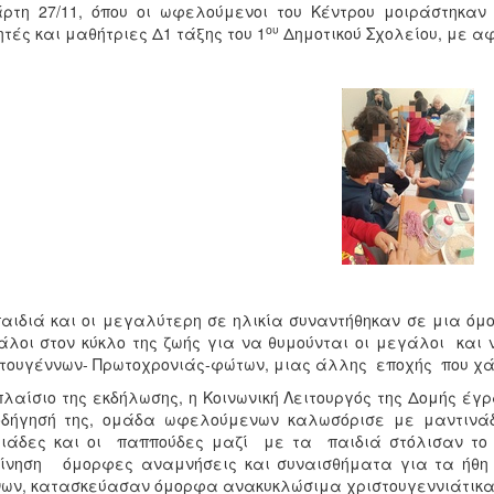
ρτη 27/11, όπου οι ωφελούμενοι του Κέντρου μοιράστηκα
ου
τές και μαθήτριες Δ1 τάξης του 1
Δημοτικού Σχολείου, με αφ
αιδιά και οι μεγαλύτερη σε ηλικία συναντήθηκαν σε μια όμο
λοι στον κύκλο της ζωής για να θυμούνται οι μεγάλοι και ν
τουγέννων- Πρωτοχρονιάς-φώτων, μιας άλλης εποχής που χά
πλαίσιο της εκδήλωσης, η Κοινωνική Λειτουργός της Δομής έγ
οδήγησή της, ομάδα ωφελούμενων καλωσόρισε με μαντινά
ιάδες και οι παππούδες μαζί με τα παιδιά στόλισαν το 
ίνηση όμορφες αναμνήσεις και συναισθήματα για τα ήθη 
ων, κατασκεύασαν όμορφα ανακυκλώσιμα χριστουγεννιάτικα 