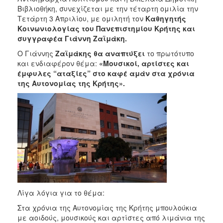
2018
Βιβλιοθήκη, συνεχίζεται με την τέταρτη ομιλία την
2017
Τετάρτη 3 Απριλίου, με ομιλητή τον
Καθηγητής
Κοινωνιολογίας του Πανεπιστημίου Κρήτης και
2016
συγγραφέα Γιάννη Ζαϊμάκη.
2015
Ο Γιάννης
Ζαϊμάκης θα αναπτύξει
το πρωτότυπο
2013
και ενδιαφέρον θέμα:
«Μουσικοί, αρτίστες και
έμφυλες “αταξίες” στο καφέ αμάν στα χρόνια
2012
της Αυτονομίας της Κρήτης».
2011
2010
2006
Ο
ΤΟΠΟΣ
ΜΑΣ
Λίγα λόγια για το θέμα:
ΠΟΛΙΤΙΣΜΟΣ
Στα χρόνια της Αυτονομίας της Κρήτης μπουλούκια
με αοιδούς, μουσικούς και αρτίστες από λιμάνια της