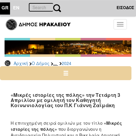
GR
EN
ΕΙΣΟΔΟΣ
Ο
Toggle
ΔΗΜΟΣ
navigati
Δελτία
Τύπου
Αρχείο
...
Αρχική
Ο Δήμος
2024
2026
2025
2024
2023
«Μικρές ιστορίες της πόλης» την Τετάρτη 3
Απριλίου με ομιλητή τον Καθηγητή
2022
Κοινωνιολογίας του Π.Κ Γιάννη Ζαϊμάκη
2021
2020
Η επιτυχημένη σειρά ομιλιών με τον τίτλο
«Μικρές
2019
ιστορίες της πόλης»
που διοργανώνουν η
Αντιδημαρχία Πολιτισμού και η Βικελαία Δημοτική