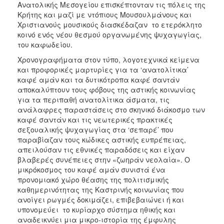
Ανατολικής Μεσογείου επισκέπτονταν τις πόλεις της
ΑΝΘΕΚΤΙΚΗ
ΠΟΛΗ
Κρήτης και μαζί με ντόπιους Μουσουλμάνους και
Χριστιανούς μουσικούς διασκέδαζαν το ετερόκλητο
κοινό ενός νέου θεσμού οργανωμένης ψυχαγωγίας,
του καφωδείου.
Χρονογραφήματα στον τύπο, λογοτεχνικά κείμενα
και προφορικές μαρτυρίες για τα ‘ανατολίτικα’
καφέ αμάν και τα δυτικότροπα καφέ σαντάν
αποκαλύπτουν τους φόβους της αστικής κοινωνίας
για τα περιπαθή ανατολίτικα άσματα, τις
ανάλαφρες παραστάσεις στο σκηνικό διάκοσμο των
καφέ σαντάν και τις νεωτερικές πρακτικές
σεξουαλικής ψυχαγωγίας στα ‘σεπαρέ’ που
παραβίαζαν τους κώδικες αστικής ευπρέπειας,
απειλούσαν τις εθνικές παραδόσεις και είχαν
βλαβερές συνέπειες στην «ζωηράν νεολαία». Ο
μικρόκοσμος του καφέ αμάν συνιστά ένα
προνομιακό χώρο θέασης της πολιτισμικής
καθημερινότητας της Καστρινής κοινωνίας που
ανοίγει ρωγμές δοκιμάζει, επιβεβαιώνει ή και
υπονομεύει το κυρίαρχο σύστημα ηθικής και
αναδεικνύει μια μικρο-ιστορία της έμφυλης