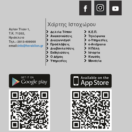
Χάρτης Ιστοχώρου
Αγίου Τίτου 1,
Δελτία Τύπου
Κ.Ε.Π.
Τ.Κ. 71202,
Ανακοινώσεις
Τηλέφωνα
Ηράκλειο
Διαγωνισμοί
e-Υπηρεσίες
Τηλ.: 2813-409000
Προσλήψεις
e-Αιτήματα
email:
info@heraklion.gr
Διαβουλεύσεις
Η Πόλη
Εκδηλώσεις
Ιστορία
Ο Δήμος
Κνωσός
Υπηρεσίες
Μουσεία