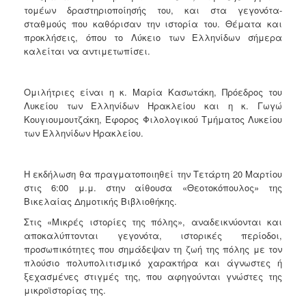
ΑΝΘΕΚΤΙΚΗ
τομέων δραστηριοποίησής του, και στα γεγονότα-
ΠΟΛΗ
σταθμούς που καθόρισαν την ιστορία του. Θέματα και
προκλήσεις, όπου το Λύκειο των Ελληνίδων σήμερα
καλείται να αντιμετωπίσει.
Ομιλήτριες είναι η κ. Μαρία Κασωτάκη, Πρόεδρος του
Λυκείου των Ελληνίδων Ηρακλείου και η κ. Γωγώ
Κουγιουμουτζάκη, Έφορος Φιλολογικού Τμήματος Λυκείου
των Ελληνίδων Ηρακλείου.
Η εκδήλωση θα πραγματοποιηθεί την Τετάρτη 20 Μαρτίου
στις 6:00 μ.μ. στην αίθουσα «Θεοτοκόπουλος» της
Βικελαίας Δημοτικής Βιβλιοθήκης.
Στις «Μικρές ιστορίες της πόλης», αναδεικνύονται και
αποκαλύπτονται γεγονότα, ιστορικές περίοδοι,
προσωπικότητες που σημάδεψαν τη ζωή της πόλης με τον
πλούσιο πολυπολιτισμικό χαρακτήρα και άγνωστες ή
ξεχασμένες στιγμές της, που αφηγούνται γνώστες της
μικροϊστορίας της.