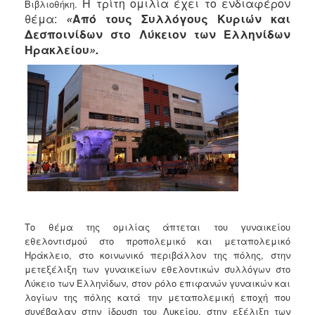
2018
Η τρίτη ομιλία έχει το ενδιαφέρον
Βιβλιοθήκη.
θέμα:
«
Από τους Συλλόγους Κυριών και
2017
Δεσποινίδων στο Λύκειον των Ελληνίδων
2016
Ηρακλείου
».
2015
2013
2012
2011
2010
2006
Το θέμα της ομιλίας άπτεται του γυναικείου
Ο
εθελοντισμού στο προπολεμικό και μεταπολεμικό
ΤΟΠΟΣ
Ηράκλειο, στο κοινωνικό περιβάλλον της πόλης, στην
ΜΑΣ
μετεξέλιξη των γυναικείων εθελοντικών συλλόγων στο
Λύκειο των Ελληνίδων, στον ρόλο επιφανών γυναικών και
ΠΟΛΙΤΙΣΜΟΣ
λογίων της πόλης κατά την μεταπολεμική εποχή που
συνέβαλαν στην ίδρυση του Λυκείου, στην εξέλιξη των