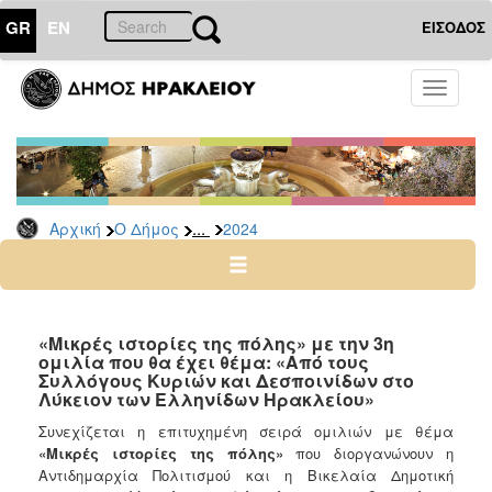
GR
EN
ΕΙΣΟΔΟΣ
Ο
Toggle
ΔΗΜΟΣ
navigati
Δελτία
Τύπου
Αρχείο
...
Αρχική
Ο Δήμος
2024
2026
2025
2024
2023
«Μικρές ιστορίες της πόλης» με την 3η
ομιλία που θα έχει θέμα: «Από τους
2022
Συλλόγους Κυριών και Δεσποινίδων στο
2021
Λύκειον των Ελληνίδων Ηρακλείου»
2020
Συνεχίζεται η επιτυχημένη σειρά ομιλιών με θέμα
«Μικρές ιστορίες της πόλης»
που διοργανώνουν η
2019
Αντιδημαρχία Πολιτισμού και η Βικελαία Δημοτική