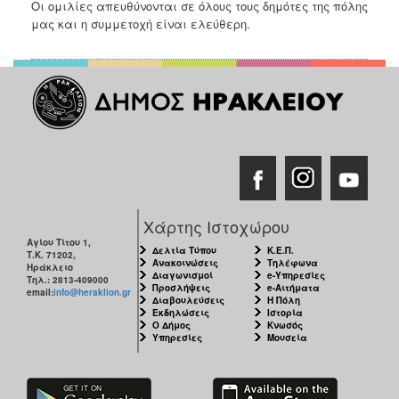
Οι ομιλίες απευθύνονται σε όλους τους δημότες της πόλης
μας και η συμμετοχή είναι ελεύθερη.
Χάρτης Ιστοχώρου
Αγίου Τίτου 1,
Δελτία Τύπου
Κ.Ε.Π.
Τ.Κ. 71202,
Ανακοινώσεις
Τηλέφωνα
Ηράκλειο
Διαγωνισμοί
e-Υπηρεσίες
Τηλ.: 2813-409000
Προσλήψεις
e-Αιτήματα
email:
info@heraklion.gr
Διαβουλεύσεις
Η Πόλη
Εκδηλώσεις
Ιστορία
Ο Δήμος
Κνωσός
Υπηρεσίες
Μουσεία