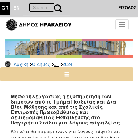
GR
EN
ΕΙΣΟΔΟΣ
Ο
Toggle
ΔΗΜΟΣ
navigati
Δελτία
Τύπου
Αρχείο
...
Αρχική
Ο Δήμος
2024
2026
2025
2024
2023
Μέσω τηλεργασίας η εξυπηρέτηση των
δημοτών από το Τμήμα Παιδείας και Δια
2022
Βίου Μάθησης και από τις Σχολικές
2021
Επιτροπές Πρωτοβάθμιας και
Δευτεροβάθμιας Εκπαίδευσης στο
2020
Παγκρήτιο Στάδιο για λόγους ασφαλείας.
2019
Κλειστά θα παραμείνουν για λόγους ασφαλείας
τα γραφεία του Τμήματος Παιδείας και Δια Βίου