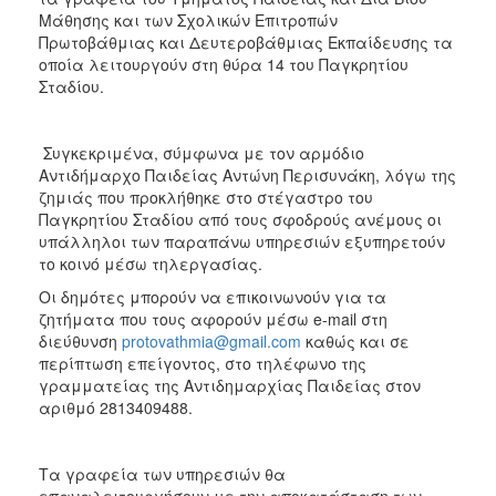
2018
Μάθησης και των Σχολικών Επιτροπών
2017
Πρωτοβάθμιας και Δευτεροβάθμιας Εκπαίδευσης τα
οποία λειτουργούν στη θύρα 14 του Παγκρητίου
2016
Σταδίου.
2015
2013
Συγκεκριμένα, σύμφωνα με τον αρμόδιο
2012
Αντιδήμαρχο Παιδείας Αντώνη Περισυνάκη, λόγω της
ζημιάς που προκλήθηκε στο στέγαστρο του
2011
Παγκρητίου Σταδίου από τους σφοδρούς ανέμους οι
2010
υπάλληλοι των παραπάνω υπηρεσιών εξυπηρετούν
το κοινό μέσω τηλεργασίας.
2006
Οι δημότες μπορούν να επικοινωνούν για τα
ζητήματα που τους αφορούν μέσω e-mail στη
διεύθυνση
protovathmia@gmail.com
καθώς και σε
περίπτωση επείγοντος, στο τηλέφωνο της
Ο
γραμματείας της Αντιδημαρχίας Παιδείας στον
ΤΟΠΟΣ
αριθμό 2813409488.
ΜΑΣ
ΠΟΛΙΤΙΣΜΟΣ
Τα γραφεία των υπηρεσιών θα
επαναλειτουργήσουν με την αποκατάσταση των