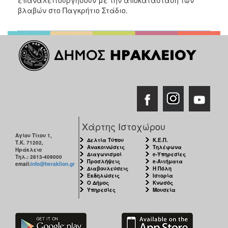
ΑΝΘΕΚΤΙΚΗ
βλαβών στο Παγκρήτιο Στάδιο.
ΠΟΛΗ
Χάρτης Ιστοχώρου
Αγίου Τίτου 1,
Δελτία Τύπου
Κ.Ε.Π.
Τ.Κ. 71202,
Ανακοινώσεις
Τηλέφωνα
Ηράκλειο
Διαγωνισμοί
e-Υπηρεσίες
Τηλ.: 2813-409000
Προσλήψεις
e-Αιτήματα
email:
info@heraklion.gr
Διαβουλεύσεις
Η Πόλη
Εκδηλώσεις
Ιστορία
Ο Δήμος
Κνωσός
Υπηρεσίες
Μουσεία