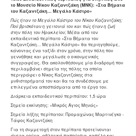
το Μουσείο Νίκου Καζαντζάκη (ΜΝΚ): «Στα Βήματα
του Καζαντζάκη… Μεγάλο Κάστρο»
Πώς ήταν το Μεγάλο Κάστρο του Νίκου Καζαντζάκη;
Πού βρισκόταν η γειτονιά του και πώς ήταν η ζωή
στην πόλη του Ηρακλείου;
Μέσα από τον
εκπαιδευτικό περίπατο «Στα Βήματα του
Καζαντζάκη… Μεγάλο Κάστρο» θα περιηγηθούμε,
κάνοντας ένα ταξίδι στον χρόνο, στην πόλη που
γεννήθηκε και μεγάλωσε ο οικουμενικός
συγγραφέας. Θα ακολουθήσουμε μία διαδρομή που
περιλαμβάνει σημεία της πόλης τα οποία
περιγράφει ο Νίκος Καζαντζάκης στα
μυθιστορήματά του και θα τα συνδέσουμε με
επιλεγμένα αποσπάσματα από το έργο του.
Διάρκεια εκπαιδευτικού περιπάτου: 1,5 ώρα
Σημείο εκκίνησης: «Μικρός Άγιος Μηνάς»
Σημείο λήξης περίπατου: Προμαχώνας Μαρτινέγκο -
Τάφος Καζαντζάκη
Για τη συμμετοχή στον περίπατο προτείνονται
άνετα ρούχα, αθλητικά παπούτσια, καπέλο και