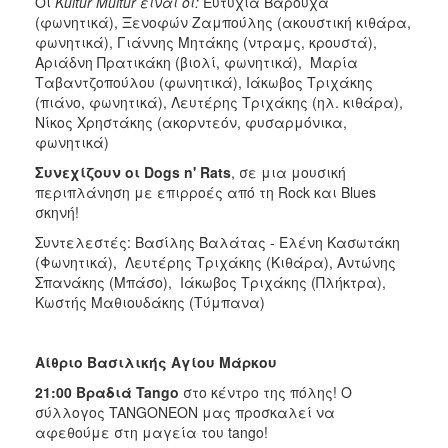
Οι
Kultur Multur είναι οι:
Ευτυχία Βαρούχα
(φωνητικά), Ξενοφών Ζαμπούλης (ακουστική κιθάρα,
φωνητικά), Γιάννης Μητάκης (ντραμς, κρουστά),
Αριάδνη Πρατικάκη (βιολί, φωνητικά), Μαρία
Ταβαντζοπούλου (φωνητικά), Ιάκωβος Τριχάκης
(πιάνο, φωνητικά), Λευτέρης Τριχάκης (ηλ. κιθάρα),
Νίκος Χρηστάκης (ακορντεόν, φυσαρμόνικα,
φωνητικά)
Συνεχίζουν οι Dogs n' Rats
, σε μια μουσική
περιπλάνηση με επιρροές από τη Rock και Blues
σκηνή!
Συντελεστές: Βασίλης Βαλάτας - Ελένη Κασωτάκη
(Φωνητικά), Λευτέρης Τριχάκης (Κιθάρα), Αντώνης
Σπανάκης (Μπάσο), Ιάκωβος Τριχάκης (Πλήκτρα),
Κωστής Μαθιουδάκης (Τύμπανα)
Αίθριο Βασιλικής Αγίου Μάρκου
21:00 Βραδιά
Tango
στο κέντρο της πόλης! Ο
σύλλογος TANGONEΟN μας προσκαλεί να
αφεθούμε στη μαγεία του tango!