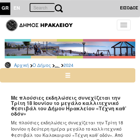
GR
EN
ΕΙΣΟΔΟΣ
Ο
Toggle
ΔΗΜΟΣ
navigati
Δελτία
Τύπου
Αρχείο
...
Αρχική
Ο Δήμος
2024
2026
2025
2024
2023
Με πλούσιες εκδηλώσεις συνεχίζεται την
Τρίτη 18 Ιουνίου το μεγάλο καλλιτεχνικό
2022
Φεστιβάλ του Δήμου Ηρακλείου «Τέχνη καθ’
2021
οδόν»
2020
Με πλούσιες εκδηλώσεις συνεχίζεται την Τρίτη 18
Ιουνίου η δεύτερη ημέρα μεγάλο το καλλιτεχνικό
2019
Φεστιβάλ του Καλοκαιριού «Τέχνη καθ’ οδόν». Από