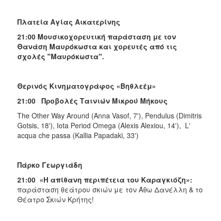
Πλατεία Αγίας Αικατερίνης
21:00 Μουσικοχορευτική παράσταση με τον
Θανάση Μαυρόκωστα και χορευτές από τις
σχολές "Μαυρόκωστα".
Θερινός Κινηματογράφος «Βηθλεέμ»
21:00 Προβολές Ταινιών Μικρού Μήκους
The Other Way Around (Anna Vasof, 7'), Pendulus (Dimitris
Gotsis, 18'), Iota Period Omega (Alexis Alexiou, 14'), L'
acqua che passa (Kallia Papadaki, 33')
Πάρκο Γεωργιάδη
21:00 «Η απίθανη περιπέτεια του Καραγκιόζη»:
παράσταση θεάτρου σκιών με τον Άθω Δανέλλη & το
Θέατρο Σκιών Κρήτης!