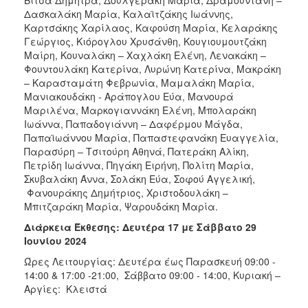
Δασκαλάκη Μαρία, Καλαϊτζάκης Ιωάννης,
Καρτσάκης Χαρίλαος, Καφούση Μαρία, Κελαράκης
Γεώργιος, Κιόρογλου Χρυσάνθη, Κουγιουμουτζάκη
Μαίρη, Κουναλάκη – Χαχλάκη Ελένη, Λενακάκη –
Φουντουλάκη Κατερίνα, Λυρώνη Κατερίνα, Μακράκη
– Καρασταμάτη Φεβρωνία, Μαμαλάκη Μαρία,
Μανιακουδάκη - Αράπογλου Εύα, Μανουρά
Μαριλένα, Μαρκογιαννάκη Ελένη, Μπολαράκη
Ιωάννα, Παπαδογιάννη – Δαφέρμου Μάγδα,
Παπαϊωάννου Μαρία, Παπαστεφανάκη Ευαγγελία,
Παρασύρη – Τσιτούρη Αθηνά, Πατεράκη Αλίκη,
Πετρίδη Ιωάννα, Πηγάκη Ειρήνη, Πολίτη Μαρία,
Σκυβαλάκη Άννα, Σολάκη Εύα, Σοφού Αγγελική,
Φανουράκης Δημήτριος, Χριστοδουλάκη –
Μπιτζαράκη Μαρία, Ψαρουδάκη Μαρία.
Διάρκεια Έκθεσης: Δευτέρα 17 με Σάββατο 29
Ιουνίου 2024
Ώρες Λειτουργίας: Δευτέρα έως Παρασκευή 09:00 -
14:00 & 17:00 -21:00, Σάββατο 09:00 - 14:00, Κυριακή –
Αργίες: Κλειστά