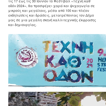
2018
τις 17 έως τις 30 Ιουνίου το Φεστιβάλ «Τέχνη καθ’
οδόν 2024», θα προσφέρει χαρά και ψυχαγωγία σε
2017
μικρούς και μεγάλους, μέσα από 100 και πλέον
2016
εκδηλώσεις και δράσεις, μετατρέποντας τον Δήμο
μας σε μια μεγάλη σκηνή καλλιτεχνικής έκφρασης
2015
και δημιουργίας.
2013
2012
2011
2010
2006
Ο
ΤΟΠΟΣ
ΜΑΣ
ΠΟΛΙΤΙΣΜΟΣ