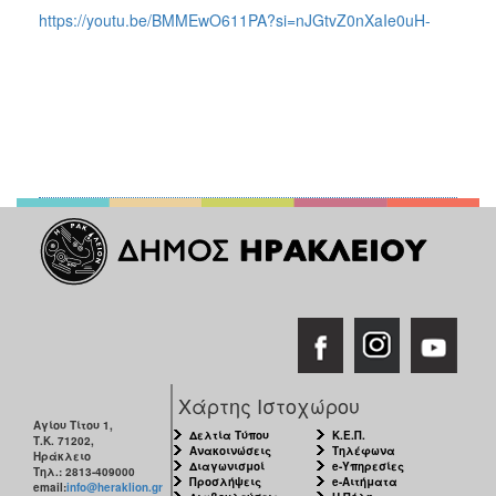
https://youtu.be/BMMEwO611PA?si=nJGtvZ0nXaIe0uH-
Χάρτης Ιστοχώρου
Αγίου Τίτου 1,
Δελτία Τύπου
Κ.Ε.Π.
Τ.Κ. 71202,
Ανακοινώσεις
Τηλέφωνα
Ηράκλειο
Διαγωνισμοί
e-Υπηρεσίες
Τηλ.: 2813-409000
Προσλήψεις
e-Αιτήματα
email:
info@heraklion.gr