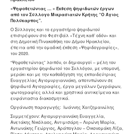
«Ψηφοθετώντας … » Έκθεση ψηφιδωτών έργων
από τον Σύλλογο Μικρασιατών Κρήτης “Ο Άγιος
Πολύκαρπος”.
Ο Σύλλογος και το εργαστήριο ψηφιδωτού
επιστρέφουν στο Φεστιβάλ «Τέχνη καθ’ οδόν» και
στη Δημοτική Πινακοθήκη του Δήμου Ηρακλείου,
έπειτα από την ομαδική έκθεση «Ψηφιδογραφίες»,
του 2020.
“Ψηφοθετώντας” λοιπόν, οι δημιουργοί – μέλη του
εργαστηρίου ψηφιδωτού του Συλλόγου, με υπομονή,
μεράκι και με την καθοδήγηση της εκπαιδεύτριας
Ευαγγελίας Αγιομυργιαννάκη, αποτυπώνουν σε
ψηφιδωτό Αγιογραφίες, έργα μεγάλων ζωγράφων,
φωτογραφίες αλλά και χρηστικά αντικείμενα και
ευφάνταστα διακοσμητικά.
Οργάνωση παραγωγής: Ιωάννης Χατζημανώλης
Συμμετέχουν: Αγιομυργιαννάκη Ευαγγελία,
Ανετάκης Νικόλαος, Αντιμισάρη – Λυρώνη Μαρία,
Αντωνάκης Γεώργιος, Αράπογλου – Οικονομάκη Λίζα,
Βίτσα Δήμητρα, Δουλγεράκη Μαρία, Δραμουντάνη –