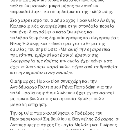
ΑΝΘΕΚΤΙΚΗ
παλαιών μασκών, μικρό μέρος των οποίων
ΠΟΛΗ
παρουσιάστηκε κατά τη διάρκεια της εκδήλωσης.
Στο χαιρετισμό του ο Δήμαρχος Ηρακλείου Αλέξης
Καλοκαιρινός αναφέρθηκε στην σπουδαία πορεία
που έχει διαγράψει ο καταξιωμένος και
πολυβραβευμένος δημοσιογράφος και συγγραφέας
Νίκος Ψιλάκης και ειδικότερα για το θέμα της
ομιλίας του σημείωσε:
«Με αυτή την εξαιρετικά
πρωτότυπη, εμβριθή και βαθιά, έρευνα στη
λαογραφία της Κρήτης την οποία έχει κάνει μας
έχει «πλουτίσει» παρά πολύ, πέρα από τα βραβεία
και την δημόσια αναγνώριση».
Ο Δήμαρχος Ηρακλείου συνεχάρη και την
Αντιδήμαρχο Πολιτισμού Ρένα Παπαδάκη για την
πολύ ωραία σειρά ομιλιών που έχει εγκαινιαστεί
με πρωτοβουλία της και η οποία βρίσκει πολύ
μεγάλη απήχηση.
Την ομιλία παρακολούθησαν ο Πρόεδρος του
Περιφερειακού Συμβουλίου κ. Βαγγέλης Ζάχαρης, οι
Αντιπεριφερειάρχες Γεωργία Μηλάκη και Γιώργος