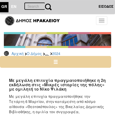
GR
EN
ΕΙΣΟΔΟΣ
Ο
Toggle
ΔΗΜΟΣ
navigati
Δελτία
Τύπου
Αρχείο
...
Αρχική
Ο Δήμος
2024
2026
2025
2024
2023
Με μεγάλη επιτυχία πραγματοποιήθηκε η 2η
εκδήλωση στις «Μικρές ιστορίες της πόλης»
2022
με ομιλητή το Νίκο Ψιλάκη
2021
Mε μεγάλη επιτυχία πραγματοποιήθηκε την
2020
Τετάρτη 6 Μαρτίου, στην κατάμεστη από κόσμο
αίθουσα «Θεοτοκόπουλος» της Βικελαίας Δημοτικής
2019
Βιβλιοθήκης, η ομιλία του συγγραφέα,