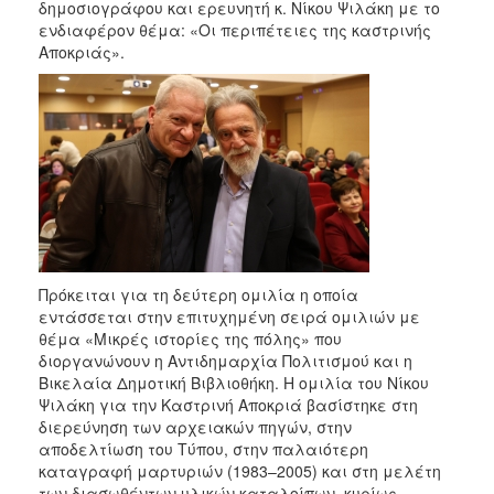
2018
δημοσιογράφου και ερευνητή κ. Νίκου Ψιλάκη με το
ενδιαφέρον θέμα: «Οι περιπέτειες της καστρινής
2017
Αποκριάς».
2016
2015
2013
2012
2011
2010
2006
Πρόκειται για τη δεύτερη ομιλία η οποία
εντάσσεται στην επιτυχημένη σειρά ομιλιών με
θέμα «Μικρές ιστορίες της πόλης» που
διοργανώνουν η Αντιδημαρχία Πολιτισμού και η
Ο
Βικελαία Δημοτική Βιβλιοθήκη. Η ομιλία του Νίκου
ΤΟΠΟΣ
Ψιλάκη για την Καστρινή Αποκριά βασίστηκε στη
ΜΑΣ
διερεύνηση των αρχειακών πηγών, στην
αποδελτίωση του Τύπου, στην παλαιότερη
ΠΟΛΙΤΙΣΜΟΣ
καταγραφή μαρτυριών (1983–2005) και στη μελέτη
των διασωθέντων υλικών καταλοίπων, κυρίως