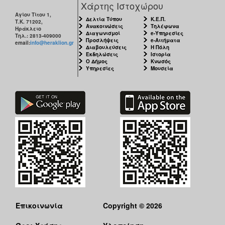
Χάρτης Ιστοχώρου
Αγίου Τίτου 1,
Δελτία Τύπου
Κ.Ε.Π.
Τ.Κ. 71202,
Ανακοινώσεις
Τηλέφωνα
Ηράκλειο
Διαγωνισμοί
e-Υπηρεσίες
Τηλ.: 2813-409000
Προσλήψεις
e-Αιτήματα
email:
info@heraklion.gr
Διαβουλεύσεις
Η Πόλη
Εκδηλώσεις
Ιστορία
Ο Δήμος
Κνωσός
Υπηρεσίες
Μουσεία
Επικοινωνία
Copyright © 2026