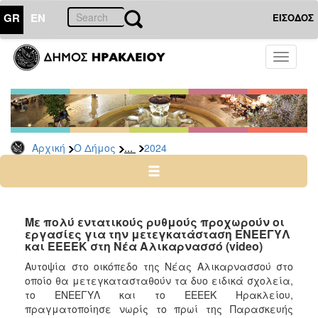
GR
EN
ΕΙΣΟΔΟΣ
Ο
Toggle
ΔΗΜΟΣ
navigati
Δελτία
Τύπου
Αρχείο
...
Αρχική
Ο Δήμος
2024
2026
2025
2024
2023
Με πολύ εντατικούς ρυθμούς προχωρούν οι
εργασίες για την μετεγκατάσταση ΕΝΕΕΓΥΛ
2022
και ΕΕΕΕΚ στη Νέα Αλικαρνασσό (video)
2021
Αυτοψία στο οικόπεδο της Νέας Αλικαρνασσού στο
2020
οποίο θα μετεγκατασταθούν τα δυο ειδικά σχολεία,
το ΕΝΕΕΓΥΛ και το ΕΕΕΕΚ Ηρακλείου,
2019
πραγματοποίησε νωρίς το πρωί της Παρασκευής