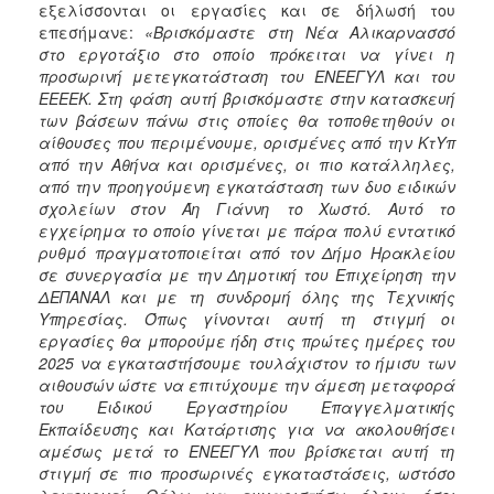
εξελίσσονται οι εργασίες και σε δήλωσή του
ΑΝΘΕΚΤΙΚΗ
ΠΟΛΗ
επεσήμανε:
«Βρισκόμαστε στη Νέα Αλικαρνασσό
στο εργοτάξιο στο οποίο πρόκειται να γίνει η
προσωρινή μετεγκατάσταση του ΕΝΕΕΓΥΛ και του
ΕΕΕΕΚ. Στη φάση αυτή βρισκόμαστε στην κατασκευή
των βάσεων πάνω στις οποίες θα τοποθετηθούν οι
αίθουσες που περιμένουμε, ορισμένες από την ΚτΥπ
από την Αθήνα και ορισμένες, οι πιο κατάλληλες,
από την προηγούμενη εγκατάσταση των δυο ειδικών
σχολείων στον Άη Γιάννη το Χωστό. Αυτό το
εγχείρημα το οποίο γίνεται με πάρα πολύ εντατικό
ρυθμό πραγματοποιείται από τον Δήμο Ηρακλείου
σε συνεργασία με την Δημοτική του Επιχείρηση την
ΔΕΠΑΝΑΛ και με τη συνδρομή όλης της Τεχνικής
Υπηρεσίας. Όπως γίνονται αυτή τη στιγμή οι
εργασίες θα μπορούμε ήδη στις πρώτες ημέρες του
2025 να εγκαταστήσουμε τουλάχιστον το ήμισυ των
αιθουσών ώστε να επιτύχουμε την άμεση μεταφορά
του Ειδικού Εργαστηρίου Επαγγελματικής
Εκπαίδευσης και Κατάρτισης για να ακολουθήσει
αμέσως μετά το ΕΝΕΕΓΥΛ που βρίσκεται αυτή τη
στιγμή σε πιο προσωρινές εγκαταστάσεις, ωστόσο