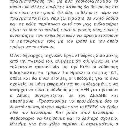
πραγματοποίηση του, με ένα χρονοδιάγραμμα το
οποίο υπό άλλες συνθήκες κάποιος θα θεωρούσε ότι
δεν είναι καν εφικτό. Ωστόσο, το βλέπετε τώρα να
πραγματοποιείται. Νομίζω είμαστε σε καλό δρόμο
και σε κάθε περίπτωση αυτό που μας ενδιαφέρει
είναι τα ίδια τα παιδιά, είναι οι γονείς τους, είναι η
δυνατότητα των εκπαιδευτικών να πραγματοποιούν
το λειτούργημα τους με τον τρόπο με τον οποίο
πρέπει να το κάνουν».
Ο Αντιδήμαρχος τεχνικών Έργων Γιώργος Σισαμάκης
από την πλευρά του, ανέφερε ότι σύμφωνα με την
τελευταία επικοινωνία με την ΚτΥπ οι αίθουσες
διδασκαλίας θα έρθουν στο Ηράκλειο έως τις 10/1,
οπότε και θα είναι έτοιμες οι υποδομές για το ένα
σχολείο με μόνη εκκρεμότητα που ενδεχομένως να
υπάρχει να είναι η σύνδεση με τη ΔΕΗ για την οποία
ο Δήμος συνεργάζεται με τον ΔΕΔΔΗΕ και
επεσήμανε:
«Προσπαθούμε να προλάβουμε όσο το
δυνατόν συντομότερο, κυρίως για το ΕΕΕΕΚ, να έρθει
εδώ τον Ιανουάριο. Και μέσα στον Ιανουάριο -
Φεβρουάριο να κλείσουμε και το δεύτερο σχολείο.
Μιλάμε για ένα χώρο περίπου 6 στρεμμάτων, ο