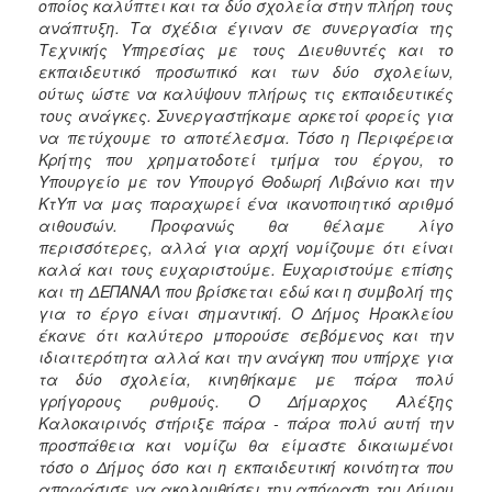
οποίος καλύπτει και τα δύο σχολεία στην πλήρη τους
ανάπτυξη. Τα σχέδια έγιναν σε συνεργασία της
Τεχνικής Υπηρεσίας με τους Διευθυντές και το
εκπαιδευτικό προσωπικό και των δύο σχολείων,
ούτως ώστε να καλύψουν πλήρως τις εκπαιδευτικές
τους ανάγκες. Συνεργαστήκαμε αρκετοί φορείς για
να πετύχουμε το αποτέλεσμα. Τόσο η Περιφέρεια
Κρήτης που χρηματοδοτεί τμήμα του έργου, το
Υπουργείο με τον Υπουργό Θοδωρή Λιβάνιο και την
ΚτΥπ να μας παραχωρεί ένα ικανοποιητικό αριθμό
αιθουσών. Προφανώς θα θέλαμε λίγο
περισσότερες, αλλά για αρχή νομίζουμε ότι είναι
καλά και τους ευχαριστούμε. Ευχαριστούμε επίσης
και τη ΔΕΠΑΝΑΛ που βρίσκεται εδώ και η συμβολή της
για το έργο είναι σημαντική. Ο Δήμος Ηρακλείου
έκανε ότι καλύτερο μπορούσε σεβόμενος και την
ιδιαιτερότητα αλλά και την ανάγκη που υπήρχε για
τα δύο σχολεία, κινηθήκαμε με πάρα πολύ
γρήγορους ρυθμούς. Ο Δήμαρχος Αλέξης
Καλοκαιρινός στήριξε πάρα - πάρα πολύ αυτή την
προσπάθεια και νομίζω θα είμαστε δικαιωμένοι
τόσο ο Δήμος όσο και η εκπαιδευτική κοινότητα που
αποφάσισε να ακολουθήσει την απόφαση του Δήμου