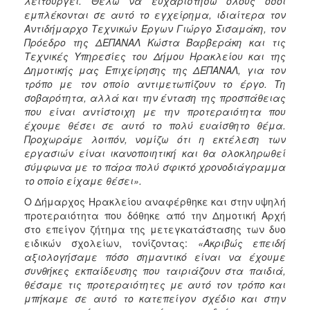
λειτουργεί. Θέλω να ευχαριστήσω όλους όσοι
εμπλέκονται σε αυτό το εγχείρημα, ιδιαίτερα τον
Αντιδήμαρχο Τεχνικών Έργων Γιώργο Σισαμάκη, τον
Πρόεδρο της ΔΕΠΑΝΑΛ Κώστα Βαρβεράκη και τις
Τεχνικές Υπηρεσίες του Δήμου Ηρακλείου και της
Δημοτικής μας Επιχείρησης της ΔΕΠΑΝΑΛ, για τον
τρόπο με τον οποίο αντιμετωπίζουν το έργο. Τη
σοβαρότητα, αλλά και την ένταση της προσπάθειας
που είναι αντίστοιχη με την προτεραιότητα που
έχουμε θέσει σε αυτό το πολύ ευαίσθητο θέμα.
Προχωράμε λοιπόν, νομίζω ότι η εκτέλεση των
εργασιών είναι ικανοποιητική και θα ολοκληρωθεί
σύμφωνα με το πάρα πολύ σφικτό χρονοδιάγραμμα
το οποίο είχαμε θέσει».
Ο Δήμαρχος Ηρακλείου αναφέρθηκε και στην υψηλή
προτεραιότητα που δόθηκε από την Δημοτική Αρχή
στο επείγον ζήτημα της μετεγκατάστασης των δυο
ειδικών σχολείων, τονίζοντας:
«Ακριβώς επειδή
αξιολογήσαμε πόσο σημαντικό είναι να έχουμε
συνθήκες εκπαίδευσης που ταιριάζουν στα παιδιά,
θέσαμε τις προτεραιότητες με αυτό τον τρόπο και
μπήκαμε σε αυτό το κατεπείγον σχέδιο και στην