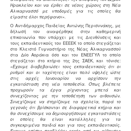
Ηρακλείου και να έρθει σε νέους χώρους στη Νέα
Αλικαρνασσό με υποδομές για τις οποίες θα
είμαστε όλοι περήφανοι».
Ο Αντιδήμαρχος Παιδείας Αντώνης Περισυνάκης, με
δήλωσή του αναφέρθηκε στην καθημερινή
επικοινωνία που υπάρχει με τις Διευθύνσεις και
τους εκπαιδευτικούς του ΕΕΕΕΚ το οποίο στεγάζεται
στο Κλειστό Γυμναστήριο της Νέας Αλικαρνασσού
στα Δύο Αοράκια όσο και του ΕΝΕΕΓΥΛ το οποίο
στεγάζεται στο κτήριο της 2ης ΣΑΕΚ, και τόνισε:
«Έχουμε διαβεβαιώσει τους εκπαιδευτικούς ότι οι
ρυθμοί και οι ταχύτητες είναι πολύ υψηλές ώστε
στις αρχές Ιανουαρίου να αρχίσουν την
εγκατάσταση στη νέα τοποθεσία. Όπως βλέπετε
προχωρούν τα έργα ρίχνοντας μπετά και
συνεχίζοντας με την τοποθέτηση των αιθουσών.
Συνεχίζουμε να στηρίζουμε τα σχολεία, παρά το
γεγονός ότι βρίσκονται σε διαφορετικά κτήρια και
θα συνεχίσουμε να δημιουργήσουμε εγκαταστάσεις
οι οποίες θα είναι κατάλληλες για τα
συγκεκριμένα παιδιά και για τους εκπαιδευτικούς.
Έχουμε επίσης προβλέψει εκτός από τις αίθουσες