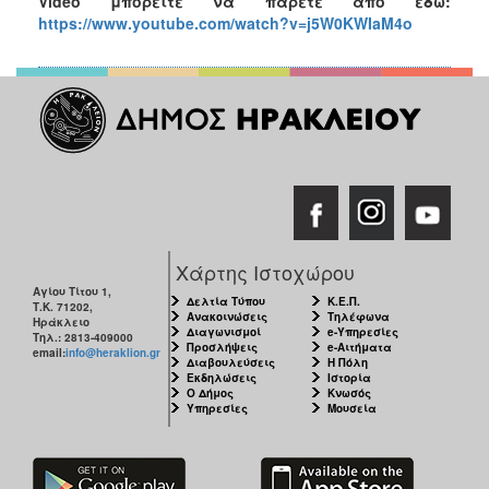
Video
μπορείτε να πάρετε από εδώ:
https://www.youtube.com/watch?v=j5W0KWIaM4o
Χάρτης Ιστοχώρου
Αγίου Τίτου 1,
Δελτία Τύπου
Κ.Ε.Π.
Τ.Κ. 71202,
Ανακοινώσεις
Τηλέφωνα
Ηράκλειο
Διαγωνισμοί
e-Υπηρεσίες
Τηλ.: 2813-409000
Προσλήψεις
e-Αιτήματα
email:
info@heraklion.gr
Διαβουλεύσεις
Η Πόλη
Εκδηλώσεις
Ιστορία
Ο Δήμος
Κνωσός
Υπηρεσίες
Μουσεία